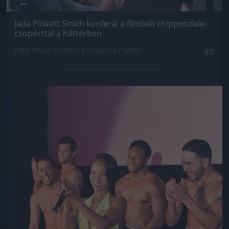
Jada Pinkett Smith konferál a filmbéli chippendale-
csoporttal a háttérben
Fotó: Paras Griffin / Europress / Getty
#2
Jön még kép!