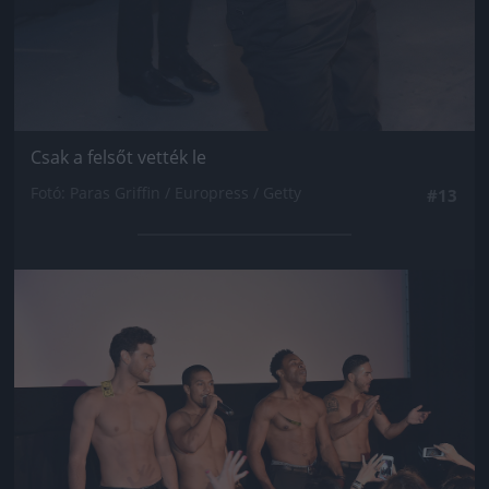
Csak a felsőt vették le
Fotó: Paras Griffin / Europress / Getty
#13
Jön még kép!