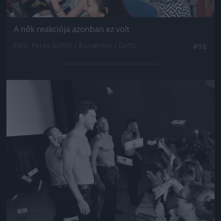
A nők reakciója azonban ez volt
Fotó: Paras Griffin / Europress / Getty
#16
Jön még kép!