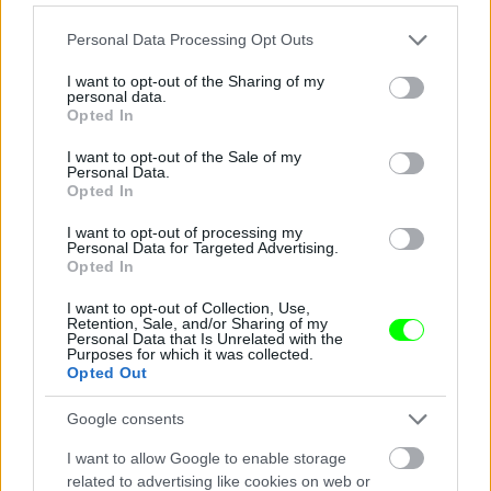
Please note that this website/app uses one or more Google
Personal Data Processing Opt Outs
services and may gather and store information including but
not limited to your visit or usage behaviour. You may click to
I want to opt-out of the Sharing of my
personal data.
grant or deny consent to Google and its third-party tags to
Opted In
use your data for below specified purposes in below Google
consent section.
I want to opt-out of the Sale of my
Personal Data.
Opted In
Jada Pinkett Smith konferál a filmbéli chippendale-
csoporttal a háttérben
I want to opt-out of processing my
Personal Data for Targeted Advertising.
Fotó: Paras Griffin / Europress / Getty
#7
Opted In
I want to opt-out of Collection, Use,
Retention, Sale, and/or Sharing of my
Personal Data that Is Unrelated with the
Purposes for which it was collected.
Jön még kép!
Opted Out
Google consents
I want to allow Google to enable storage
related to advertising like cookies on web or