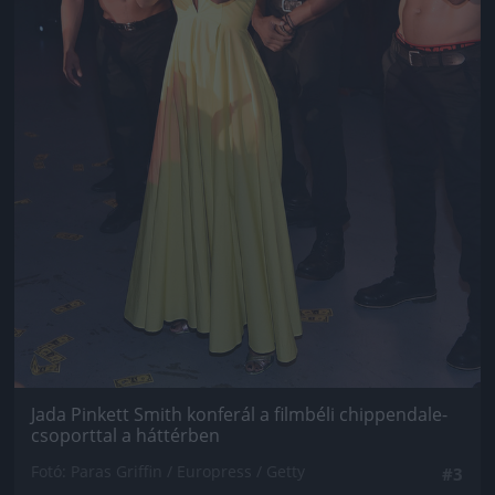
Jada Pinkett Smith konferál a filmbéli chippendale-
csoporttal a háttérben
Fotó: Paras Griffin / Europress / Getty
#3