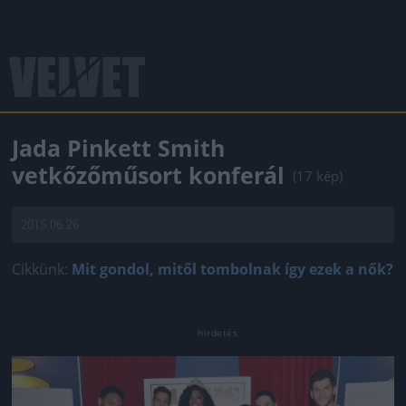
Jada Pinkett Smith
vetkőzőműsort konferál
(17 kép)
2015.06.26.
Cikkünk:
Mit gondol, mitől tombolnak így ezek a nők?
Jön még kép!