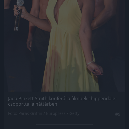
Jada Pinkett Smith konferál a filmbéli chippendale-
csoporttal a háttérben
Fotó: Paras Griffin / Europress / Getty
#9