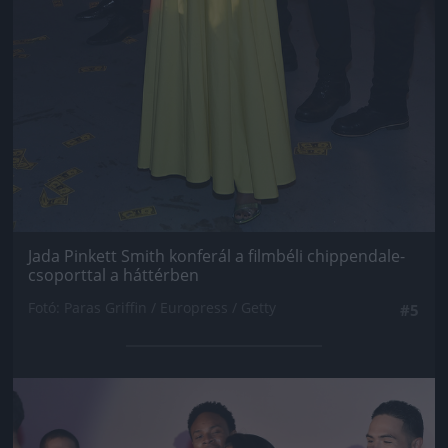
Jada Pinkett Smith konferál a filmbéli chippendale-
csoporttal a háttérben
Fotó: Paras Griffin / Europress / Getty
#5
Jön még kép!