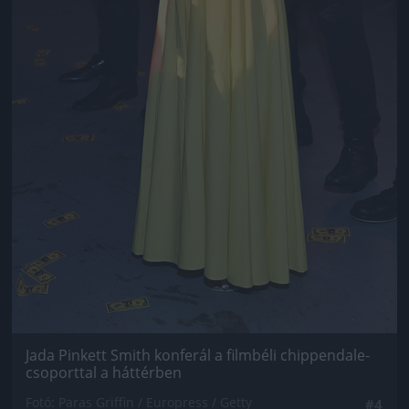
Jada Pinkett Smith konferál a filmbéli chippendale-
csoporttal a háttérben
Fotó: Paras Griffin / Europress / Getty
#4