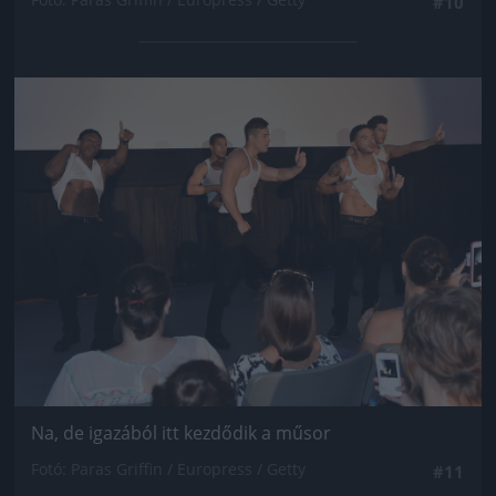
#10
Jön még kép!
Na, de igazából itt kezdődik a műsor
Fotó: Paras Griffin / Europress / Getty
#11