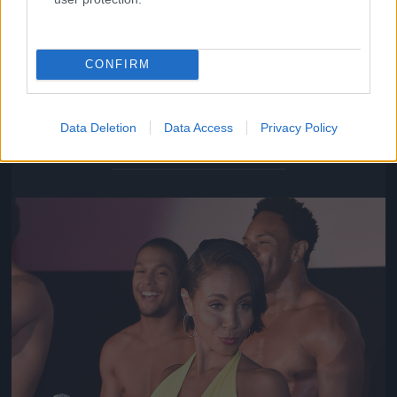
CONFIRM
Jada Pinkett Smith konferál a filmbéli chippendale-
csoporttal a háttérben
Data Deletion
Data Access
Privacy Policy
Fotó: Paras Griffin / Europress / Getty
#8
Jön még kép!