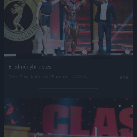
Eredményhirdetés
Fotó: Dave Kotinsky / Europress / Getty
#18
Jön még kép!