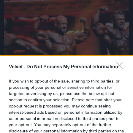
Jön még kép!
Velvet -
Do Not Process My Personal Information
If you wish to opt-out of the sale, sharing to third parties, or
processing of your personal or sensitive information for
De jönnek a többiek is
targeted advertising by us, please use the below opt-out
section to confirm your selection. Please note that after your
Fotó: Dave Kotinsky / Europress / Getty
#11
opt-out request is processed you may continue seeing
interest-based ads based on personal information utilized by
us or personal information disclosed to third parties prior to
your opt-out. You may separately opt-out of the further
Jön még kép!
disclosure of your personal information by third parties on the