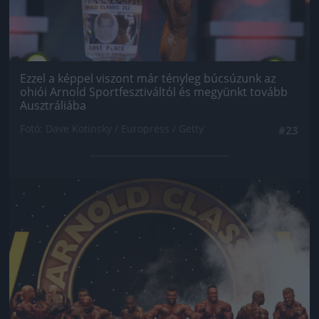
Ezzel a képpel viszont már tényleg búcsúzunk az
ohiói Arnold Sportfesztiváltól és megyünkt tovább
Ausztráliába
Fotó: Dave Kotinsky / Europress / Getty
#23
Jön még kép!