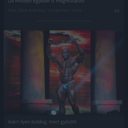
De minden egyebet is megmutatott
Fotó: Dave Kotinsky / Europress / Getty
#5
Jön még kép!
Azért ilyen boldog, mert győzött