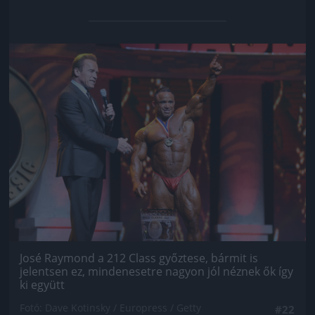
Jön még kép!
José Raymond a 212 Class győztese, bármit is
jelentsen ez, mindenesetre nagyon jól néznek ők így
ki együtt
Fotó: Dave Kotinsky / Europress / Getty
#22