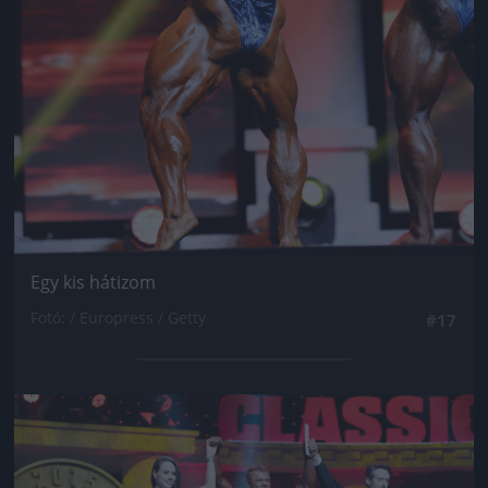
Egy kis hátizom
Fotó: / Europress / Getty
#17
Jön még kép!