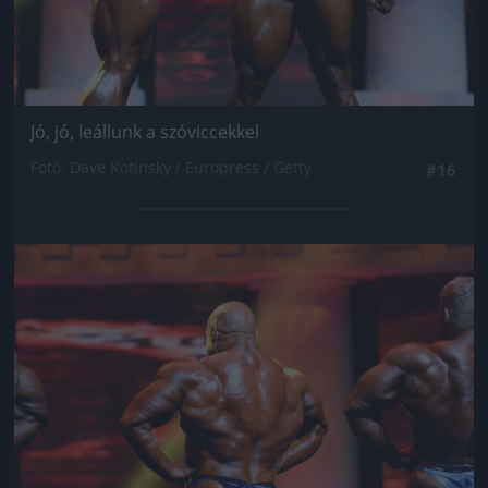
Jó, jó, leállunk a szóviccekkel
Fotó: Dave Kotinsky / Europress / Getty
#16
Jön még kép!