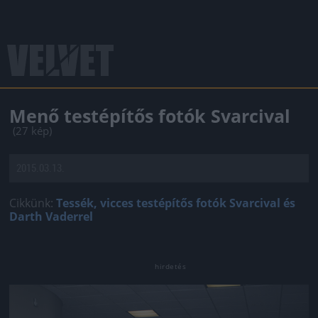
Menő testépítős fotók Svarcival
(27 kép)
2015.03.13.
Cikkünk:
Tessék, vicces testépítős fotók Svarcival és
Darth Vaderrel
Jön még kép!