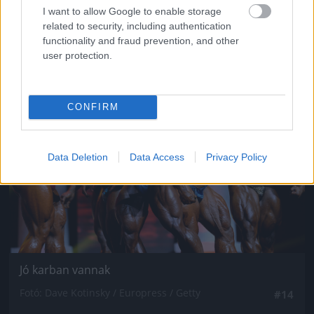
Fotó: / Europress / Getty
#13
I want to allow Google to enable storage
related to security, including authentication
functionality and fraud prevention, and other
user protection.
Jön még kép!
CONFIRM
Data Deletion
Data Access
Privacy Policy
Jó karban vannak
Fotó: Dave Kotinsky / Europress / Getty
#14