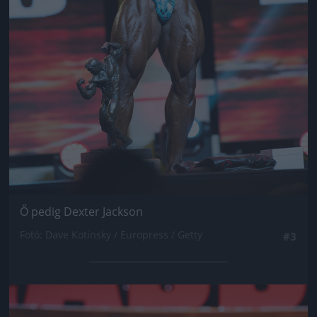
Ő pedig Dexter Jackson
Fotó: Dave Kotinsky / Europress / Getty
#3
Jön még kép!