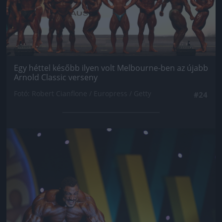
Egy héttel később ilyen volt Melbourne-ben az újabb
Arnold Classic verseny
Fotó: Robert Cianflone / Europress / Getty
#24
Jön még kép!