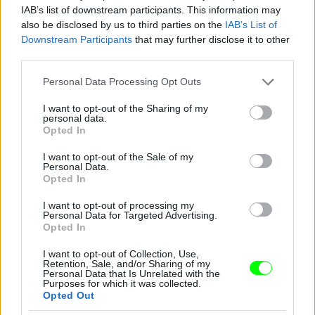
IAB’s list of downstream participants. This information may
also be disclosed by us to third parties on the
IAB’s List of
Downstream Participants
that may further disclose it to other
third parties.
Please note that this website/app uses one or more Google
Personal Data Processing Opt Outs
services and may gather and store information including but
not limited to your visit or usage behaviour. You may click to
I want to opt-out of the Sharing of my
personal data.
grant or deny consent to Google and its third-party tags to
Opted In
use your data for below specified purposes in below Google
consent section.
I want to opt-out of the Sale of my
Personal Data.
Opted In
I want to opt-out of processing my
Personal Data for Targeted Advertising.
Opted In
I want to opt-out of Collection, Use,
Retention, Sale, and/or Sharing of my
Personal Data that Is Unrelated with the
Purposes for which it was collected.
Opted Out
Próbáljon meg ne figyelni az arcbőr és a test többi