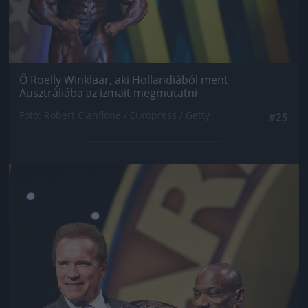
Ő Roelly Winklaar, aki Hollandiából ment
Ausztráliába az izmait megmutatni
Fotó: Robert Cianflone / Europress / Getty
#25
Jön még kép!