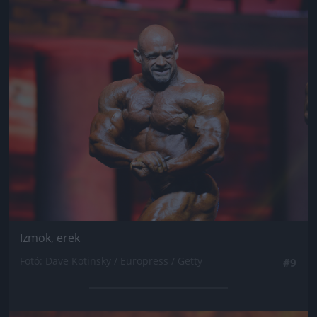
Jön még kép!
Izmok, erek
Fotó: Dave Kotinsky / Europress / Getty
#9