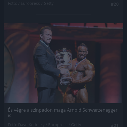
Fotó: / Europress / Getty
#20
Jön még kép!
És végre a színpadon maga Arnold Schwarzenegger
is
Fotó: Dave Kotinsky / Europress / Getty
#21