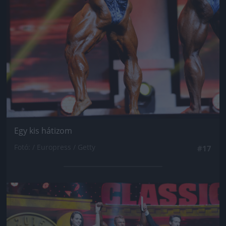
Egy kis hátizom
Fotó: / Europress / Getty
#17
Jön még kép!