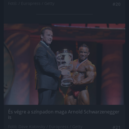
Fotó: / Europress / Getty
#20
Jön még kép!
És végre a színpadon maga Arnold Schwarzenegger
is
Fotó: Dave Kotinsky / Europress / Getty
#21