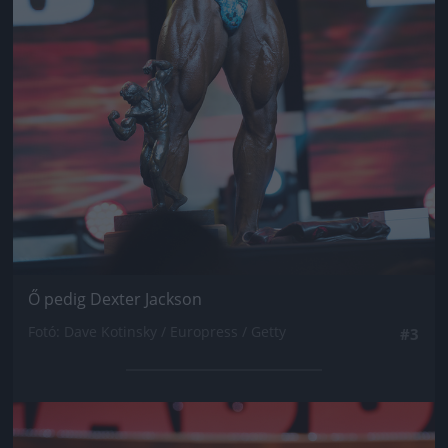
Ő pedig Dexter Jackson
Fotó: Dave Kotinsky / Europress / Getty
#3
Jön még kép!