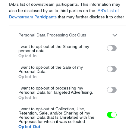
IAB’s list of downstream participants. This information may
also be disclosed by us to third parties on the
IAB’s List of
Downstream Participants
that may further disclose it to other
third parties.
Please note that this website/app uses one or more Google
Personal Data Processing Opt Outs
services and may gather and store information including but
not limited to your visit or usage behaviour. You may click to
I want to opt-out of the Sharing of my
personal data.
grant or deny consent to Google and its third-party tags to
Opted In
use your data for below specified purposes in below Google
consent section.
I want to opt-out of the Sale of my
Personal Data.
Opted In
I want to opt-out of processing my
Personal Data for Targeted Advertising.
Opted In
I want to opt-out of Collection, Use,
Retention, Sale, and/or Sharing of my
Personal Data that Is Unrelated with the
Purposes for which it was collected.
Opted Out
Próbáljon meg ne figyelni az arcbőr és a test többi