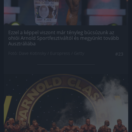
Ezzel a képpel viszont már tényleg búcsúzunk az
ohiói Arnold Sportfesztiváltól és megyünkt tovább
Ausztráliába
Fotó: Dave Kotinsky / Europress / Getty
#23
Jön még kép!