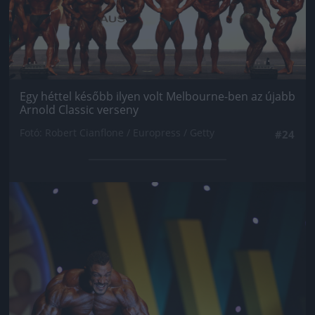
Egy héttel később ilyen volt Melbourne-ben az újabb
Arnold Classic verseny
Fotó: Robert Cianflone / Europress / Getty
#24
Jön még kép!