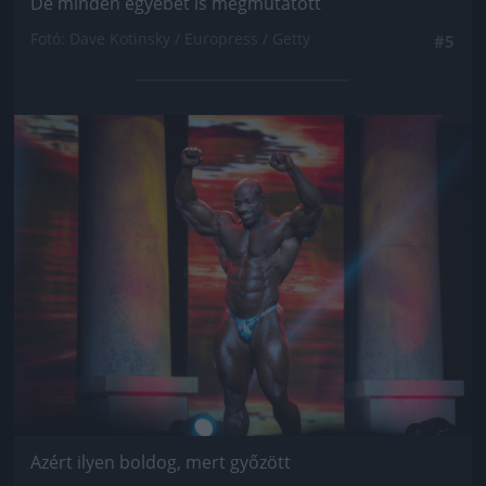
De minden egyebet is megmutatott
Fotó: Dave Kotinsky / Europress / Getty
#5
Jön még kép!
Azért ilyen boldog, mert győzött