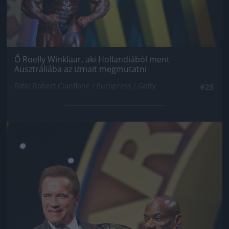
Ő Roelly Winklaar, aki Hollandiából ment
Ausztráliába az izmait megmutatni
Fotó: Robert Cianflone / Europress / Getty
#25
Jön még kép!