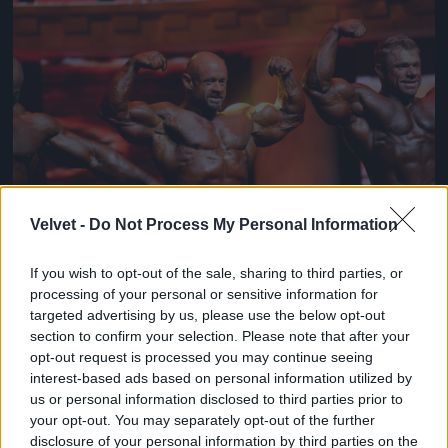
Jön még kép!
Velvet -
Do Not Process My Personal Information
If you wish to opt-out of the sale, sharing to third parties, or
processing of your personal or sensitive information for
De jönnek a többiek is
targeted advertising by us, please use the below opt-out
section to confirm your selection. Please note that after your
Fotó: Dave Kotinsky / Europress / Getty
#11
opt-out request is processed you may continue seeing
interest-based ads based on personal information utilized by
us or personal information disclosed to third parties prior to
your opt-out. You may separately opt-out of the further
Jön még kép!
disclosure of your personal information by third parties on the