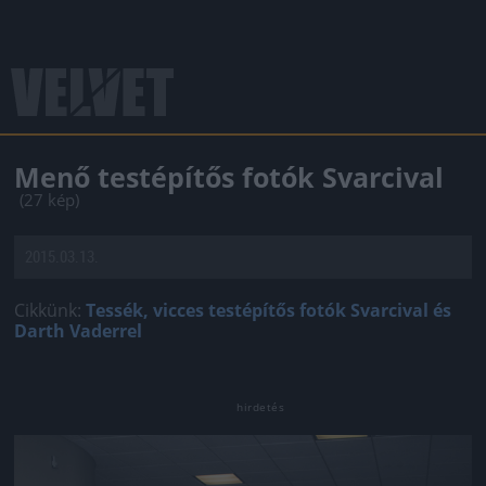
Menő testépítős fotók Svarcival
(27 kép)
2015.03.13.
Cikkünk:
Tessék, vicces testépítős fotók Svarcival és
Darth Vaderrel
Jön még kép!