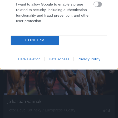
Fotó: / Europress / Getty
#13
I want to allow Google to enable storage
related to security, including authentication
functionality and fraud prevention, and other
user protection.
Jön még kép!
CONFIRM
Data Deletion
Data Access
Privacy Policy
Jó karban vannak
Fotó: Dave Kotinsky / Europress / Getty
#14