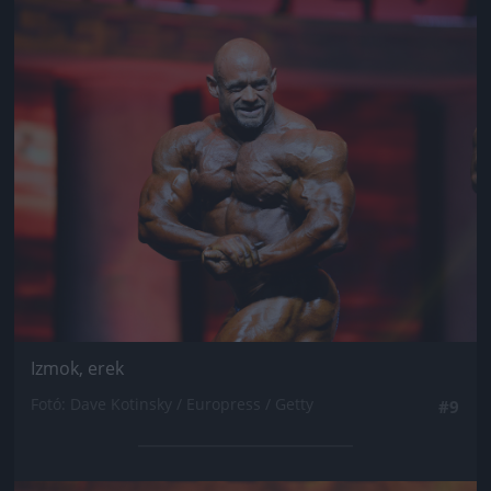
Jön még kép!
Izmok, erek
Fotó: Dave Kotinsky / Europress / Getty
#9