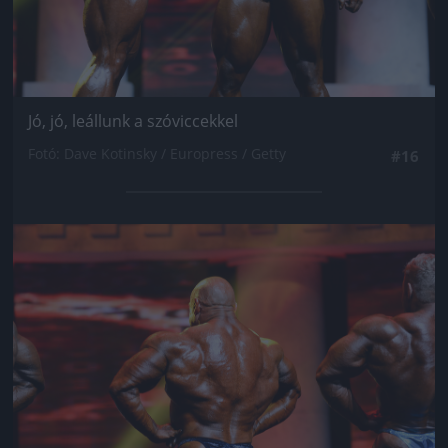
Jó, jó, leállunk a szóviccekkel
Fotó: Dave Kotinsky / Europress / Getty
#16
Jön még kép!