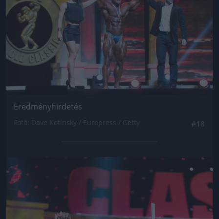
Eredményhirdetés
Fotó: Dave Kotinsky / Europress / Getty
#18
Jön még kép!