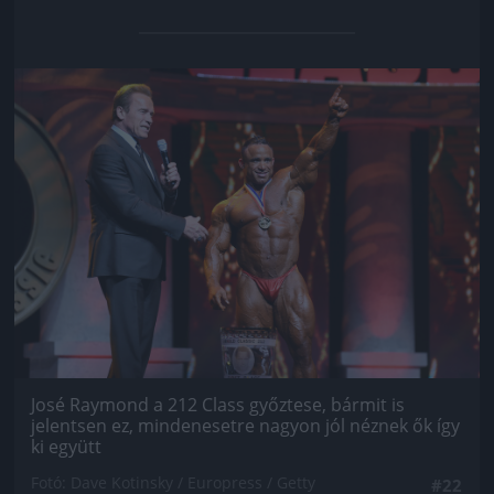
Jön még kép!
José Raymond a 212 Class győztese, bármit is
jelentsen ez, mindenesetre nagyon jól néznek ők így
ki együtt
Fotó: Dave Kotinsky / Europress / Getty
#22