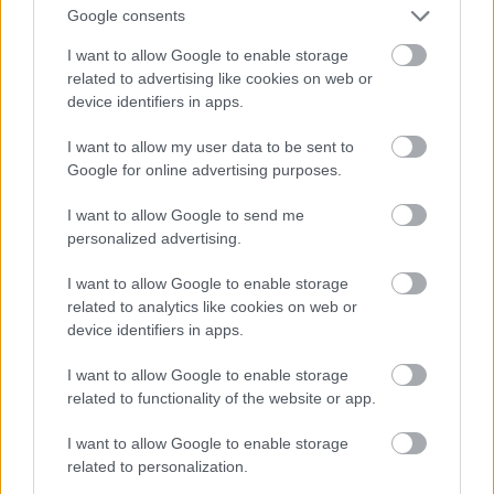
Google consents
I want to allow Google to enable storage
Na szóval így fürdőzik Kyle Pryor és Pia Miller
related to advertising like cookies on web or
device identifiers in apps.
Fotó: Matrixpictures.co.uk / Northfoto
#11
I want to allow my user data to be sent to
Google for online advertising purposes.
Jön még kép!
I want to allow Google to send me
personalized advertising.
I want to allow Google to enable storage
related to analytics like cookies on web or
device identifiers in apps.
I want to allow Google to enable storage
related to functionality of the website or app.
I want to allow Google to enable storage
related to personalization.