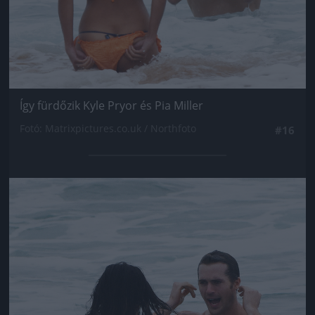
Így fürdőzik Kyle Pryor és Pia Miller
Fotó: Matrixpictures.co.uk / Northfoto
#16
Jön még kép!