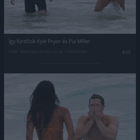
Így fürdőzik Kyle Pryor és Pia Miller
Fotó: Matrixpictures.co.uk / Northfoto
#15
Jön még kép!