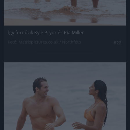
Így fürdőzik Kyle Pryor és Pia Miller
Fotó: Matrixpictures.co.uk / Northfoto
#22
Jön még kép!