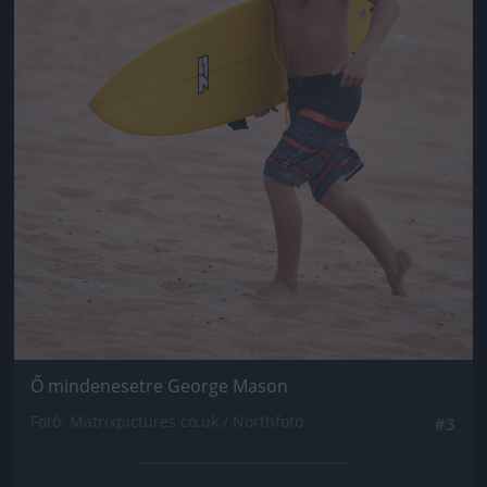
Ő mindenesetre George Mason
Fotó: Matrixpictures.co.uk / Northfoto
#3