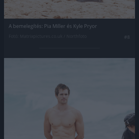
A bemelegítés: Pia Miller és Kyle Pryor
Fotó: Matrixpictures.co.uk / Northfoto
#8
Jön még kép!