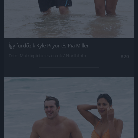
Így fürdőzik Kyle Pryor és Pia Miller
Fotó: Matrixpictures.co.uk / Northfoto
#20
Jön még kép!