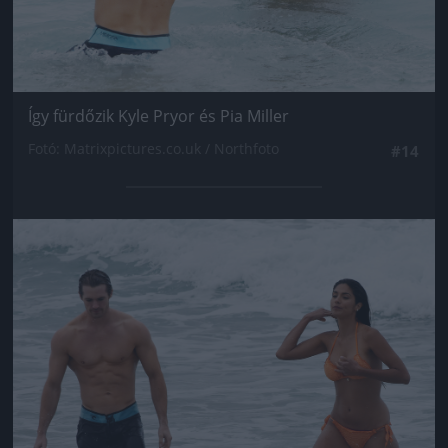
Így fürdőzik Kyle Pryor és Pia Miller
Fotó: Matrixpictures.co.uk / Northfoto
#14
Jön még kép!