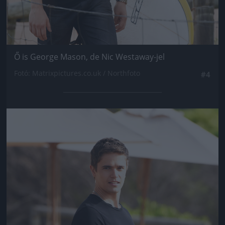
Ő is George Mason, de Nic Westaway-jel
Fotó: Matrixpictures.co.uk / Northfoto
#4
Jön még kép!