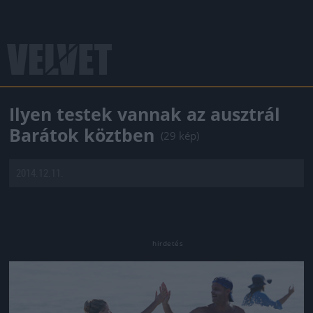
Ilyen testek vannak az ausztrál
Barátok köztben
(29 kép)
2014.12.11.
Jön még kép!