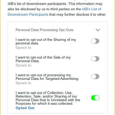
IAB’s list of downstream participants. This information may
also be disclosed by us to third parties on the
IAB’s List of
Ő viszont a brit származású Kyle Pryor
Downstream Participants
that may further disclose it to other
third parties.
Fotó: Matrixpictures.co.uk / Northfoto
#10
Please note that this website/app uses one or more Google
Personal Data Processing Opt Outs
services and may gather and store information including but
not limited to your visit or usage behaviour. You may click to
I want to opt-out of the Sharing of my
personal data.
grant or deny consent to Google and its third-party tags to
Jön még kép!
Opted In
use your data for below specified purposes in below Google
consent section.
I want to opt-out of the Sale of my
Personal Data.
Opted In
I want to opt-out of processing my
Personal Data for Targeted Advertising.
Opted In
I want to opt-out of Collection, Use,
Retention, Sale, and/or Sharing of my
Personal Data that Is Unrelated with the
Purposes for which it was collected.
Opted Out