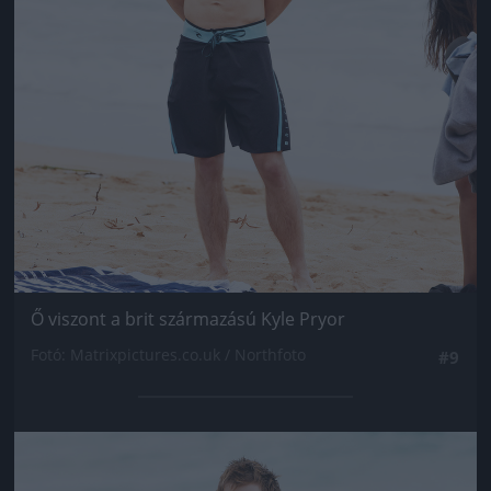
Ő viszont a brit származású Kyle Pryor
Fotó: Matrixpictures.co.uk / Northfoto
#9
Jön még kép!