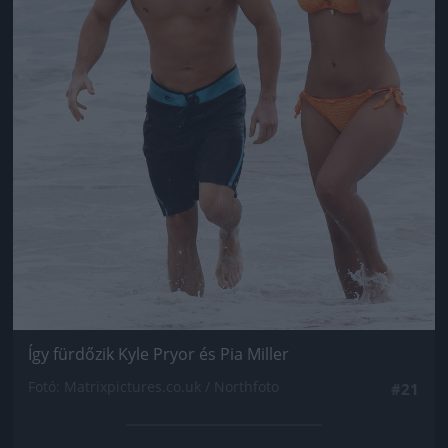
Így fürdőzik Kyle Pryor és Pia Miller
Fotó: Matrixpictures.co.uk / Northfoto
#21