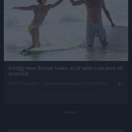
A hölgy neve Bonnie Sveen, az úr talán csak pont ott
strandolt
Fotó: Khapggbm / Xposurephotos.com / Northfoto
#1