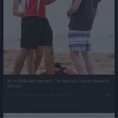
Itt további két szereplő, Tai Hara és Cassie Howarth
látható
Fotó: Matrixpictures.co.uk / Northfoto
#7