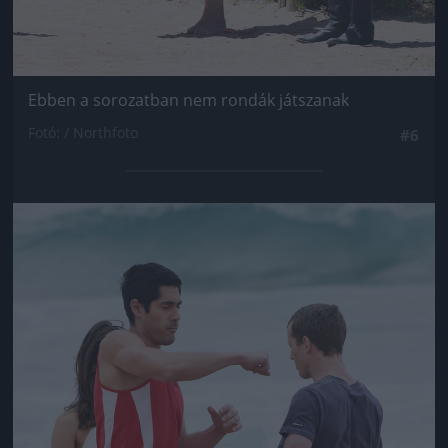
Ebben a sorozatban nem rondák játszanak
Fotó: / Northfoto
#6
Jön még kép!