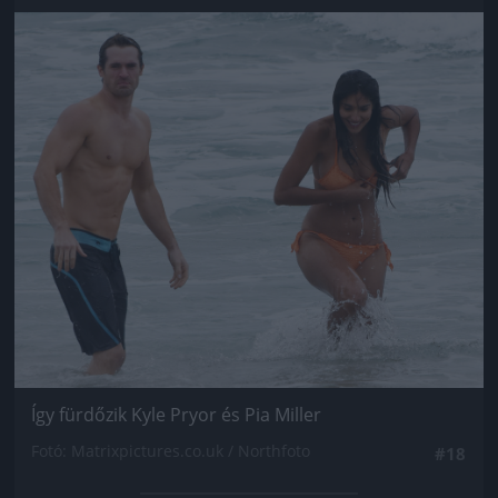
Jön még kép!
Így fürdőzik Kyle Pryor és Pia Miller
Fotó: Matrixpictures.co.uk / Northfoto
#18