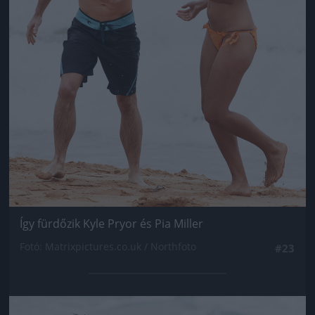
Így fürdőzik Kyle Pryor és Pia Miller
Fotó: Matrixpictures.co.uk / Northfoto
#23