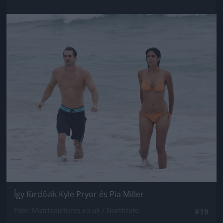
Jön még kép!
Így fürdőzik Kyle Pryor és Pia Miller
Fotó: Matrixpictures.co.uk / Northfoto
#19