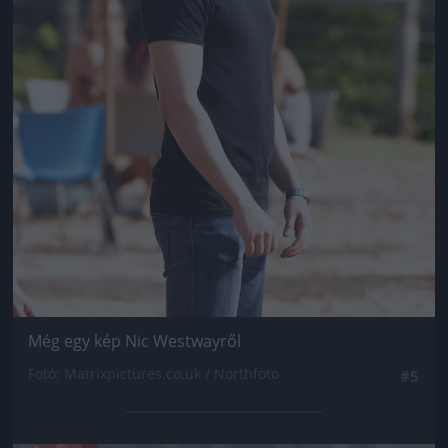
Még egy kép Nic Westwayről
Fotó: Matrixpictures.co.uk / Northfoto
#5