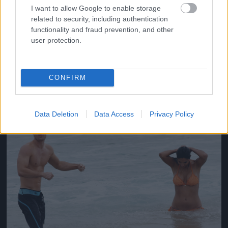
I want to allow Google to enable storage
related to security, including authentication
functionality and fraud prevention, and other
user protection.
Így fürdőzik Kyle Pryor és Pia Miller
Fotó: Matrixpictures.co.uk / Northfoto
#12
CONFIRM
Jön még kép!
Data Deletion
Data Access
Privacy Policy