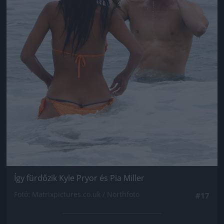
Így fürdőzik Kyle Pryor és Pia Miller
Fotó: Matrixpictures.co.uk / Northfoto
#17