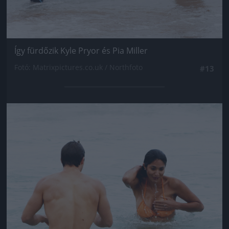
Így fürdőzik Kyle Pryor és Pia Miller
Fotó: Matrixpictures.co.uk / Northfoto
#13
Jön még kép!