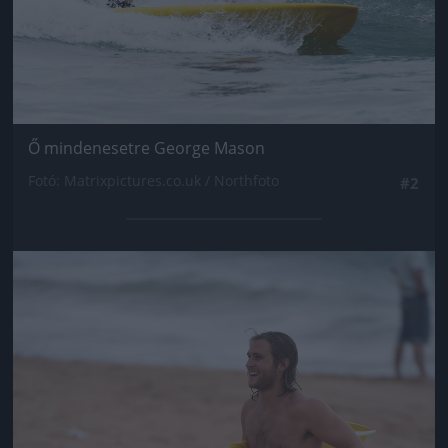
Ő mindenesetre George Mason
Fotó: Matrixpictures.co.uk / Northfoto
#2
Jön még kép!