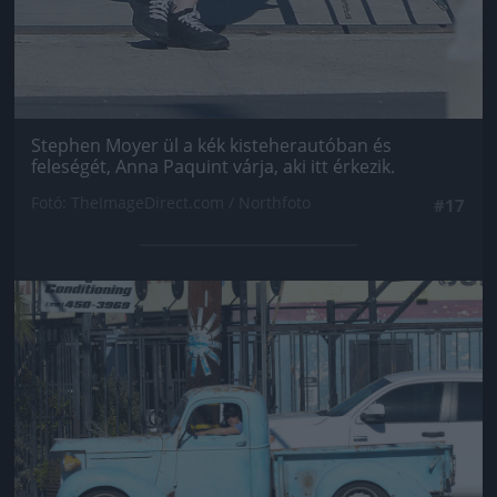
Stephen Moyer ül a kék kisteherautóban és
feleségét, Anna Paquint várja, aki itt érkezik.
Fotó: TheImageDirect.com / Northfoto
#17
Jön még kép!