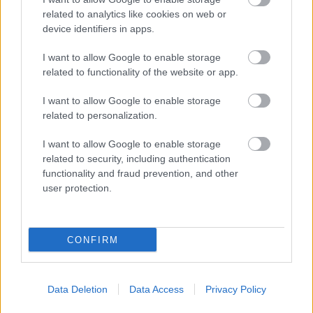
related to analytics like cookies on web or
device identifiers in apps.
I want to allow Google to enable storage
related to functionality of the website or app.
I want to allow Google to enable storage
related to personalization.
Remekül illik a koncepcióba, hogy maga az autó is
I want to allow Google to enable storage
fekete!
related to security, including authentication
Fotó: TheImageDirect.com / Northfoto
functionality and fraud prevention, and other
#12
user protection.
Jön még kép!
CONFIRM
Data Deletion
Data Access
Privacy Policy