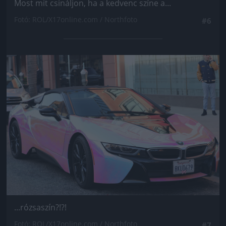
Most mit csináljon, ha a kedvenc színe a...
Fotó: ROL/X17online.com / Northfoto
#6
Jön még kép!
...rózsaszín?!?!
Fotó: ROL/X17online.com / Northfoto
#7