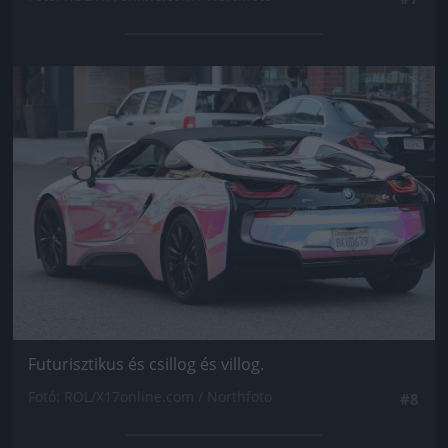
Jön még kép!
Futurisztikus és csillog és villog.
Fotó: ROL/X17online.com / Northfoto
#8