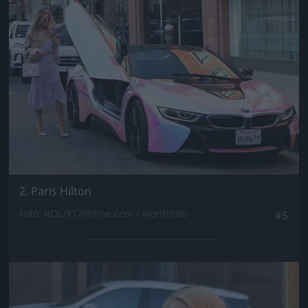
Jön még kép!
2. Paris Hilton
Fotó: ROL/X17online.com / Northfoto
#5
Jön még kép!