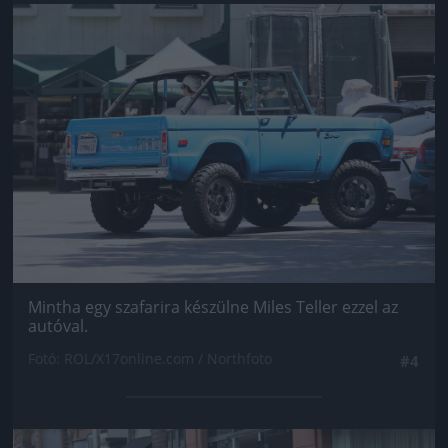
Jön még kép!
Mintha egy szafarira készülne Miles Teller ezzel az
autóval.
Fotó: ROL/X17online.com / Northfoto
#4