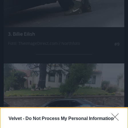
3. Billie Eilish
Fotó: TheImageDirect.com / Northfoto
#9
Jön még kép!
Velvet -
Do Not Process My Personal Information