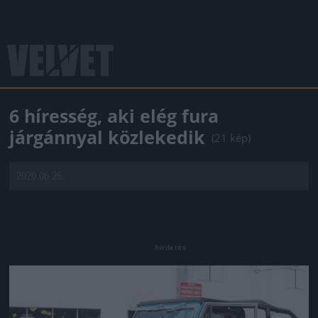
6 híresség, aki elég fura
járgánnyal közlekedik
(21 kép)
2020.06.26.
Jön még kép!