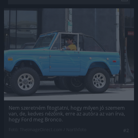
Jön még kép!
Nem szeretném fitogtatni, hogy milyen jó szemem
van, de, kedves nézőink, erre az autóra az van írva,
hogy Ford meg Bronco.
Fotó: TheImageDirect.com / Northfoto
#2