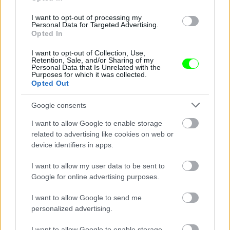
I want to opt-out of processing my
Personal Data for Targeted Advertising.
Opted In
I want to opt-out of Collection, Use,
Retention, Sale, and/or Sharing of my
Personal Data that Is Unrelated with the
Purposes for which it was collected.
Házi készítésű BLM-szlogenek Billie Eilish kocsiján.
Opted Out
Fotó: TheImageDirect.com / Northfoto
#11
Google consents
I want to allow Google to enable storage
related to advertising like cookies on web or
device identifiers in apps.
Jön még kép!
I want to allow my user data to be sent to
Google for online advertising purposes.
I want to allow Google to send me
personalized advertising.
I want to allow Google to enable storage