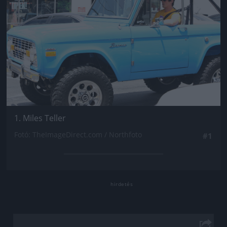
1. Miles Teller
Fotó: TheImageDirect.com / Northfoto
#1