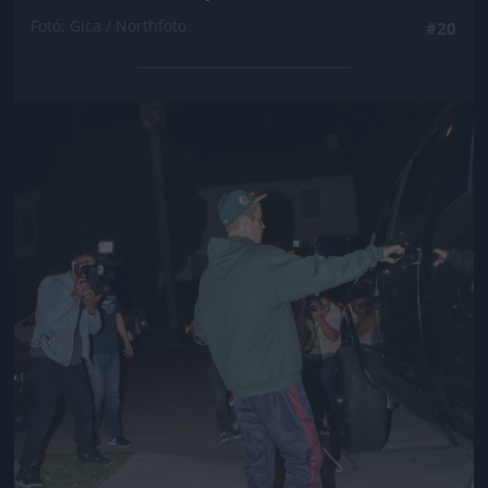
Fotó: Gica / Northfoto
#20
Jön még kép!