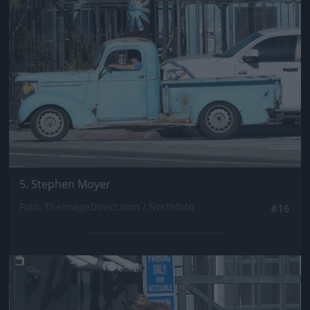
5. Stephen Moyer
Fotó: TheImageDirect.com / Northfoto
#16
Jön még kép!