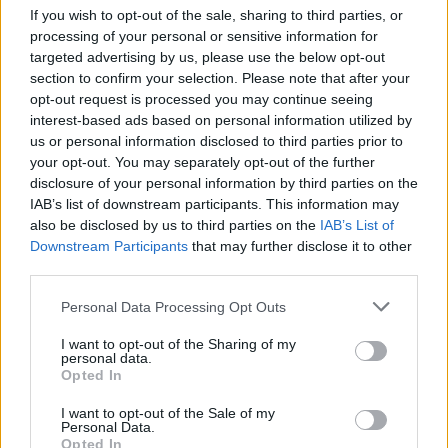
If you wish to opt-out of the sale, sharing to third parties, or
processing of your personal or sensitive information for
targeted advertising by us, please use the below opt-out
section to confirm your selection. Please note that after your
opt-out request is processed you may continue seeing
interest-based ads based on personal information utilized by
us or personal information disclosed to third parties prior to
Ez úgy egyébként egy Dodge, de az énekesnő
your opt-out. You may separately opt-out of the further
kalákamunkában kidekorálta.
disclosure of your personal information by third parties on the
Fotó: TheImageDirect.com / Northfoto
#10
IAB’s list of downstream participants. This information may
also be disclosed by us to third parties on the
IAB’s List of
Downstream Participants
that may further disclose it to other
third parties.
Jön még kép!
Please note that this website/app uses one or more Google
Personal Data Processing Opt Outs
services and may gather and store information including but
not limited to your visit or usage behaviour. You may click to
I want to opt-out of the Sharing of my
personal data.
grant or deny consent to Google and its third-party tags to
Opted In
use your data for below specified purposes in below Google
consent section.
I want to opt-out of the Sale of my
Personal Data.
Opted In