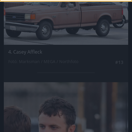
4. Casey Affleck
Fotó: Marksman / MEGA / Northfoto
#13
Jön még kép!