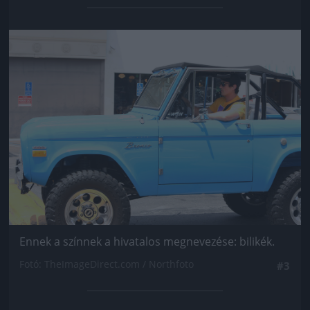
Jön még kép!
Ennek a színnek a hivatalos megnevezése: bilikék.
Fotó: TheImageDirect.com / Northfoto
#3