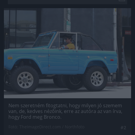
Jön még kép!
Nem szeretném fitogtatni, hogy milyen jó szemem
van, de, kedves nézőink, erre az autóra az van írva,
hogy Ford meg Bronco.
Fotó: TheImageDirect.com / Northfoto
#2