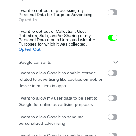
I want to opt-out of processing my
Personal Data for Targeted Advertising.
Opted In
I want to opt-out of Collection, Use,
Retention, Sale, and/or Sharing of my
Personal Data that Is Unrelated with the
Purposes for which it was collected.
Házi készítésű BLM-szlogenek Billie Eilish kocsiján.
Opted Out
Fotó: TheImageDirect.com / Northfoto
#11
Google consents
I want to allow Google to enable storage
related to advertising like cookies on web or
device identifiers in apps.
Jön még kép!
I want to allow my user data to be sent to
Google for online advertising purposes.
I want to allow Google to send me
personalized advertising.
I want to allow Google to enable storage