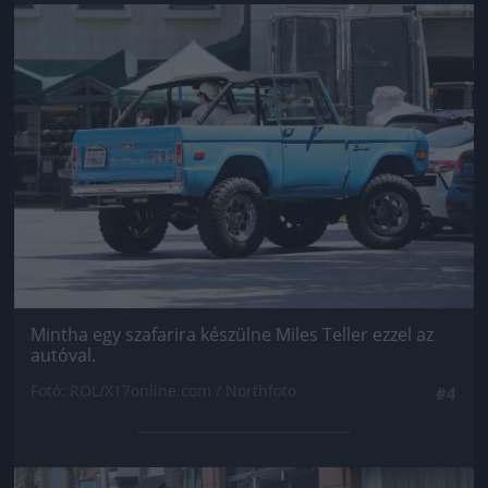
Jön még kép!
Mintha egy szafarira készülne Miles Teller ezzel az
autóval.
Fotó: ROL/X17online.com / Northfoto
#4