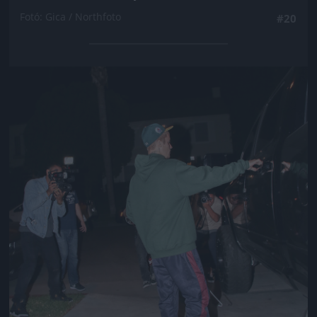
Fotó: Gica / Northfoto
#20
Jön még kép!