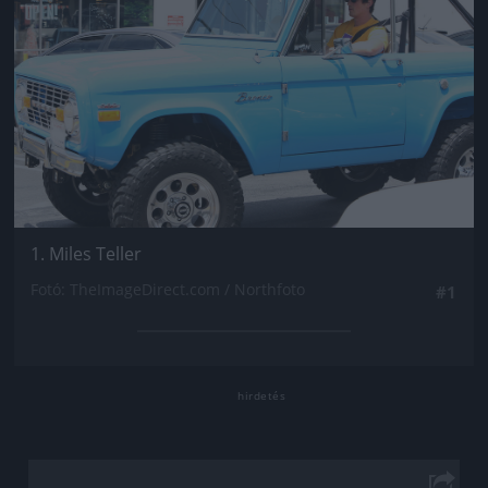
1. Miles Teller
Fotó: TheImageDirect.com / Northfoto
#1