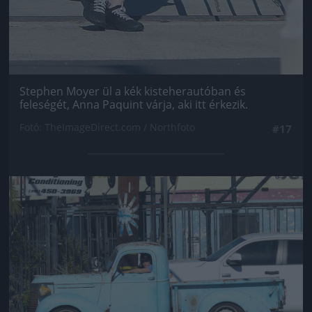
Stephen Moyer ül a kék kisteherautóban és
feleségét, Anna Paquint várja, aki itt érkezik.
Fotó: TheImageDirect.com / Northfoto
#17
Jön még kép!