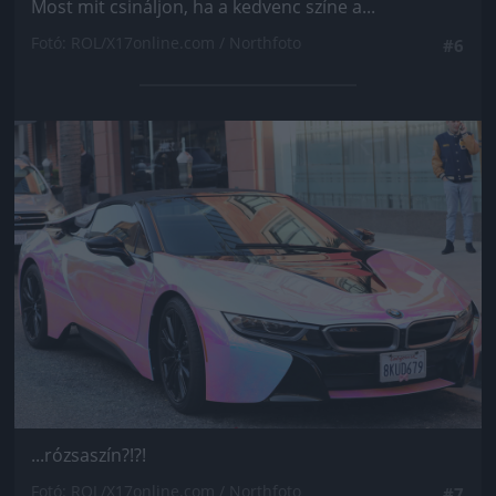
Most mit csináljon, ha a kedvenc színe a...
Fotó: ROL/X17online.com / Northfoto
#6
Jön még kép!
...rózsaszín?!?!
Fotó: ROL/X17online.com / Northfoto
#7