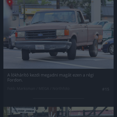
Jön még kép!
A lökhárító kezdi megadni magát ezen a régi
Fordon.
Fotó: Marksman / MEGA / Northfoto
#15
Jön még kép!