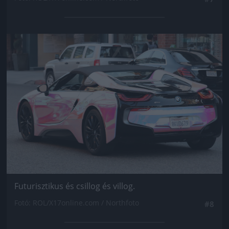
Jön még kép!
Futurisztikus és csillog és villog.
Fotó: ROL/X17online.com / Northfoto
#8