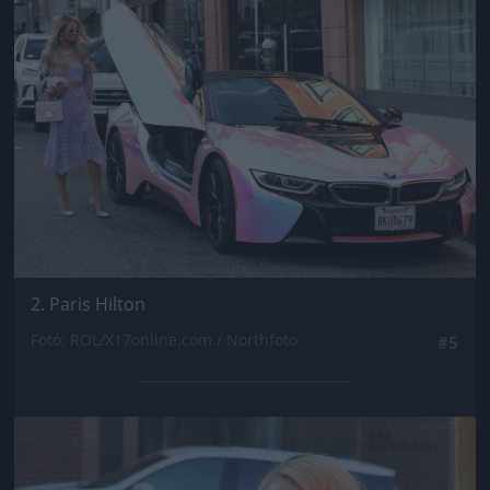
Jön még kép!
2. Paris Hilton
Fotó: ROL/X17online.com / Northfoto
#5
Jön még kép!