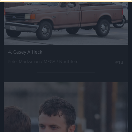
4. Casey Affleck
Fotó: Marksman / MEGA / Northfoto
#13
Jön még kép!