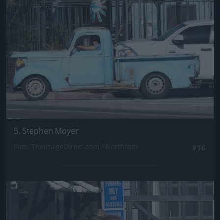
5. Stephen Moyer
Fotó: TheImageDirect.com / Northfoto
#16
Jön még kép!