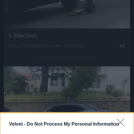
3. Billie Eilish
Fotó: TheImageDirect.com / Northfoto
#9
Jön még kép!
Velvet -
Do Not Process My Personal Information