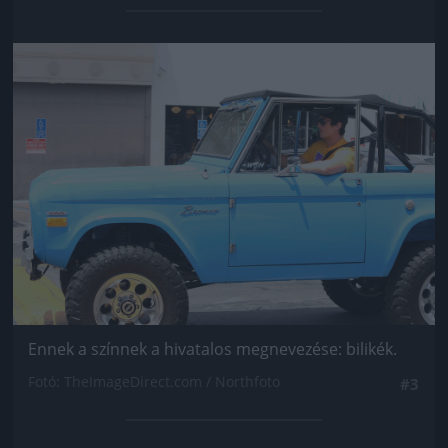
Jön még kép!
Ennek a színnek a hivatalos megnevezése: bilikék.
Fotó: TheImageDirect.com / Northfoto
#3