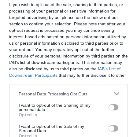
If you wish to opt-out of the sale, sharing to third parties, or
processing of your personal or sensitive information for
targeted advertising by us, please use the below opt-out
section to confirm your selection. Please note that after your
opt-out request is processed you may continue seeing
interest-based ads based on personal information utilized by
us or personal information disclosed to third parties prior to
Ez úgy egyébként egy Dodge, de az énekesnő
your opt-out. You may separately opt-out of the further
kalákamunkában kidekorálta.
disclosure of your personal information by third parties on the
Fotó: TheImageDirect.com / Northfoto
#10
IAB’s list of downstream participants. This information may
also be disclosed by us to third parties on the
IAB’s List of
Downstream Participants
that may further disclose it to other
third parties.
Jön még kép!
Please note that this website/app uses one or more Google
Personal Data Processing Opt Outs
services and may gather and store information including but
not limited to your visit or usage behaviour. You may click to
I want to opt-out of the Sharing of my
personal data.
grant or deny consent to Google and its third-party tags to
Opted In
use your data for below specified purposes in below Google
consent section.
I want to opt-out of the Sale of my
Personal Data.
Opted In