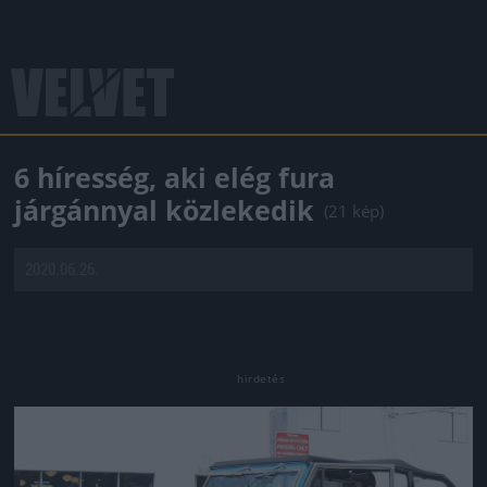
6 híresség, aki elég fura
járgánnyal közlekedik
(21 kép)
2020.06.26.
Jön még kép!