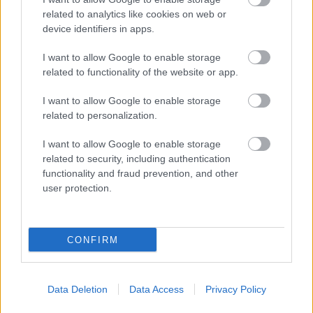
related to analytics like cookies on web or
device identifiers in apps.
I want to allow Google to enable storage
related to functionality of the website or app.
I want to allow Google to enable storage
related to personalization.
Remekül illik a koncepcióba, hogy maga az autó is
I want to allow Google to enable storage
fekete!
related to security, including authentication
Fotó: TheImageDirect.com / Northfoto
functionality and fraud prevention, and other
#12
user protection.
Jön még kép!
CONFIRM
Data Deletion
Data Access
Privacy Policy