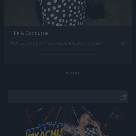
1. Kelly Osbourne
Fotó: Cassidy Sparrow / Getty Images Hungary
#1
Jön még kép!