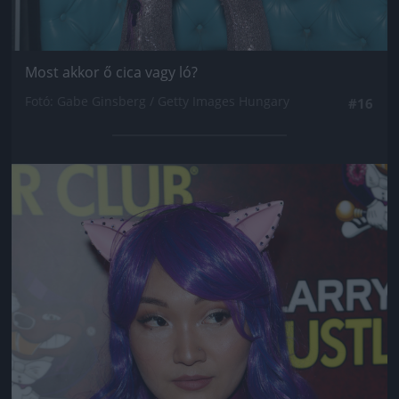
Most akkor ő cica vagy ló?
Fotó: Gabe Ginsberg / Getty Images Hungary
#16
Jön még kép!