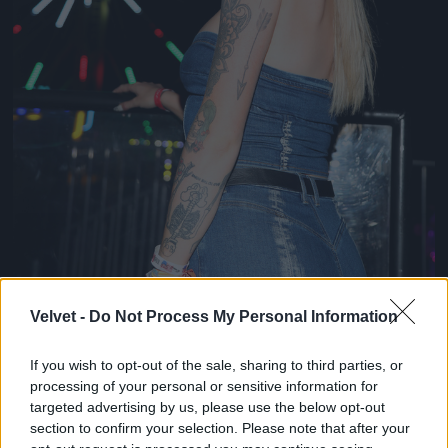
Velvet -
Do Not Process My Personal Information
If you wish to opt-out of the sale, sharing to third parties, or
Három szó: éljen a farmer!
processing of your personal or sensitive information for
targeted advertising by us, please use the below opt-out
Fotó: Cassidy Sparrow / Getty Images Hungary
#8
section to confirm your selection. Please note that after your