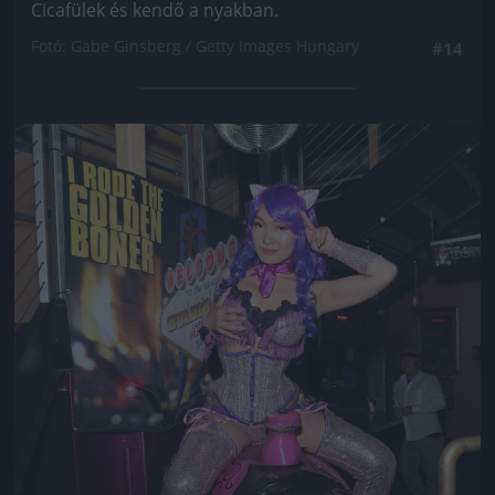
Cicafülek és kendő a nyakban.
Fotó: Gabe Ginsberg / Getty Images Hungary
#14
Jön még kép!