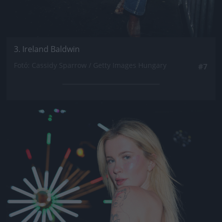
3. Ireland Baldwin
Fotó: Cassidy Sparrow / Getty Images Hungary
#7
Jön még kép!