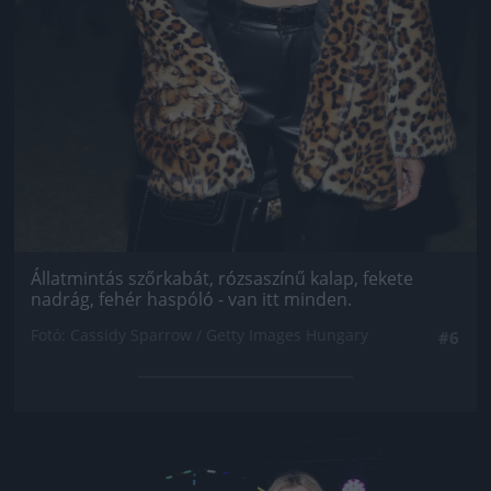
Állatmintás szőrkabát, rózsaszínű kalap, fekete
nadrág, fehér haspóló - van itt minden.
Fotó: Cassidy Sparrow / Getty Images Hungary
#6
Jön még kép!