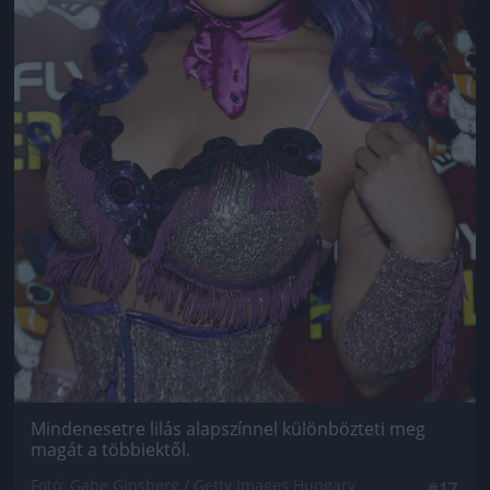
Mindenesetre lilás alapszínnel különbözteti meg
magát a többiektől.
Fotó: Gabe Ginsberg / Getty Images Hungary
#17