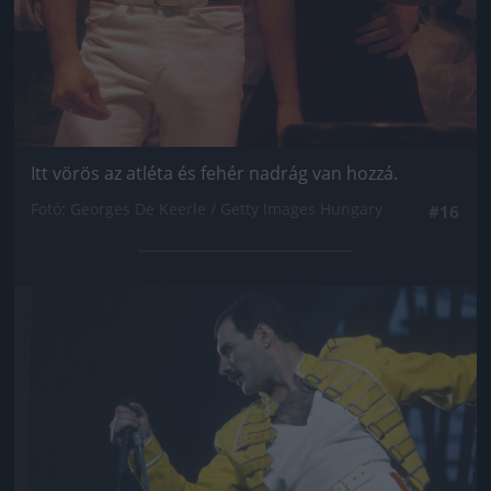
Itt vörös az atléta és fehér nadrág van hozzá.
Fotó: Georges De Keerle / Getty Images Hungary
#16
Jön még kép!