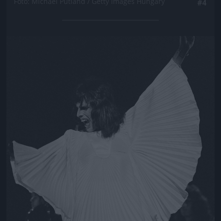
Fotó: Michael Putland / Getty Images Hungary
#4
Jön még kép!