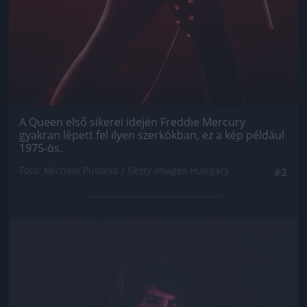
A Queen első sikerei idején Freddie Mercury
gyakran lépett fel ilyen szerkókban, ez a kép például
1975-ös.
Fotó: Michael Putland / Getty Images Hungary
#2
Jön még kép!