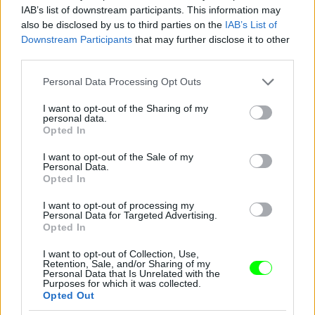
IAB’s list of downstream participants. This information may
also be disclosed by us to third parties on the
IAB’s List of
Jön még kép!
Downstream Participants
that may further disclose it to other
third parties.
Please note that this website/app uses one or more Google
Personal Data Processing Opt Outs
services and may gather and store information including but
not limited to your visit or usage behaviour. You may click to
I want to opt-out of the Sharing of my
personal data.
grant or deny consent to Google and its third-party tags to
Opted In
use your data for below specified purposes in below Google
consent section.
I want to opt-out of the Sale of my
Personal Data.
Opted In
I want to opt-out of processing my
Personal Data for Targeted Advertising.
Opted In
I want to opt-out of Collection, Use,
Retention, Sale, and/or Sharing of my
Personal Data that Is Unrelated with the
Purposes for which it was collected.
Opted Out