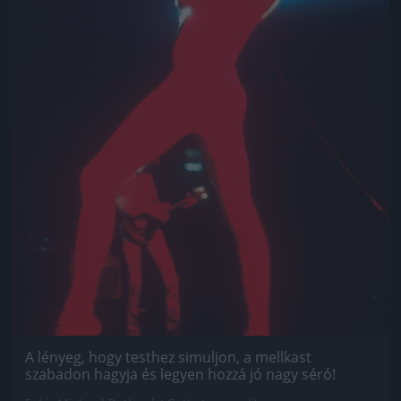
A lényeg, hogy testhez simuljon, a mellkast
szabadon hagyja és legyen hozzá jó nagy séró!