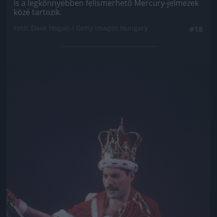
is a legkönnyebben felismerhető Mercury-jelmezek
közé tartozik.
Fotó: Dave Hogan / Getty Images Hungary
#18
Jön még kép!