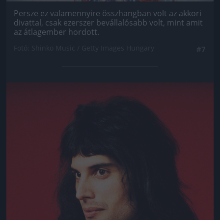
Persze ez valamennyire összhangban volt az akkori
divattal, csak ezerszer bevállalósabb volt, mint amit
az átlagember hordott.
Fotó: Shinko Music / Getty Images Hungary
#7
Jön még kép!