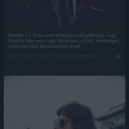
Szintén a \'70-es évek közepére volt jellemző, hogy
Freddie Mercury nagy, látványos, színes, terebélyes,
nőies beütésű kosztümöket viselt.
Fotó: Michael Putland / Getty Images Hungary
#6
Jön még kép!