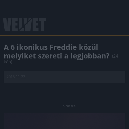
A 6 ikonikus Freddie közül
melyiket szereti a legjobban?
(24
kép)
2018.11.22.
Jön még kép!