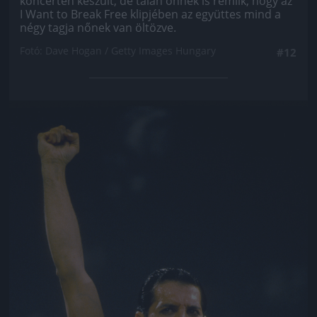
koncerten készült, de talán önnek is rémlik, hogy az
I Want to Break Free klipjében az együttes mind a
négy tagja nőnek van öltözve.
Fotó: Dave Hogan / Getty Images Hungary
#12
Jön még kép!