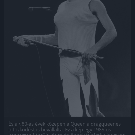
És a \'80-as évek közepén a Queen a dragqueenes
öltözködést is bevállalta. Ez a kép egy 1985-ös