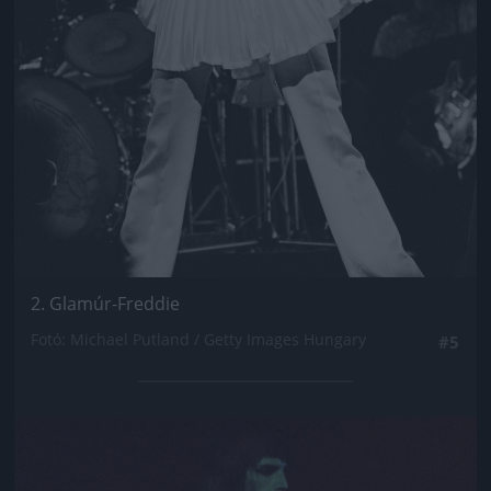
2. Glamúr-Freddie
Fotó: Michael Putland / Getty Images Hungary
#5
Jön még kép!