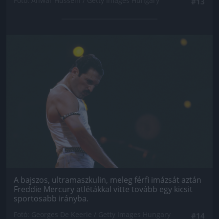
Fotó: Anwar Hussein / Getty Images Hungary
#13
Jön még kép!
A bajszos, ultramaszkulin, meleg férfi imázsát aztán
Freddie Mercury atlétákkal vitte tovább egy kicsit
sportosabb irányba.
Fotó: Georges De Keerle / Getty Images Hungary
#14