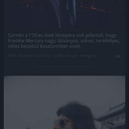
Szintén a \'70-es évek közepére volt jellemző, hogy
Freddie Mercury nagy, látványos, színes, terebélyes,
nőies beütésű kosztümöket viselt.
Fotó: Michael Putland / Getty Images Hungary
#6
Jön még kép!