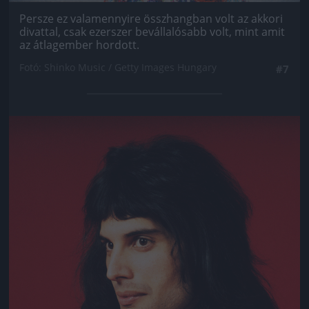
Persze ez valamennyire összhangban volt az akkori
divattal, csak ezerszer bevállalósabb volt, mint amit
az átlagember hordott.
Fotó: Shinko Music / Getty Images Hungary
#7
Jön még kép!