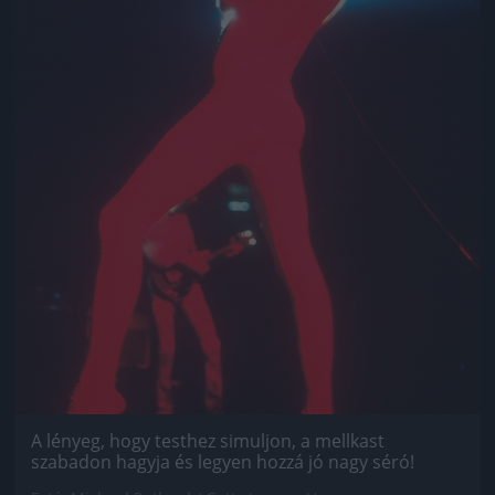
A lényeg, hogy testhez simuljon, a mellkast
szabadon hagyja és legyen hozzá jó nagy séró!