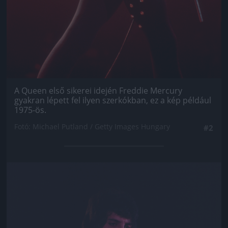
A Queen első sikerei idején Freddie Mercury
gyakran lépett fel ilyen szerkókban, ez a kép például
1975-ös.
Fotó: Michael Putland / Getty Images Hungary
#2
Jön még kép!