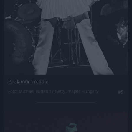
2. Glamúr-Freddie
Fotó: Michael Putland / Getty Images Hungary
#5
Jön még kép!