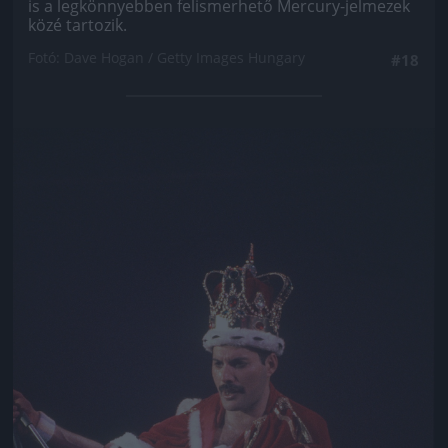
is a legkönnyebben felismerhető Mercury-jelmezek
közé tartozik.
Fotó: Dave Hogan / Getty Images Hungary
#18
Jön még kép!