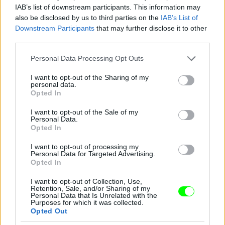
IAB’s list of downstream participants. This information may
also be disclosed by us to third parties on the
IAB’s List of
Jön még kép!
Downstream Participants
that may further disclose it to other
third parties.
Please note that this website/app uses one or more Google
Personal Data Processing Opt Outs
services and may gather and store information including but
not limited to your visit or usage behaviour. You may click to
I want to opt-out of the Sharing of my
personal data.
grant or deny consent to Google and its third-party tags to
Opted In
use your data for below specified purposes in below Google
consent section.
I want to opt-out of the Sale of my
Personal Data.
Opted In
I want to opt-out of processing my
Personal Data for Targeted Advertising.
Opted In
I want to opt-out of Collection, Use,
Retention, Sale, and/or Sharing of my
Personal Data that Is Unrelated with the
Purposes for which it was collected.
Opted Out