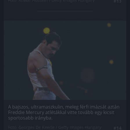
Fotó: Anwar Hussein / Getty Images Hungary
#13
Jön még kép!
A bajszos, ultramaszkulin, meleg férfi imázsát aztán
Freddie Mercury atlétákkal vitte tovább egy kicsit
sportosabb irányba.
Fotó: Georges De Keerle / Getty Images Hungary
#14