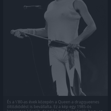
És a \'80-as évek közepén a Queen a dragqueenes
öltözködést is bevállalta. Ez a kép egy 1985-ös