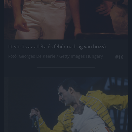
Itt vörös az atléta és fehér nadrág van hozzá.
Fotó: Georges De Keerle / Getty Images Hungary
#16
Jön még kép!