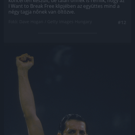
koncerten készült, de talán önnek is rémlik, hogy az
I Want to Break Free klipjében az együttes mind a
négy tagja nőnek van öltözve.
Fotó: Dave Hogan / Getty Images Hungary
#12
Jön még kép!