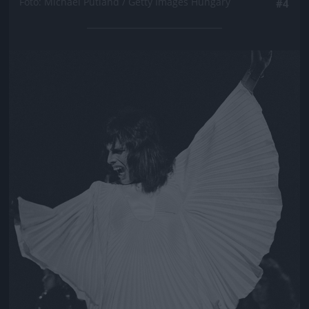
Fotó: Michael Putland / Getty Images Hungary
#4
Jön még kép!