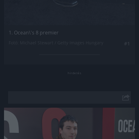
1. Ocean\'s 8 premier
Fotó: Michael Stewart / Getty Images Hungary
#1
Jön még kép!