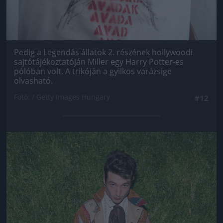
Pedig a Legendás állatok 2. részének hollywoodi
sajtótájékoztatóján Miller egy Harry Potter-es
pólóban volt. A trikóján a gyilkos varázsige
olvasható.
Fotó: / Getty Images Hungary
#12
Jön még kép!