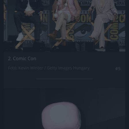
2. Comic Con
Fotó: Kevin Winter / Getty Images Hungary
#5
Jön még kép!