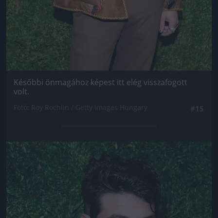
Későbbi önmagához képest itt elég visszafogott
volt.
Fotó: Roy Rochlin / Getty Images Hungary
#15
Jön még kép!