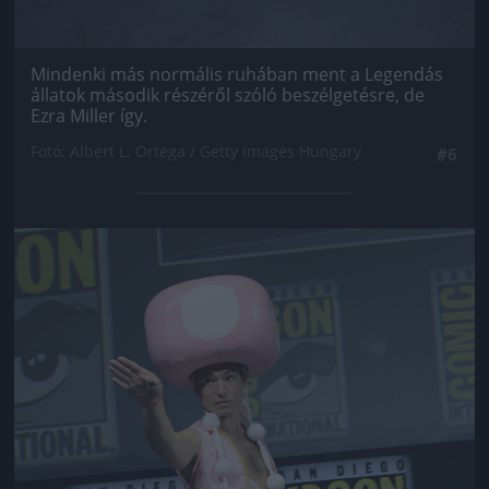
Mindenki más normális ruhában ment a Legendás
állatok második részéről szóló beszélgetésre, de
Ezra Miller így.
Fotó: Albert L. Ortega / Getty Images Hungary
#6
Jön még kép!