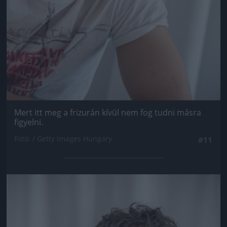
Mert itt meg a frizurán kívül nem fog tudni másra
figyelni.
Fotó: / Getty Images Hungary
#11
Jön még kép!