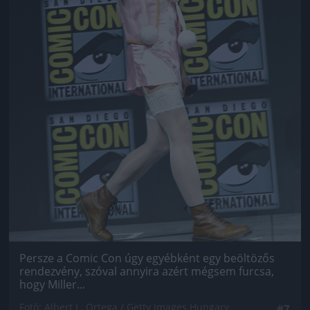
Persze a Comic Con úgy egyébként egy beöltözős
rendezvény, szóval annyira azért mégsem furcsa,
hogy Miller...
Fotó: Albert L. Ortega / Getty Images Hungary
#7