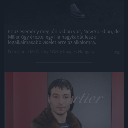
Ez az esemény még júniusban volt, New Yorkban, de
Miller úgy érezte, egy lila nagykabát lesz a
legalkalmasabb viselet erre az alkalomra.
Fotó: Jamie McCarthy / Getty Images Hungary
#2
Jön még kép!