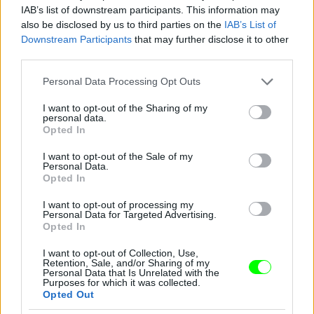
IAB’s list of downstream participants. This information may
3. Legendás állatok sajtótájékoztató
also be disclosed by us to third parties on the
IAB’s List of
Downstream Participants
that may further disclose it to other
Fotó: Vera Anderson / Getty Images Hungary
#9
third parties.
Please note that this website/app uses one or more Google
Personal Data Processing Opt Outs
services and may gather and store information including but
not limited to your visit or usage behaviour. You may click to
I want to opt-out of the Sharing of my
Jön még kép!
personal data.
grant or deny consent to Google and its third-party tags to
Opted In
use your data for below specified purposes in below Google
consent section.
I want to opt-out of the Sale of my
Personal Data.
Opted In
I want to opt-out of processing my
Personal Data for Targeted Advertising.
Opted In
I want to opt-out of Collection, Use,
Retention, Sale, and/or Sharing of my
Personal Data that Is Unrelated with the
Purposes for which it was collected.
Opted Out