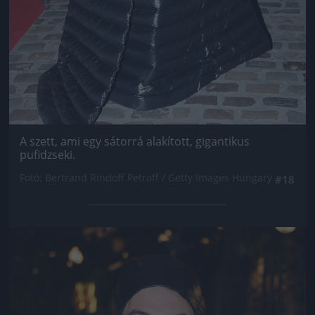
A szett, ami egy sátorrá alakított, gigantikus
pufidzseki.
Fotó: Bertrand Rindoff Petroff / Getty Images Hungary
#18
Jön még kép!