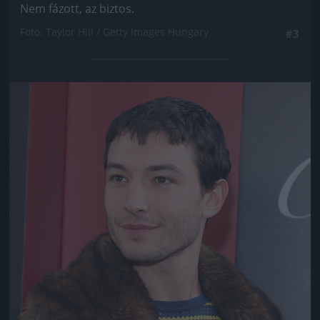
Nem fázott, az biztos.
Fotó: Taylor Hill / Getty Images Hungary
#3
Jön még kép!