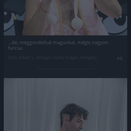
...de, meggondoltuk magunkat, mégis nagyon
furcsa.
Fotó: Albert L. Ortega / Getty Images Hungary
#8
Jön még kép!