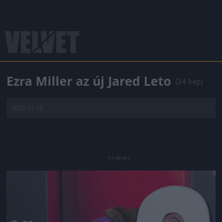
Ezra Miller az új Jared Leto
(24 kép)
2018.11.15.
Jön még kép!