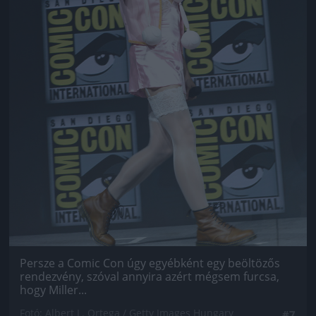
Persze a Comic Con úgy egyébként egy beöltözős
rendezvény, szóval annyira azért mégsem furcsa,
hogy Miller...
Fotó: Albert L. Ortega / Getty Images Hungary
#7