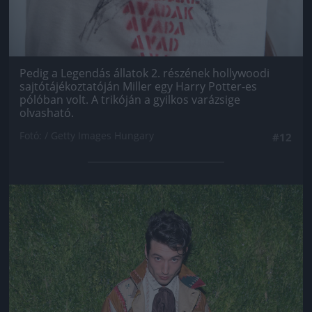
Pedig a Legendás állatok 2. részének hollywoodi
sajtótájékoztatóján Miller egy Harry Potter-es
pólóban volt. A trikóján a gyilkos varázsige
olvasható.
Fotó: / Getty Images Hungary
#12
Jön még kép!