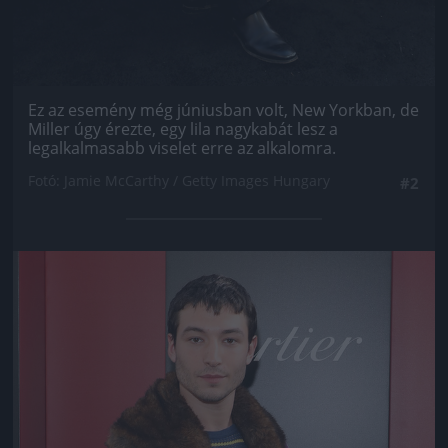
Ez az esemény még júniusban volt, New Yorkban, de
Miller úgy érezte, egy lila nagykabát lesz a
legalkalmasabb viselet erre az alkalomra.
Fotó: Jamie McCarthy / Getty Images Hungary
#2
Jön még kép!