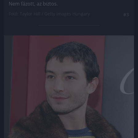
Nem fázott, az biztos.
Fotó: Taylor Hill / Getty Images Hungary
#3
Jön még kép!