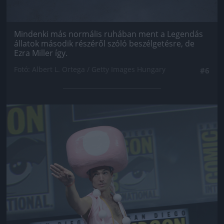
Mindenki más normális ruhában ment a Legendás
állatok második részéről szóló beszélgetésre, de
Ezra Miller így.
Fotó: Albert L. Ortega / Getty Images Hungary
#6
Jön még kép!