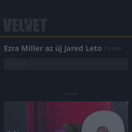
Ezra Miller az új Jared Leto
(24 kép)
2018.11.15.
Jön még kép!