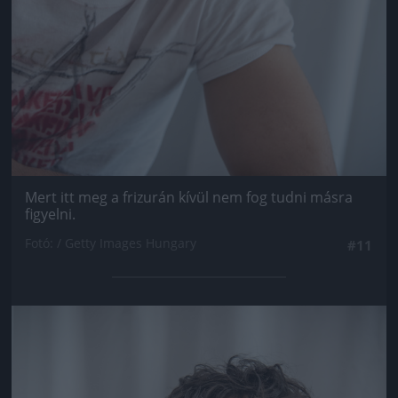
Mert itt meg a frizurán kívül nem fog tudni másra
figyelni.
Fotó: / Getty Images Hungary
#11
Jön még kép!