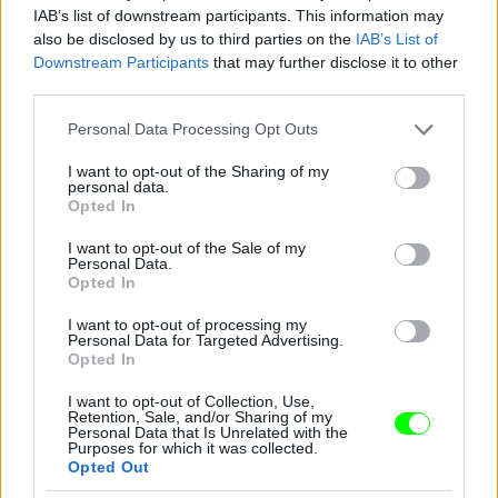
IAB’s list of downstream participants. This information may
3. Legendás állatok sajtótájékoztató
also be disclosed by us to third parties on the
IAB’s List of
Downstream Participants
that may further disclose it to other
Fotó: Vera Anderson / Getty Images Hungary
#9
third parties.
Please note that this website/app uses one or more Google
Personal Data Processing Opt Outs
services and may gather and store information including but
not limited to your visit or usage behaviour. You may click to
I want to opt-out of the Sharing of my
Jön még kép!
personal data.
grant or deny consent to Google and its third-party tags to
Opted In
use your data for below specified purposes in below Google
consent section.
I want to opt-out of the Sale of my
Personal Data.
Opted In
I want to opt-out of processing my
Personal Data for Targeted Advertising.
Opted In
I want to opt-out of Collection, Use,
Retention, Sale, and/or Sharing of my
Personal Data that Is Unrelated with the
Purposes for which it was collected.
Opted Out