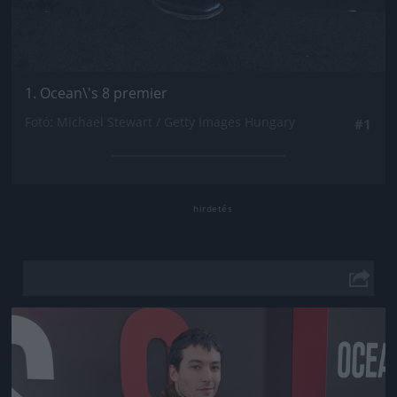
1. Ocean\'s 8 premier
Fotó: Michael Stewart / Getty Images Hungary
#1
Jön még kép!