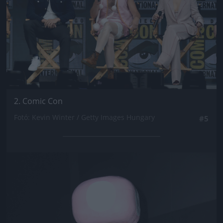
2. Comic Con
Fotó: Kevin Winter / Getty Images Hungary
#5
Jön még kép!