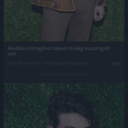
Későbbi önmagához képest itt elég visszafogott
volt.
Fotó: Roy Rochlin / Getty Images Hungary
#15
Jön még kép!