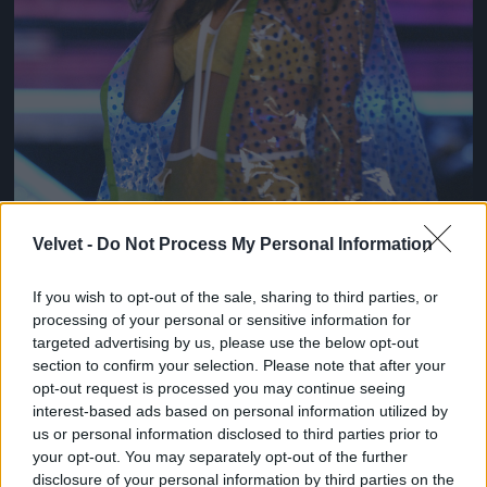
Velvet -
Do Not Process My Personal Information
If you wish to opt-out of the sale, sharing to third parties, or
processing of your personal or sensitive information for
targeted advertising by us, please use the below opt-out
section to confirm your selection. Please note that after your
opt-out request is processed you may continue seeing
interest-based ads based on personal information utilized by
us or personal information disclosed to third parties prior to
Borzasztóan emlékeztet itt Miranda Kerre, nem?
your opt-out. You may separately opt-out of the further
Fotó: Arun Nevader / Getty Images Hungary
#8
disclosure of your personal information by third parties on the