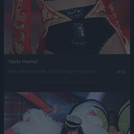
Yasss mama!
Fotó: Randy Brooke / Getty Images Hungary
#16
Jön még kép!