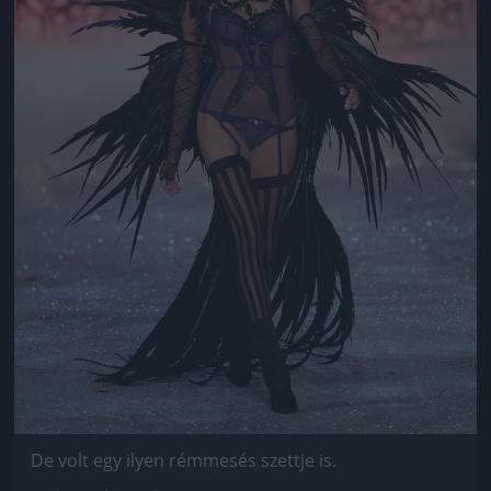
De volt egy ilyen rémmesés szettje is.