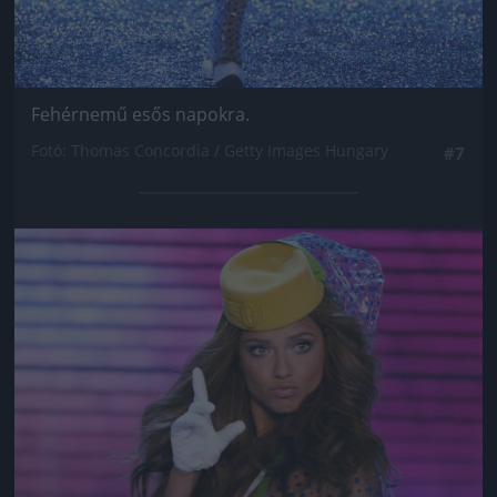
Fehérnemű esős napokra.
Fotó: Thomas Concordia / Getty Images Hungary
#7
Jön még kép!