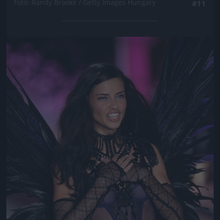
Fotó: Randy Brooke / Getty Images Hungary
#11
Jön még kép!