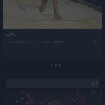
2001.
Fotó: KMazur / Getty Images Hungary
#1
Jön még kép!