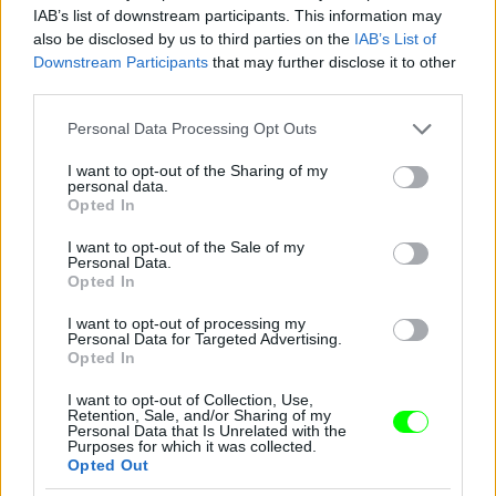
IAB’s list of downstream participants. This information may
also be disclosed by us to third parties on the
IAB’s List of
Downstream Participants
that may further disclose it to other
third parties.
Jön még kép!
Please note that this website/app uses one or more Google
Personal Data Processing Opt Outs
services and may gather and store information including but
not limited to your visit or usage behaviour. You may click to
I want to opt-out of the Sharing of my
personal data.
grant or deny consent to Google and its third-party tags to
Opted In
use your data for below specified purposes in below Google
consent section.
I want to opt-out of the Sale of my
Personal Data.
Opted In
I want to opt-out of processing my
Personal Data for Targeted Advertising.
Opted In
I want to opt-out of Collection, Use,
Retention, Sale, and/or Sharing of my
Personal Data that Is Unrelated with the
Purposes for which it was collected.
Opted Out