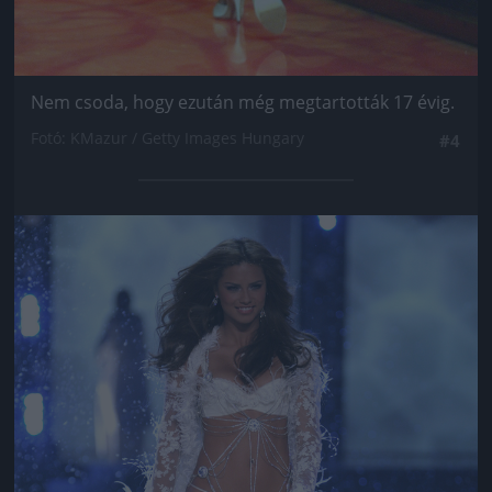
Nem csoda, hogy ezután még megtartották 17 évig.
Fotó: KMazur / Getty Images Hungary
#4
Jön még kép!