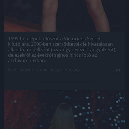
1999-ben lépett először a Victoria\'s Secret
kifutójára, 2000-ben szerződtették le hivatalosan
állandó modellként (azaz úgynevezett angyalként),
de ezekről az évekről sajnos nincs fotó az
archívumunkban.
Fotó: KMazur / Getty Images Hungary
#3
Jön még kép!