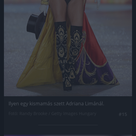
Ilyen egy kismamás szett Adriana Limánál.
Fotó: Randy Brooke / Getty Images Hungary
#15