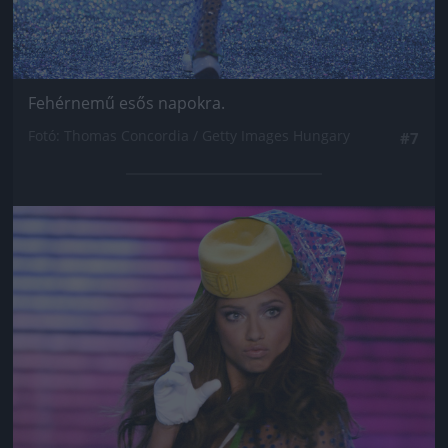
Fehérnemű esős napokra.
Fotó: Thomas Concordia / Getty Images Hungary
#7
Jön még kép!