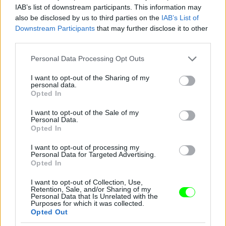
IAB’s list of downstream participants. This information may
also be disclosed by us to third parties on the
IAB’s List of
Downstream Participants
that may further disclose it to other
third parties.
Jön még kép!
Please note that this website/app uses one or more Google
Personal Data Processing Opt Outs
services and may gather and store information including but
not limited to your visit or usage behaviour. You may click to
I want to opt-out of the Sharing of my
personal data.
grant or deny consent to Google and its third-party tags to
Opted In
use your data for below specified purposes in below Google
consent section.
I want to opt-out of the Sale of my
Personal Data.
Opted In
I want to opt-out of processing my
Personal Data for Targeted Advertising.
Opted In
I want to opt-out of Collection, Use,
Retention, Sale, and/or Sharing of my
Personal Data that Is Unrelated with the
Purposes for which it was collected.
Opted Out