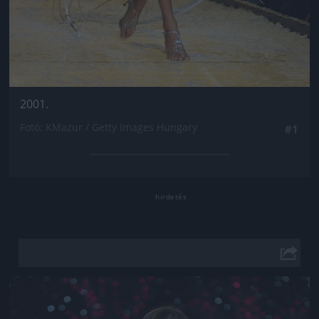
2001.
Fotó: KMazur / Getty Images Hungary
#1
Jön még kép!