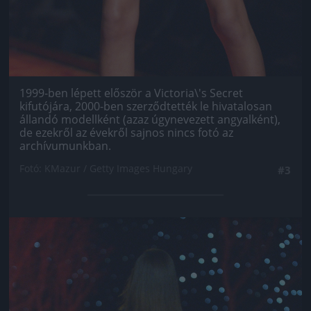
1999-ben lépett először a Victoria\'s Secret
kifutójára, 2000-ben szerződtették le hivatalosan
állandó modellként (azaz úgynevezett angyalként),
de ezekről az évekről sajnos nincs fotó az
archívumunkban.
Fotó: KMazur / Getty Images Hungary
#3
Jön még kép!