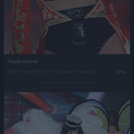
Yasss mama!
Fotó: Randy Brooke / Getty Images Hungary
#16
Jön még kép!