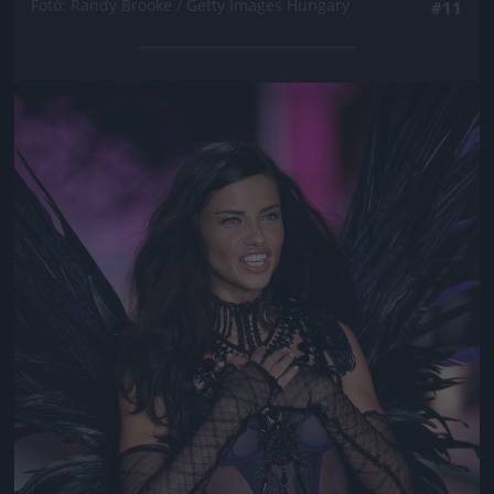
Fotó: Randy Brooke / Getty Images Hungary
#11
Jön még kép!