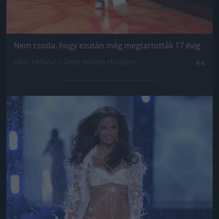
Nem csoda, hogy ezután még megtartották 17 évig.
Fotó: KMazur / Getty Images Hungary
#4
Jön még kép!