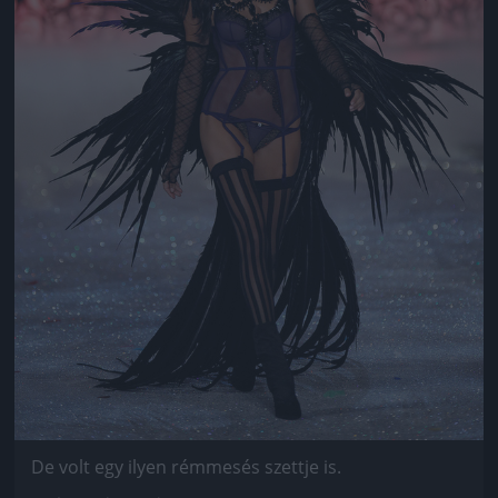
De volt egy ilyen rémmesés szettje is.