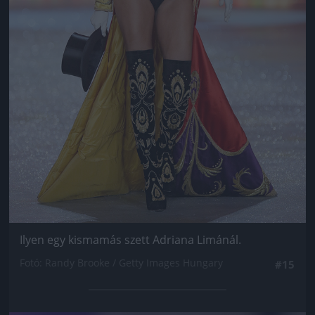
Ilyen egy kismamás szett Adriana Limánál.
Fotó: Randy Brooke / Getty Images Hungary
#15