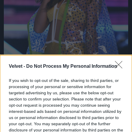
Velvet -
Do Not Process My Personal Information
If you wish to opt-out of the sale, sharing to third parties, or
processing of your personal or sensitive information for
targeted advertising by us, please use the below opt-out
section to confirm your selection. Please note that after your
opt-out request is processed you may continue seeing
interest-based ads based on personal information utilized by
us or personal information disclosed to third parties prior to
Borzasztóan emlékeztet itt Miranda Kerre, nem?
your opt-out. You may separately opt-out of the further
Fotó: Arun Nevader / Getty Images Hungary
#8
disclosure of your personal information by third parties on the