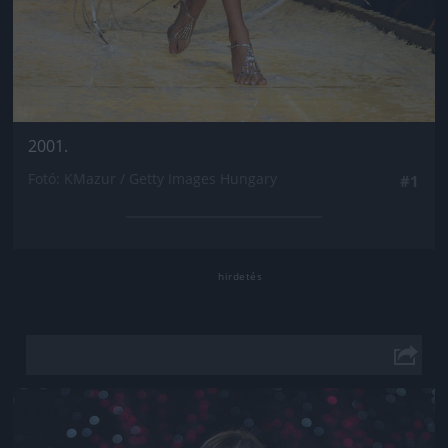
2001.
Fotó: KMazur / Getty Images Hungary
#1
Jön még kép!