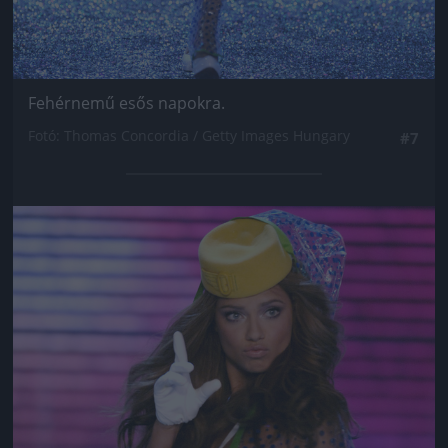
Fehérnemű esős napokra.
Fotó: Thomas Concordia / Getty Images Hungary
#7
Jön még kép!