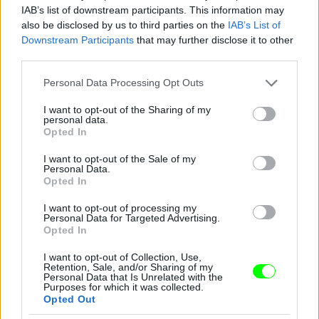
IAB’s list of downstream participants. This information may
also be disclosed by us to third parties on the
IAB’s List of
Downstream Participants
that may further disclose it to other
third parties.
Jön még kép!
Please note that this website/app uses one or more Google
Personal Data Processing Opt Outs
services and may gather and store information including but
not limited to your visit or usage behaviour. You may click to
I want to opt-out of the Sharing of my
personal data.
grant or deny consent to Google and its third-party tags to
Opted In
use your data for below specified purposes in below Google
consent section.
I want to opt-out of the Sale of my
Personal Data.
Opted In
I want to opt-out of processing my
Personal Data for Targeted Advertising.
Opted In
I want to opt-out of Collection, Use,
Retention, Sale, and/or Sharing of my
Personal Data that Is Unrelated with the
Purposes for which it was collected.
Opted Out