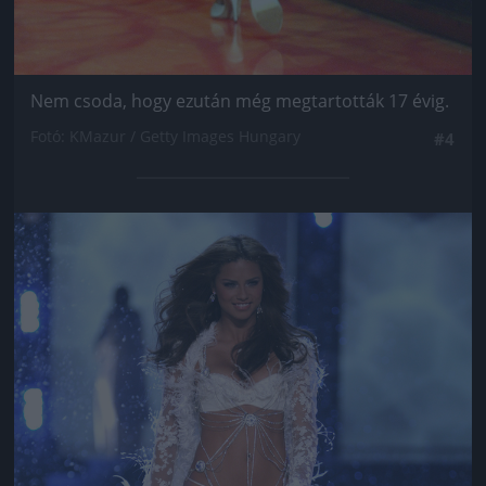
Nem csoda, hogy ezután még megtartották 17 évig.
Fotó: KMazur / Getty Images Hungary
#4
Jön még kép!