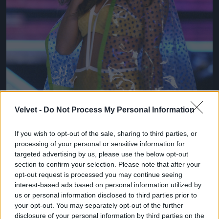
Velvet -
Do Not Process My Personal Information
If you wish to opt-out of the sale, sharing to third parties, or
processing of your personal or sensitive information for
targeted advertising by us, please use the below opt-out
section to confirm your selection. Please note that after your
opt-out request is processed you may continue seeing
interest-based ads based on personal information utilized by
us or personal information disclosed to third parties prior to
Borzasztóan emlékeztet itt Miranda Kerre, nem?
your opt-out. You may separately opt-out of the further
Fotó: Arun Nevader / Getty Images Hungary
#8
disclosure of your personal information by third parties on the