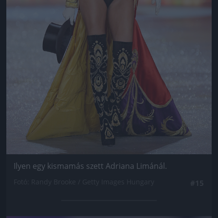
Ilyen egy kismamás szett Adriana Limánál.
Fotó: Randy Brooke / Getty Images Hungary
#15