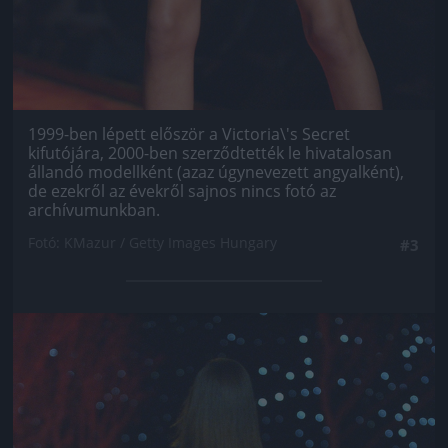
1999-ben lépett először a Victoria\'s Secret
kifutójára, 2000-ben szerződtették le hivatalosan
állandó modellként (azaz úgynevezett angyalként),
de ezekről az évekről sajnos nincs fotó az
archívumunkban.
Fotó: KMazur / Getty Images Hungary
#3
Jön még kép!