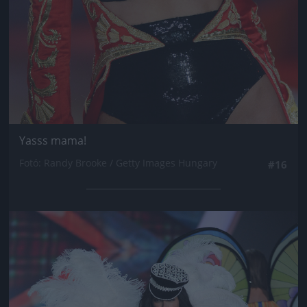
Yasss mama!
Fotó: Randy Brooke / Getty Images Hungary
#16
Jön még kép!