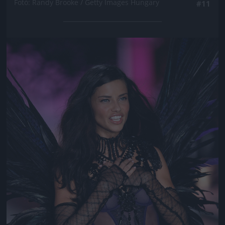
Fotó: Randy Brooke / Getty Images Hungary
#11
Jön még kép!