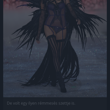
De volt egy ilyen rémmesés szettje is.