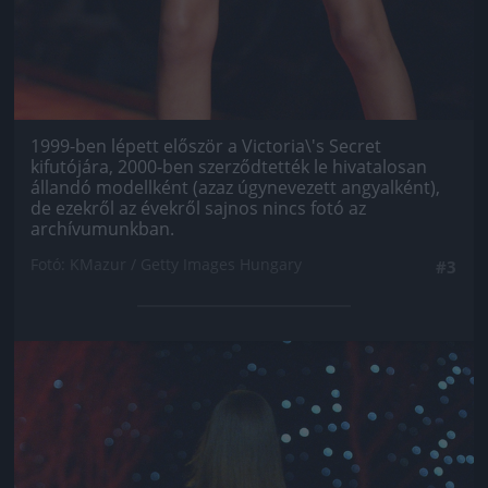
1999-ben lépett először a Victoria\'s Secret
kifutójára, 2000-ben szerződtették le hivatalosan
állandó modellként (azaz úgynevezett angyalként),
de ezekről az évekről sajnos nincs fotó az
archívumunkban.
Fotó: KMazur / Getty Images Hungary
#3
Jön még kép!