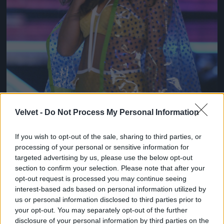
Velvet -
Do Not Process My Personal Information
If you wish to opt-out of the sale, sharing to third parties, or
processing of your personal or sensitive information for
targeted advertising by us, please use the below opt-out
section to confirm your selection. Please note that after your
opt-out request is processed you may continue seeing
interest-based ads based on personal information utilized by
us or personal information disclosed to third parties prior to
Borzasztóan emlékeztet itt Miranda Kerre, nem?
your opt-out. You may separately opt-out of the further
Fotó: Arun Nevader / Getty Images Hungary
#8
disclosure of your personal information by third parties on the