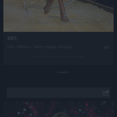
2001.
Fotó: KMazur / Getty Images Hungary
#1
Jön még kép!