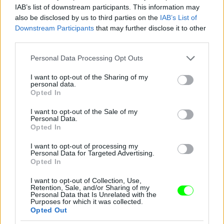
IAB’s list of downstream participants. This information may
also be disclosed by us to third parties on the
IAB’s List of
Downstream Participants
that may further disclose it to other
third parties.
Jön még kép!
Please note that this website/app uses one or more Google
Personal Data Processing Opt Outs
services and may gather and store information including but
not limited to your visit or usage behaviour. You may click to
I want to opt-out of the Sharing of my
personal data.
grant or deny consent to Google and its third-party tags to
Opted In
use your data for below specified purposes in below Google
consent section.
I want to opt-out of the Sale of my
Personal Data.
Opted In
I want to opt-out of processing my
Personal Data for Targeted Advertising.
Opted In
I want to opt-out of Collection, Use,
Retention, Sale, and/or Sharing of my
Personal Data that Is Unrelated with the
Purposes for which it was collected.
Opted Out