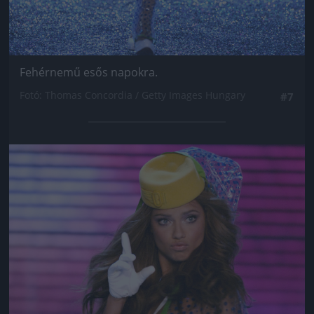
Fehérnemű esős napokra.
Fotó: Thomas Concordia / Getty Images Hungary
#7
Jön még kép!