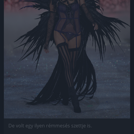
De volt egy ilyen rémmesés szettje is.