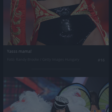
Yasss mama!
Fotó: Randy Brooke / Getty Images Hungary
#16
Jön még kép!