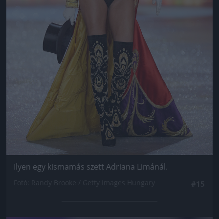
Ilyen egy kismamás szett Adriana Limánál.
Fotó: Randy Brooke / Getty Images Hungary
#15