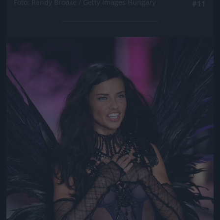
Fotó: Randy Brooke / Getty Images Hungary
#11
Jön még kép!