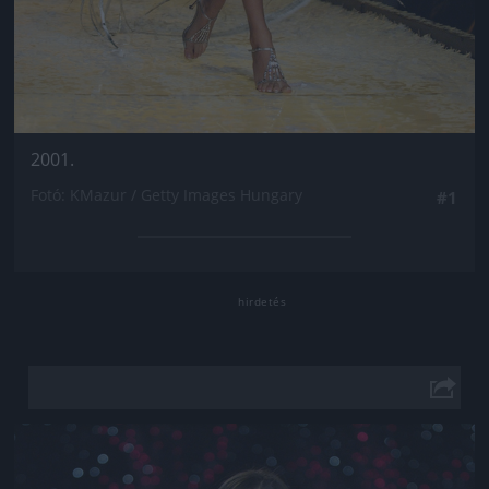
2001.
Fotó: KMazur / Getty Images Hungary
#1
Jön még kép!