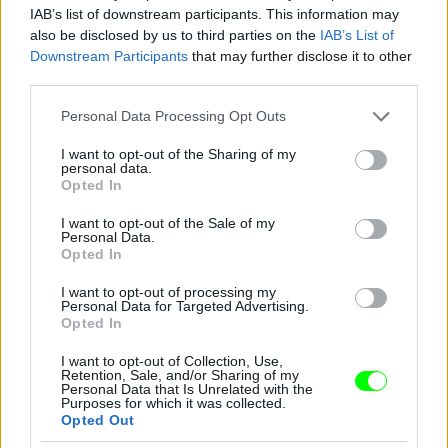
IAB’s list of downstream participants. This information may
also be disclosed by us to third parties on the
IAB’s List of
Downstream Participants
that may further disclose it to other
third parties.
Jön még kép!
Please note that this website/app uses one or more Google
Personal Data Processing Opt Outs
services and may gather and store information including but
not limited to your visit or usage behaviour. You may click to
I want to opt-out of the Sharing of my
personal data.
grant or deny consent to Google and its third-party tags to
Opted In
use your data for below specified purposes in below Google
consent section.
I want to opt-out of the Sale of my
Personal Data.
Opted In
I want to opt-out of processing my
Personal Data for Targeted Advertising.
Opted In
I want to opt-out of Collection, Use,
Retention, Sale, and/or Sharing of my
Personal Data that Is Unrelated with the
Purposes for which it was collected.
Opted Out