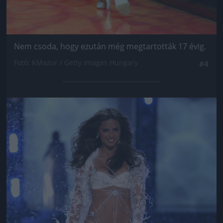
Nem csoda, hogy ezután még megtartották 17 évig.
Fotó: KMazur / Getty Images Hungary
#4
Jön még kép!