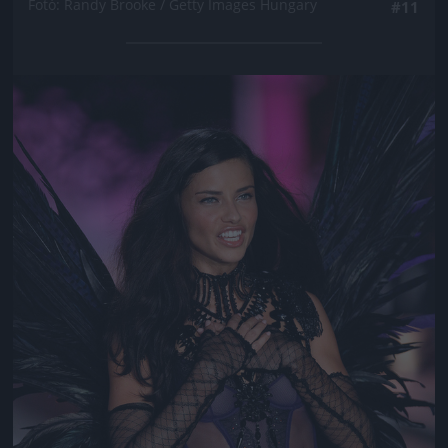
Fotó: Randy Brooke / Getty Images Hungary
#11
Jön még kép!