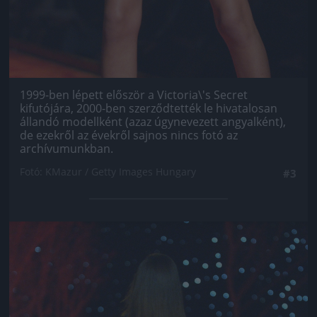
1999-ben lépett először a Victoria\'s Secret
kifutójára, 2000-ben szerződtették le hivatalosan
állandó modellként (azaz úgynevezett angyalként),
de ezekről az évekről sajnos nincs fotó az
archívumunkban.
Fotó: KMazur / Getty Images Hungary
#3
Jön még kép!