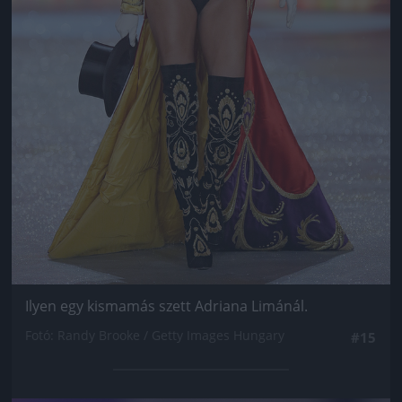
Ilyen egy kismamás szett Adriana Limánál.
Fotó: Randy Brooke / Getty Images Hungary
#15