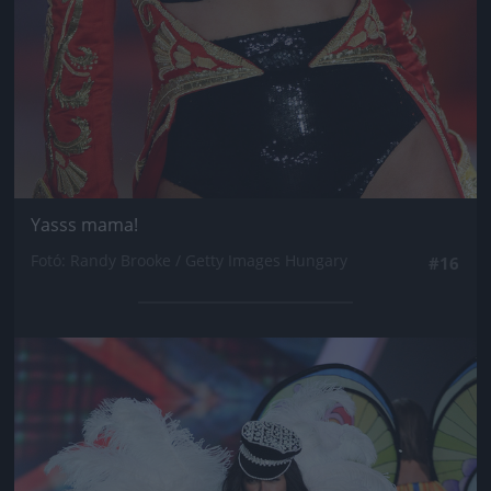
Yasss mama!
Fotó: Randy Brooke / Getty Images Hungary
#16
Jön még kép!