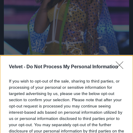
Velvet -
Do Not Process My Personal Information
If you wish to opt-out of the sale, sharing to third parties, or
processing of your personal or sensitive information for
targeted advertising by us, please use the below opt-out
section to confirm your selection. Please note that after your
opt-out request is processed you may continue seeing
interest-based ads based on personal information utilized by
us or personal information disclosed to third parties prior to
Borzasztóan emlékeztet itt Miranda Kerre, nem?
your opt-out. You may separately opt-out of the further
Fotó: Arun Nevader / Getty Images Hungary
#8
disclosure of your personal information by third parties on the