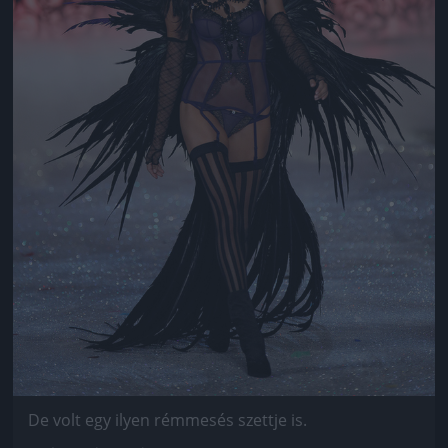
De volt egy ilyen rémmesés szettje is.