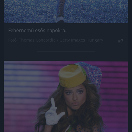
Fehérnemű esős napokra.
Fotó: Thomas Concordia / Getty Images Hungary
#7
Jön még kép!