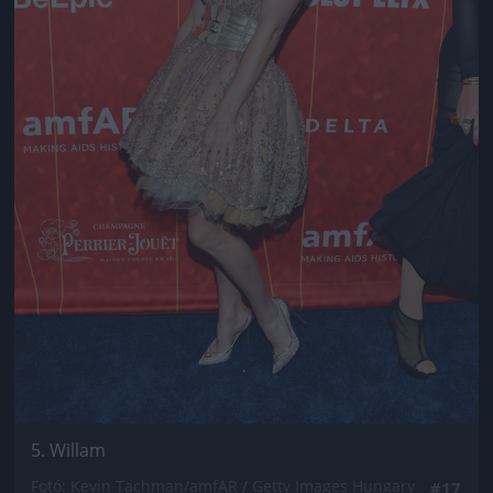
5. Willam
Fotó: Kevin Tachman/amfAR / Getty Images Hungary
#17