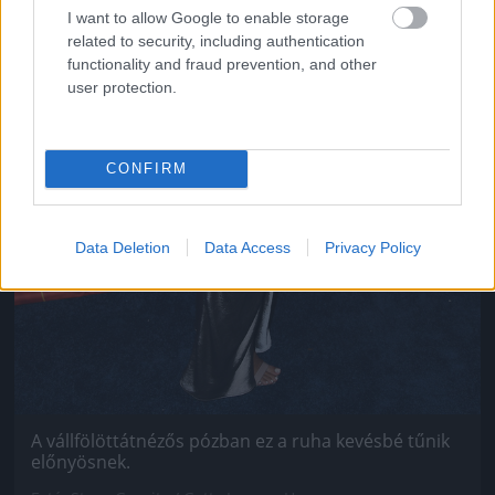
I want to allow Google to enable storage
related to security, including authentication
functionality and fraud prevention, and other
user protection.
CONFIRM
Data Deletion
Data Access
Privacy Policy
A vállfölöttátnézős pózban ez a ruha kevésbé tűnik
előnyösnek.