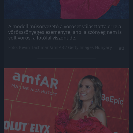
A modell-műsorvezető a vöröset választotta erre a
vörösszőnyeges eseményre, ahol a szőnyeg nem is
volt vörös, a fotófal viszont de.
Fotó: Kevin Tachman/amfAR / Getty Images Hungary
#2
Jön még kép!