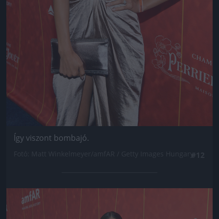
Így viszont bombajó.
Fotó: Matt Winkelmeyer/amfAR / Getty Images Hungary
#12
Jön még kép!