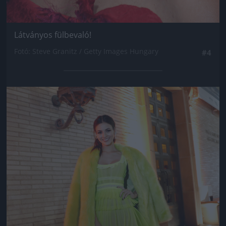
Látványos fülbevaló!
Fotó: Steve Granitz / Getty Images Hungary
#4
Jön még kép!