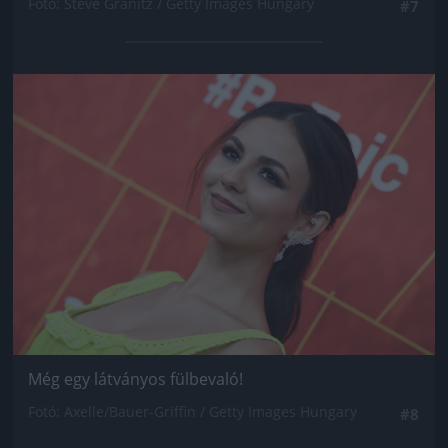
Fotó: Steve Granitz / Getty Images Hungary
#7
Jön még kép!
Még egy látványos fülbevaló!
Fotó: Axelle/Bauer-Griffin / Getty Images Hungary
#8