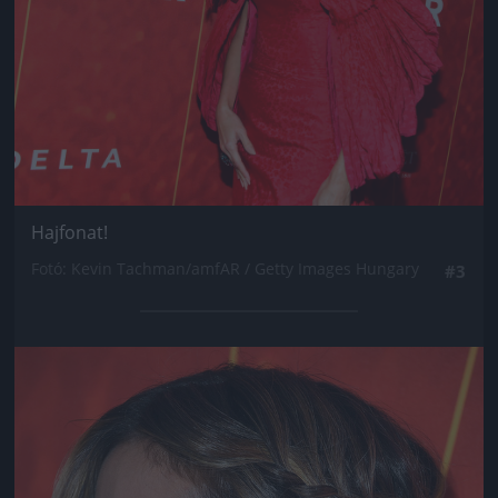
Hajfonat!
Fotó: Kevin Tachman/amfAR / Getty Images Hungary
#3
Jön még kép!