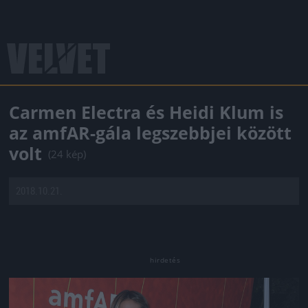
Carmen Electra és Heidi Klum is
az amfAR-gála legszebbjei között
volt
(24 kép)
2018.10.21.
Jön még kép!