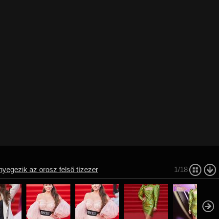
yegezik az orosz felső tízezer
1/18