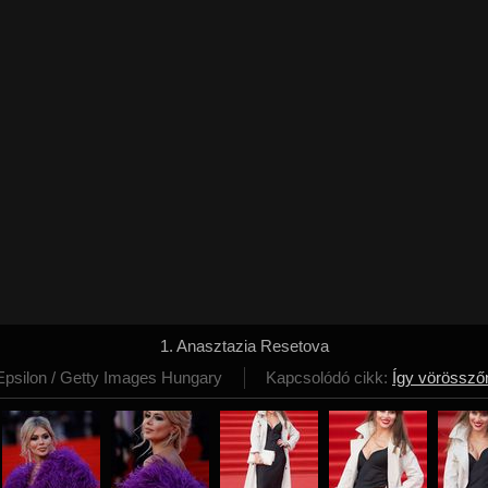
1. Anasztazia Resetova
Epsilon / Getty Images Hungary
Kapcsolódó cikk:
Így vörösszőn