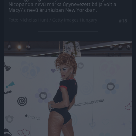
Nicopanda nevű márka úgynevezett bálja volt a
Macy\'s nevű áruházban New Yorkban.
Fotó: Nicholas Hunt / Getty Images Hungary
#18
Jön még kép!