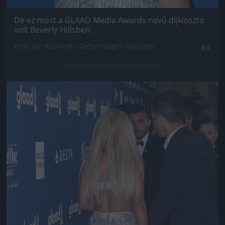
De ez most a GLAAD Media Awards nevű díjkiosztó
volt Beverly Hillsben.
Fotó: Jon Kopaloff / Getty Images Hungary
#3
Jön még kép!