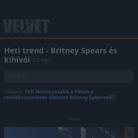
Heti trend - Britney Spears és
kihívói
(22 kép)
2018.04.13.
Cikkünk:
Volt látványosabb a héten a
revütáncosnőnek öltözött Britney Spearsnél?
Jön még kép!