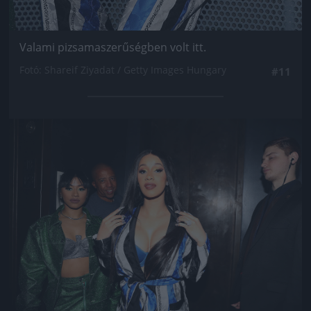
Valami pizsamaszerűségben volt itt.
Fotó: Shareif Ziyadat / Getty Images Hungary
#11
Jön még kép!