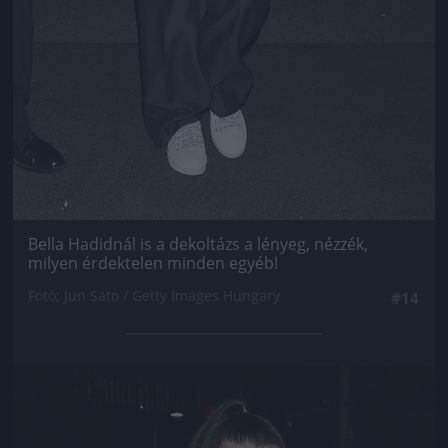
Bella Hadidnál is a dekoltázs a lényeg, nézzék,
milyen érdektelen minden egyéb!
Fotó: Jun Sato / Getty Images Hungary
#14
Jön még kép!