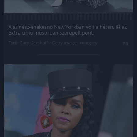
A színész-énekesnő New Yorkban volt a héten, itt az
Extra című műsorban szerepelt pont.
Fotó: Gary Gershoff / Getty Images Hungary
#6
Jön még kép!