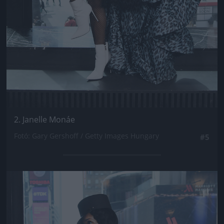
2. Janelle Monáe
Fotó: Gary Gershoff / Getty Images Hungary
#5
Jön még kép!