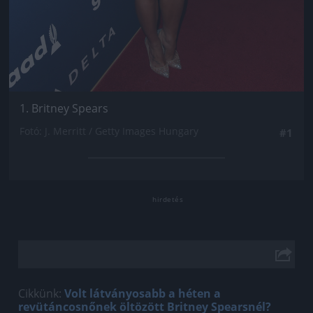
1. Britney Spears
Fotó: J. Merritt / Getty Images Hungary
#1
Cikkünk:
Volt látványosabb a héten a
revütáncosnőnek öltözött Britney Spearsnél?