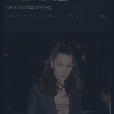
De a dekoltázs a lényeg.
Fotó: Shareif Ziyadat / Getty Images Hungary
#12
Jön még kép!