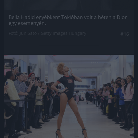
Bella Hadid egyébként Tokióban volt a héten a Dior
egy eseményén.
Fotó: Jun Sato / Getty Images Hungary
#16
Jön még kép!