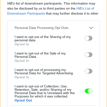
Jön még kép!
IAB’s list of downstream participants. This information may
also be disclosed by us to third parties on the
IAB’s List of
Downstream Participants
that may further disclose it to other
third parties.
Please note that this website/app uses one or more Google
Personal Data Processing Opt Outs
services and may gather and store information including but
not limited to your visit or usage behaviour. You may click to
I want to opt-out of the Sharing of my
personal data.
grant or deny consent to Google and its third-party tags to
Opted In
use your data for below specified purposes in below Google
consent section.
I want to opt-out of the Sale of my
Personal Data.
Opted In
I want to opt-out of processing my
Personal Data for Targeted Advertising.
Opted In
I want to opt-out of Collection, Use,
Retention, Sale, and/or Sharing of my
Personal Data that Is Unrelated with the
Purposes for which it was collected.
Opted Out