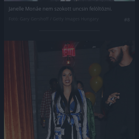
Janelle Monáe nem szokott uncsin felöltözni.
Fotó: Gary Gershoff / Getty Images Hungary
#8
Jön még kép!