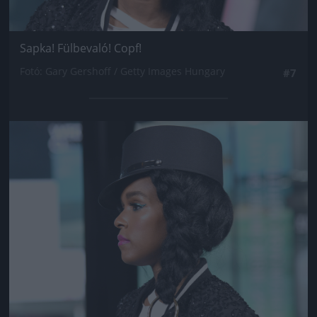
Sapka! Fülbevaló! Copf!
Fotó: Gary Gershoff / Getty Images Hungary
#7
Jön még kép!