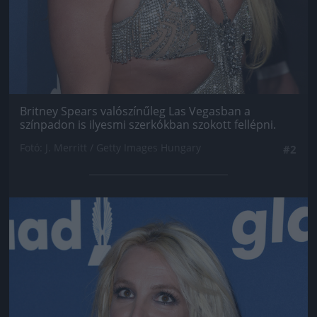
Britney Spears valószínűleg Las Vegasban a
színpadon is ilyesmi szerkókban szokott fellépni.
Fotó: J. Merritt / Getty Images Hungary
#2
Jön még kép!