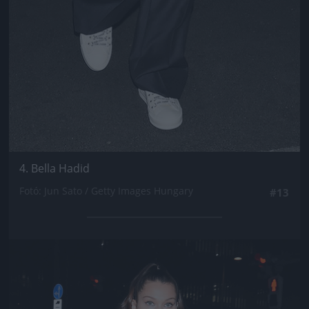
4. Bella Hadid
Fotó: Jun Sato / Getty Images Hungary
#13
Jön még kép!