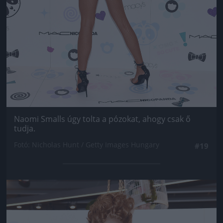
Naomi Smalls úgy tolta a pózokat, ahogy csak ő
tudja.
Fotó: Nicholas Hunt / Getty Images Hungary
#19
Jön még kép!