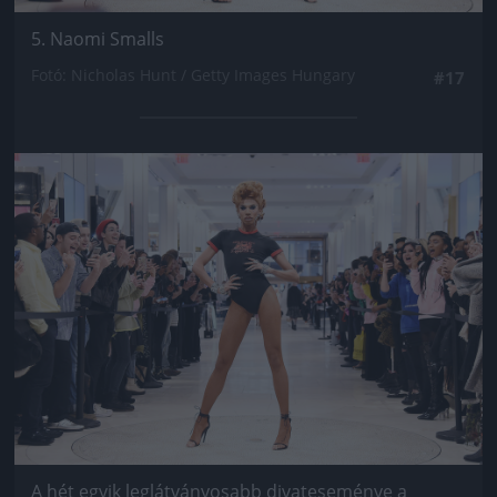
5. Naomi Smalls
Fotó: Nicholas Hunt / Getty Images Hungary
#17
Jön még kép!
A hét egyik leglátványosabb divateseménye a