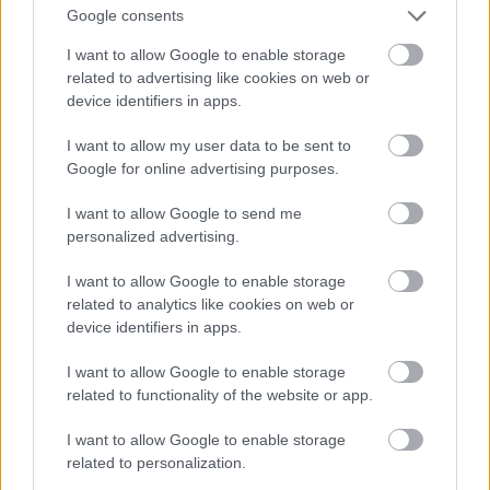
Google consents
I want to allow Google to enable storage
related to advertising like cookies on web or
device identifiers in apps.
I want to allow my user data to be sent to
Google for online advertising purposes.
Ez is New York, de ezt a partit azért rendezte Cardi
I want to allow Google to send me
B, mert debütáló nagylemeze egy hét alatt
personalized advertising.
aranylemez lett.
I want to allow Google to enable storage
Fotó: Johnny Nunez / Getty Images Hungary
#10
related to analytics like cookies on web or
device identifiers in apps.
I want to allow Google to enable storage
Jön még kép!
related to functionality of the website or app.
I want to allow Google to enable storage
related to personalization.