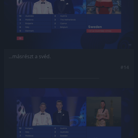
...másrészt a svéd.
#14
Jön még kép!