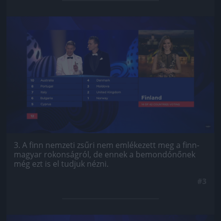
Jön még kép!
3. A finn nemzeti zsűri nem emlékezett meg a finn-
magyar rokonságról, de ennek a bemondónőnek
még ezt is el tudjuk nézni.
#3