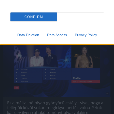
Ez a fehérorosz nő így is csinos. Hát még ha nem
középen választaná el a haját, mennyivel még
jobban nézhetne ki valószínűleg!
CONFIRM
#9
Data Deletion
Data Access
Privacy Policy
Jön még kép!
Ez a máltai nő olyan gyönyörű estélyit visel, hogy a
fellépők közül sokan megirigyelhették volna. Szinte
kár egy ilyen ruhakölteményt olyasvalakire