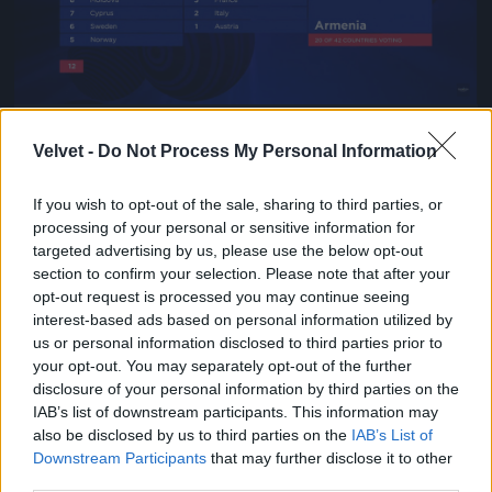
6. Az örmény bemondónő eléggé rímelt a franciára,
pedig felettébb valószínűtlen, hogy összebeszéltek
Velvet -
Do Not Process My Personal Information
volna.
If you wish to opt-out of the sale, sharing to third parties, or
#6
processing of your personal or sensitive information for
targeted advertising by us, please use the below opt-out
section to confirm your selection. Please note that after your
opt-out request is processed you may continue seeing
Jön még kép!
interest-based ads based on personal information utilized by
us or personal information disclosed to third parties prior to
your opt-out. You may separately opt-out of the further
disclosure of your personal information by third parties on the
IAB’s list of downstream participants. This information may
also be disclosed by us to third parties on the
IAB’s List of
Downstream Participants
that may further disclose it to other
third parties.