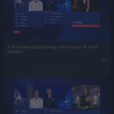
5. Franciaországból pedig valami bizarr és frivol
érkezett.
#5
Jön még kép!