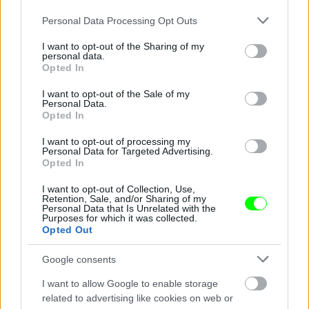
Please note that this website/app uses one or more Google
Personal Data Processing Opt Outs
services and may gather and store information including but
not limited to your visit or usage behaviour. You may click to
I want to opt-out of the Sharing of my
Innentől kezdve azokat mutatjuk, akiket a legjobb
personal data.
grant or deny consent to Google and its third-party tags to
hat közé ugyan nem vettünk be, de azért ne
Opted In
maradjanak ki. Főleg ne hiányozzon a horvát
use your data for below specified purposes in below Google
műsorvezetőnő, akinek az egyik válláról lecsúszott a
consent section.
I want to opt-out of the Sale of my
ruha, de nem baj, az övék volt az egyetlen nemzeti
Personal Data.
zsűri, akiktől 12 pontot kaptunk.
Opted In
#7
I want to opt-out of processing my
Personal Data for Targeted Advertising.
Opted In
I want to opt-out of Collection, Use,
Retention, Sale, and/or Sharing of my
Jön még kép!
Personal Data that Is Unrelated with the
Purposes for which it was collected.
Opted Out
Google consents
I want to allow Google to enable storage
related to advertising like cookies on web or