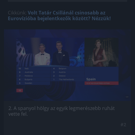
Cikkünk:
Volt Tatár Csillánál csinosabb az
Eurovízióba bejelentkezők között? Nézzük!
Jön még kép!
2. A spanyol hölgy az egyik legmerészebb ruhát
vette fel.
#2