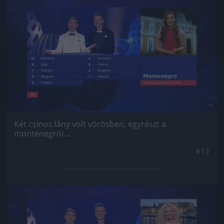
Jön még kép!
Két csinos lány volt vörösben, egyrészt a
montenegrói...
#13
Jön még kép!