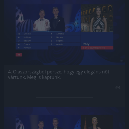
Jön még kép!
4. Olaszországból persze, hogy egy elegáns nőt
vártunk. Meg is kaptunk.
#4
Jön még kép!