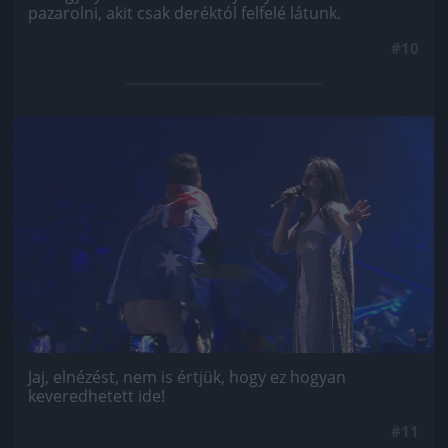
pazarolni, akit csak deréktól felfelé látunk.
#10
Jön még kép!
Jaj, elnézést, nem is értjük, hogy ez hogyan
keveredhetett ide!
#11