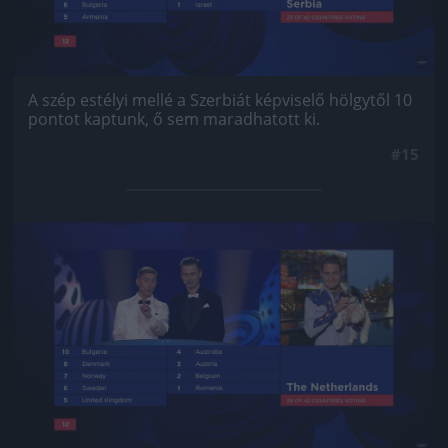
A szép estélyi mellé a Szerbiát képviselő hölgytől 10
pontot kaptunk, ő sem maradhatott ki.
#15
Jön még kép!