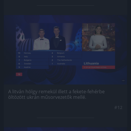
Jön még kép!
A litván hölgy remekül illett a fekete-fehérbe
öltözött ukrán műsorvezetők mellé.
#12