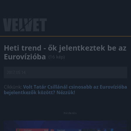
Heti trend - ők jelentkeztek be az
Eurovízióba
(16 kép)
2017.05.14.
Cikkünk:
Volt Tatár Csillánál csinosabb az Eurovízióba
bejelentkezők között? Nézzük!
Jön még kép!