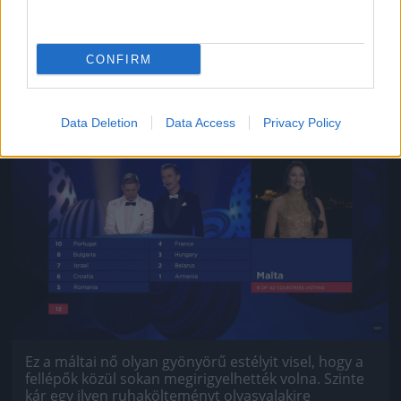
Ez a fehérorosz nő így is csinos. Hát még ha nem
középen választaná el a haját, mennyivel még
jobban nézhetne ki valószínűleg!
CONFIRM
#9
Data Deletion
Data Access
Privacy Policy
Jön még kép!
Ez a máltai nő olyan gyönyörű estélyit visel, hogy a
fellépők közül sokan megirigyelhették volna. Szinte
kár egy ilyen ruhakölteményt olyasvalakire