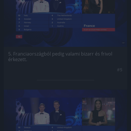
5. Franciaországból pedig valami bizarr és frivol
érkezett.
#5
Jön még kép!