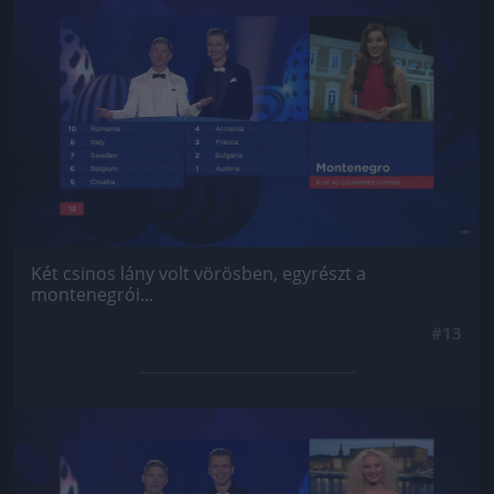
Jön még kép!
Két csinos lány volt vörösben, egyrészt a
montenegrói...
#13
Jön még kép!