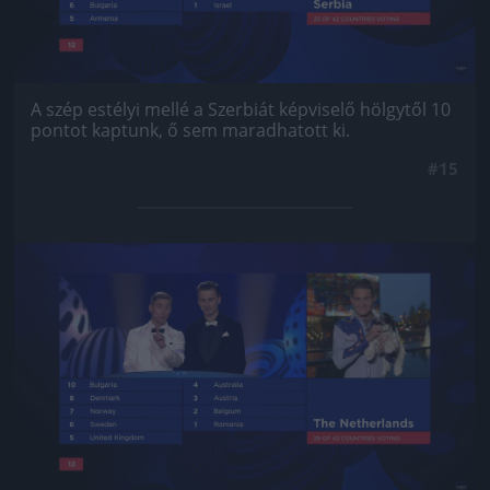
A szép estélyi mellé a Szerbiát képviselő hölgytől 10
pontot kaptunk, ő sem maradhatott ki.
#15
Jön még kép!