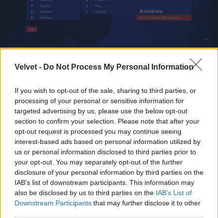
6. Az örmény bemondónő eléggé rímelt a franciára,
pedig felettébb valószínűtlen, hogy összebeszéltek
Velvet -
Do Not Process My Personal Information
volna.
If you wish to opt-out of the sale, sharing to third parties, or
#6
processing of your personal or sensitive information for
targeted advertising by us, please use the below opt-out
section to confirm your selection. Please note that after your
opt-out request is processed you may continue seeing
Jön még kép!
interest-based ads based on personal information utilized by
us or personal information disclosed to third parties prior to
your opt-out. You may separately opt-out of the further
disclosure of your personal information by third parties on the
IAB’s list of downstream participants. This information may
also be disclosed by us to third parties on the
IAB’s List of
Downstream Participants
that may further disclose it to other
third parties.