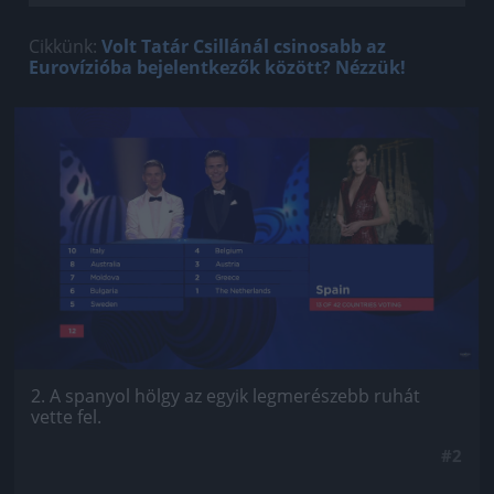
Cikkünk:
Volt Tatár Csillánál csinosabb az
Eurovízióba bejelentkezők között? Nézzük!
Jön még kép!
2. A spanyol hölgy az egyik legmerészebb ruhát
vette fel.
#2