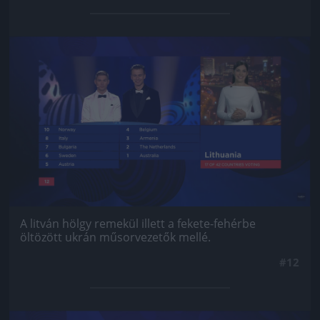
Jön még kép!
A litván hölgy remekül illett a fekete-fehérbe
öltözött ukrán műsorvezetők mellé.
#12