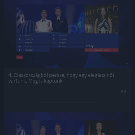
Jön még kép!
4. Olaszországból persze, hogy egy elegáns nőt
vártunk. Meg is kaptunk.
#4
Jön még kép!