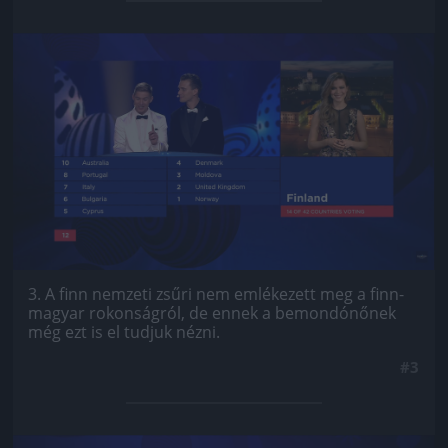
Jön még kép!
3. A finn nemzeti zsűri nem emlékezett meg a finn-
magyar rokonságról, de ennek a bemondónőnek
még ezt is el tudjuk nézni.
#3