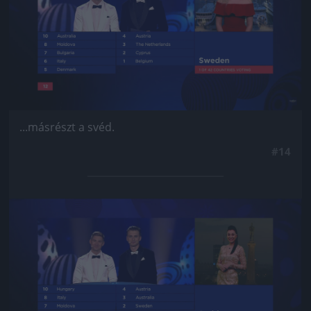
...másrészt a svéd.
#14
Jön még kép!