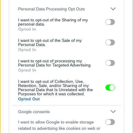
Please note that this website/app uses one or more Google
Personal Data Processing Opt Outs
services and may gather and store information including but
not limited to your visit or usage behaviour. You may click to
I want to opt-out of the Sharing of my
Innentől kezdve azokat mutatjuk, akiket a legjobb
personal data.
grant or deny consent to Google and its third-party tags to
hat közé ugyan nem vettünk be, de azért ne
Opted In
maradjanak ki. Főleg ne hiányozzon a horvát
use your data for below specified purposes in below Google
műsorvezetőnő, akinek az egyik válláról lecsúszott a
consent section.
I want to opt-out of the Sale of my
ruha, de nem baj, az övék volt az egyetlen nemzeti
Personal Data.
zsűri, akiktől 12 pontot kaptunk.
Opted In
#7
I want to opt-out of processing my
Personal Data for Targeted Advertising.
Opted In
I want to opt-out of Collection, Use,
Retention, Sale, and/or Sharing of my
Jön még kép!
Personal Data that Is Unrelated with the
Purposes for which it was collected.
Opted Out
Google consents
I want to allow Google to enable storage
related to advertising like cookies on web or