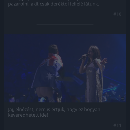
pazarolni, akit csak deréktól felfelé látunk.
#10
Jön még kép!
Jaj, elnézést, nem is értjük, hogy ez hogyan
keveredhetett ide!
#11