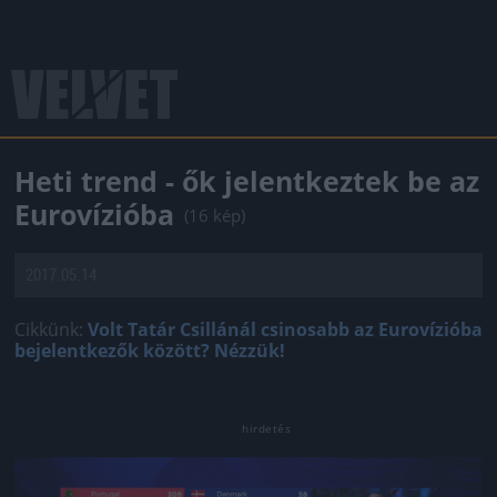
Heti trend - ők jelentkeztek be az
Eurovízióba
(16 kép)
2017.05.14.
Cikkünk:
Volt Tatár Csillánál csinosabb az Eurovízióba
bejelentkezők között? Nézzük!
Jön még kép!