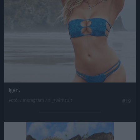
Igen.
Fotó: / Instagram / si_swimsuit
#19
Jön még kép!