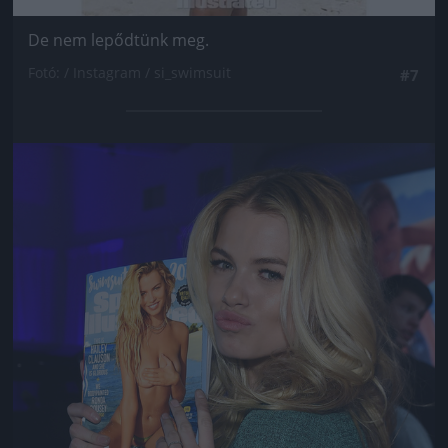
De nem lepődtünk meg.
Fotó: / Instagram / si_swimsuit
#7
Jön még kép!