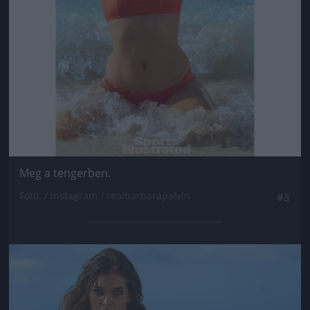
Meg a tengerben.
Fotó: / instagram / realbarbarapalvin
#3
Jön még kép!