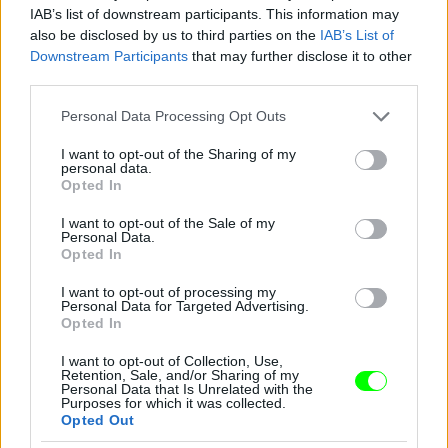
IAB’s list of downstream participants. This information may
also be disclosed by us to third parties on the
IAB’s List of
Downstream Participants
that may further disclose it to other
third parties.
Please note that this website/app uses one or more Google
Personal Data Processing Opt Outs
services and may gather and store information including but
not limited to your visit or usage behaviour. You may click to
I want to opt-out of the Sharing of my
personal data.
grant or deny consent to Google and its third-party tags to
Opted In
use your data for below specified purposes in below Google
consent section.
I want to opt-out of the Sale of my
Personal Data.
Opted In
I want to opt-out of processing my
Personal Data for Targeted Advertising.
Opted In
I want to opt-out of Collection, Use,
Retention, Sale, and/or Sharing of my
Personal Data that Is Unrelated with the
Purposes for which it was collected.
Ashley Graham nagyon csinos volt az SI New York-i
Opted Out
buliján.