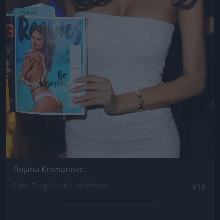
Bojana Krsmanovic.
Fotó: Zelig Shaul / Northfoto
#16