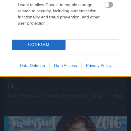
I want to allow Google to enable storage
related to security, including authentication
functionality and fraud prevention, and other
user protection.
CONFIRM
Data Deletion
Data Access
Privacy Policy
!!!!
Fotó: Dimitrios Kambouris / Getty Images Hungary
#11
Jön még kép!