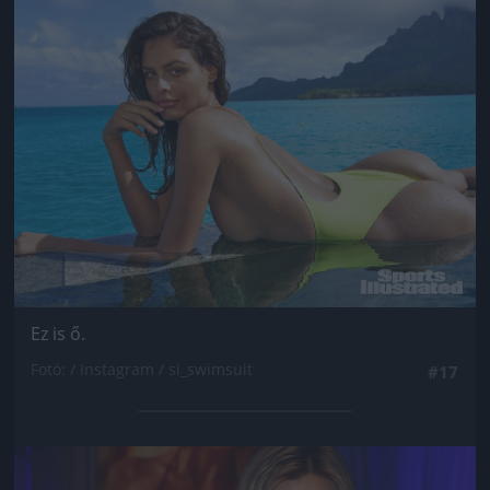
Jön még kép!
Ez is ő.
Fotó: / Instagram / si_swimsuit
#17
Jön még kép!