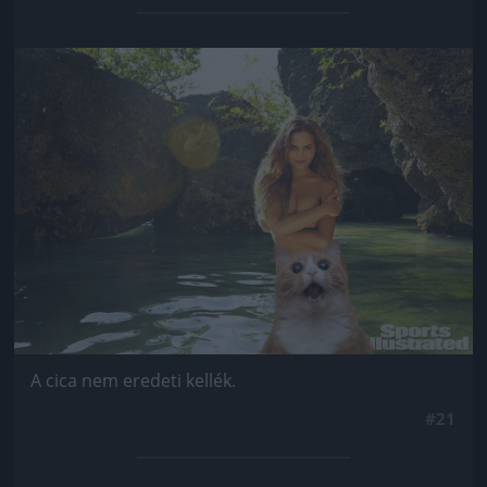
Jön még kép!
A cica nem eredeti kellék.
#21