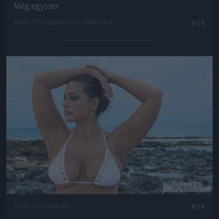
Még egyszer.
Fotó: / Instagram / si_swimsuit
#13
Jön még kép!
Fotó: / instagram
#14