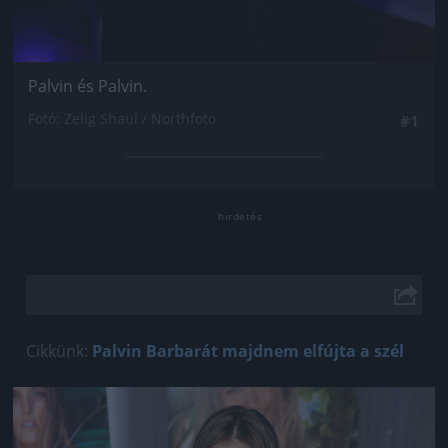
Palvin és Palvin.
Fotó: Zelig Shaul / Northfoto
#1
Cikkünk:
Palvin Barbarát majdnem elfújta a szél
Jön még kép!