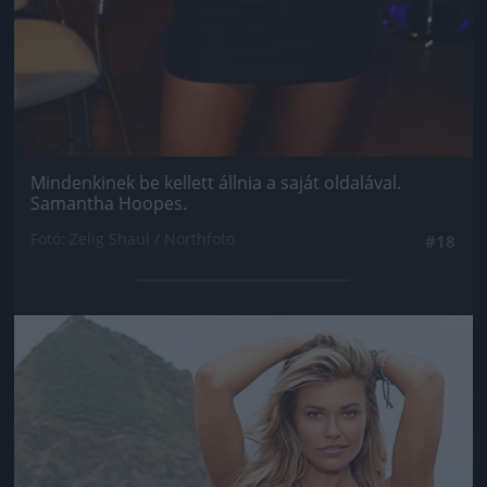
Mindenkinek be kellett állnia a saját oldalával.
Samantha Hoopes.
Fotó: Zelig Shaul / Northfoto
#18
Jön még kép!