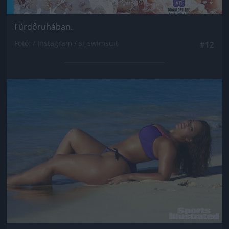
Fürdőruhában.
Fotó: / Instagram / si_swimsuit
#12
Jön még kép!