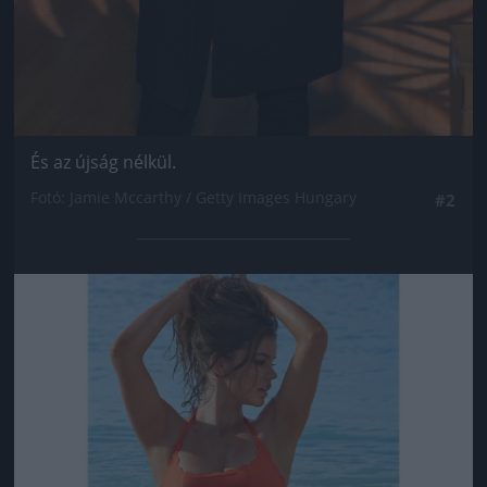
És az újság nélkül.
Fotó: Jamie Mccarthy / Getty Images Hungary
#2
Jön még kép!