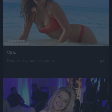
Újra.
Fotó: / Instagram / si_swimsuit
#4
Jön még kép!