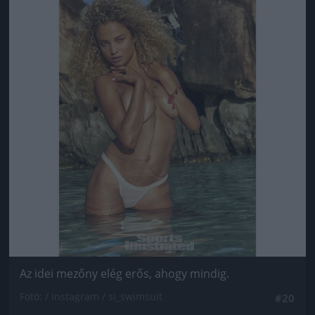
Az idei mezőny elég erős, ahogy mindig.
Fotó: / Instagram / si_swimsuit
#20