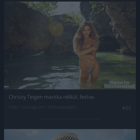
Jön még kép!
Chrissy Teigen macska nélkül, festve.
Fotó: / instagram / chrissyteigen
#22
Jön még kép!