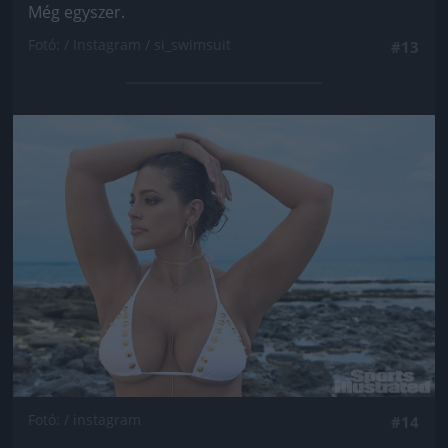
Még egyszer.
Fotó: / Instagram / si_swimsuit
#13
Jön még kép!
Fotó: / instagram
#14