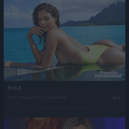
Jön még kép!
Ez is ő.
Fotó: / Instagram / si_swimsuit
#17
Jön még kép!