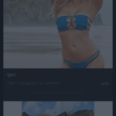
Igen.
Fotó: / Instagram / si_swimsuit
#19
Jön még kép!