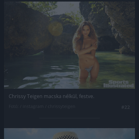
Jön még kép!
Chrissy Teigen macska nélkül, festve.
Fotó: / instagram / chrissyteigen
#22
Jön még kép!