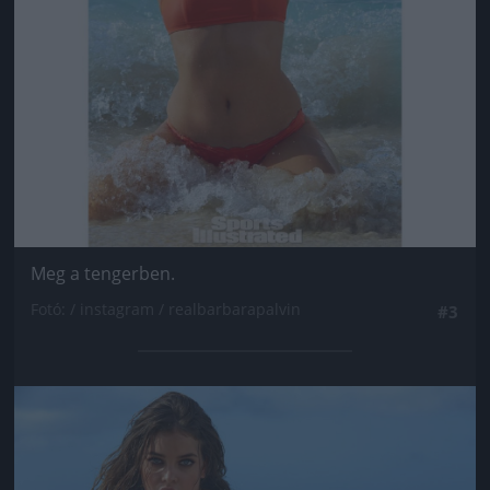
Meg a tengerben.
Fotó: / instagram / realbarbarapalvin
#3
Jön még kép!