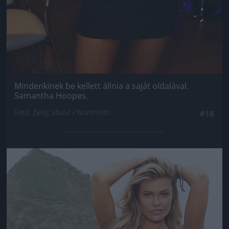
Mindenkinek be kellett állnia a saját oldalával.
Samantha Hoopes.
Fotó: Zelig Shaul / Northfoto
#18
Jön még kép!