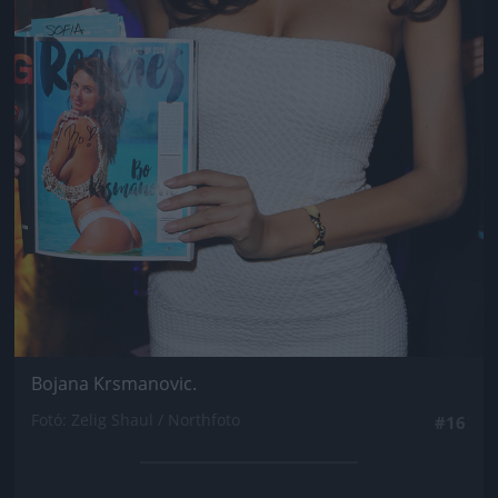
Bojana Krsmanovic.
Fotó: Zelig Shaul / Northfoto
#16