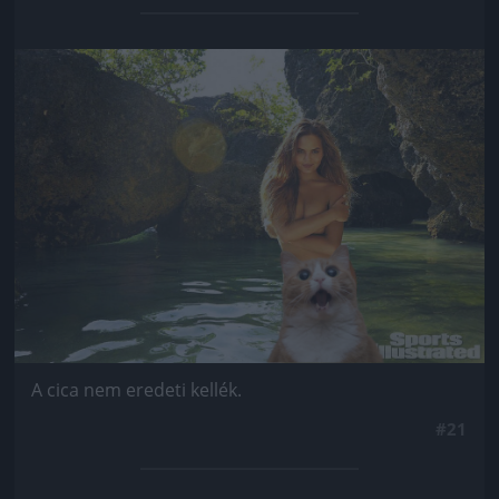
Jön még kép!
A cica nem eredeti kellék.
#21