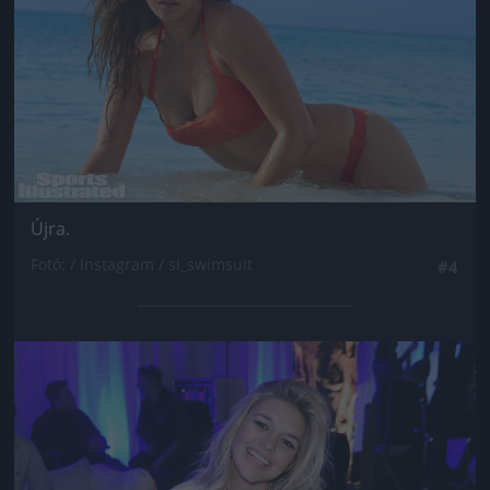
Újra.
Fotó: / Instagram / si_swimsuit
#4
Jön még kép!