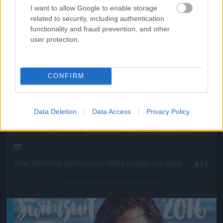
I want to allow Google to enable storage
related to security, including authentication
functionality and fraud prevention, and other
user protection.
CONFIRM
Data Deletion
Data Access
Privacy Policy
!!!!
Fotó: Dimitrios Kambouris / Getty Images Hungary
#11
Jön még kép!