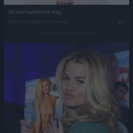
De nem lepődtünk meg.
Fotó: / Instagram / si_swimsuit
#7
Jön még kép!