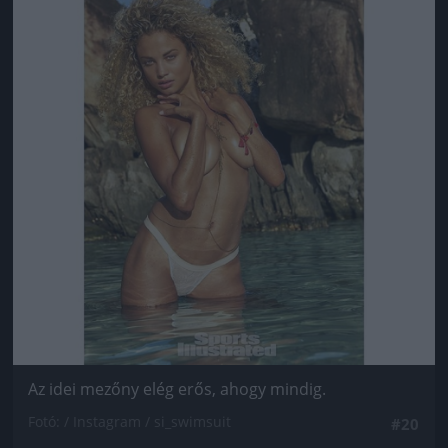
Az idei mezőny elég erős, ahogy mindig.
Fotó: / Instagram / si_swimsuit
#20