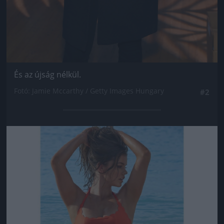
És az újság nélkül.
Fotó: Jamie Mccarthy / Getty Images Hungary
#2
Jön még kép!