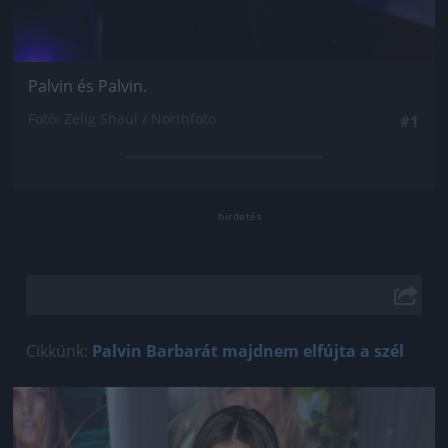
Palvin és Palvin.
Fotó: Zelig Shaul / Northfoto
#1
Cikkünk:
Palvin Barbarát majdnem elfújta a szél
Jön még kép!