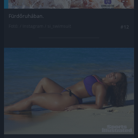
Fürdőruhában.
Fotó: / Instagram / si_swimsuit
#12
Jön még kép!