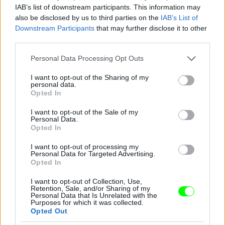
IAB’s list of downstream participants. This information may
also be disclosed by us to third parties on the
IAB’s List of
Downstream Participants
that may further disclose it to other
third parties.
Please note that this website/app uses one or more Google
Personal Data Processing Opt Outs
services and may gather and store information including but
not limited to your visit or usage behaviour. You may click to
I want to opt-out of the Sharing of my
personal data.
grant or deny consent to Google and its third-party tags to
Opted In
use your data for below specified purposes in below Google
consent section.
I want to opt-out of the Sale of my
Personal Data.
Opted In
I want to opt-out of processing my
Personal Data for Targeted Advertising.
Opted In
I want to opt-out of Collection, Use,
Retention, Sale, and/or Sharing of my
Personal Data that Is Unrelated with the
Purposes for which it was collected.
Ashley Graham nagyon csinos volt az SI New York-i
Opted Out
buliján.