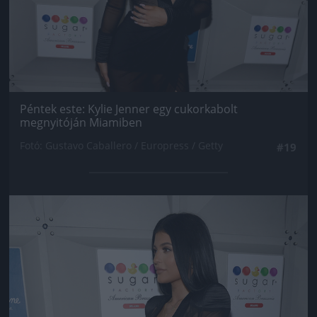
Péntek este: Kylie Jenner egy cukorkabolt
megnyitóján Miamiben
Fotó: Gustavo Caballero / Europress / Getty
#19
Jön még kép!