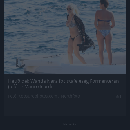
Hétfő dél: Wanda Nara focistafeleség Formenterán
(a férje Mauro Icardi)
Fotó: Xposurephotos.com / Northfoto
#1