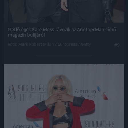
Hétfő éjjel: Kate Moss távozik az AnotherMan című
magazin bulijáról
Fotó: Mark Robert Milan / Europress / Getty
#9
Jön még kép!