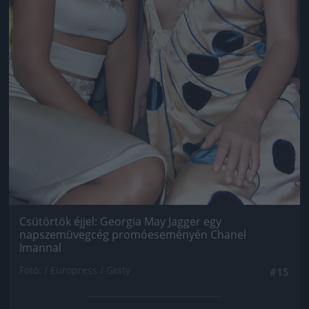
Csütörtök éjjel: Georgia May Jagger egy
napszemüvegcég promóeseményén Chanel
Imannal
Fotó: / Europress / Getty
#15