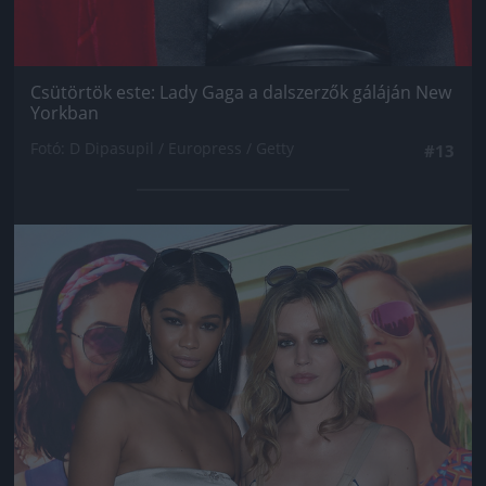
Csütörtök este: Lady Gaga a dalszerzők gáláján New
Yorkban
Fotó: D Dipasupil / Europress / Getty
#13
Jön még kép!