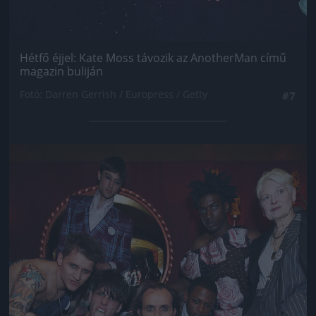
Hétfő éjjel: Kate Moss távozik az AnotherMan című
magazin buliján
Fotó: Darren Gerrish / Europress / Getty
#7
Jön még kép!