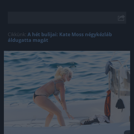
Cikkünk:
A hét bulijai: Kate Moss négykézláb
áldugatta magát
Jön még kép!