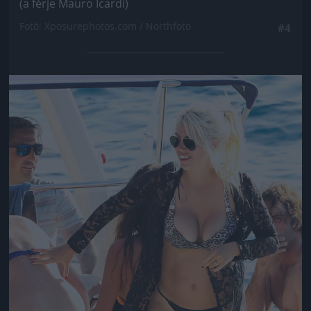
(a férje Mauro Icardi)
Fotó: Xposurephotos.com / Northfoto
#4
Jön még kép!