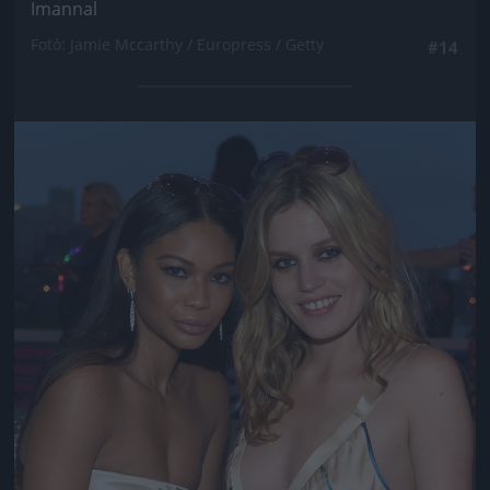
Imannal
Fotó: Jamie Mccarthy / Europress / Getty
#14
Jön még kép!