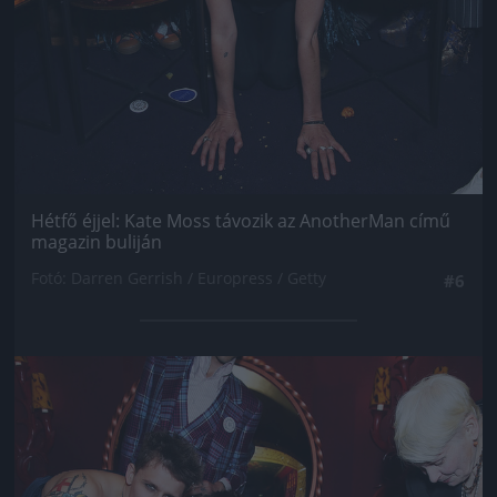
Hétfő éjjel: Kate Moss távozik az AnotherMan című
magazin buliján
Fotó: Darren Gerrish / Europress / Getty
#6
Jön még kép!