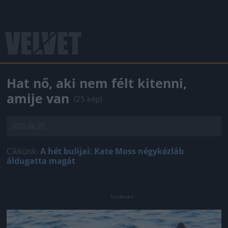
Hat nő, aki nem félt kitenni,
amije van
(25 kép)
2015.06.20.
Cikkünk:
A hét bulijai: Kate Moss négykézláb
áldugatta magát
Jön még kép!