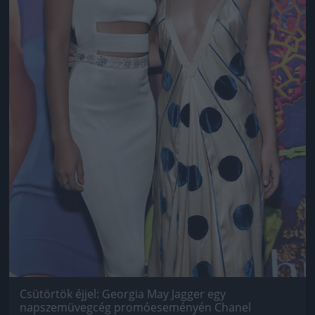
Csütörtök éjjel: Georgia May Jagger egy
napszemüvegcég promóeseményén Chanel