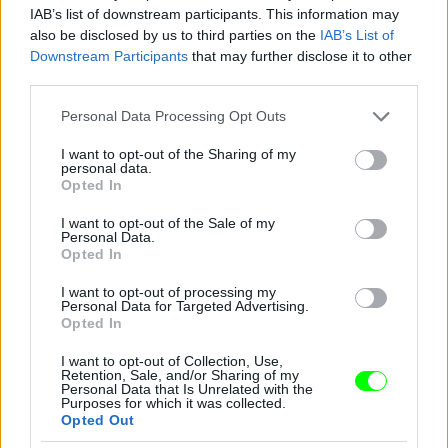
Yorkban
IAB’s list of downstream participants. This information may
also be disclosed by us to third parties on the
IAB’s List of
Fotó: D Dipasupil / Europress / Getty
#10
Downstream Participants
that may further disclose it to other
third parties.
Please note that this website/app uses one or more Google
Personal Data Processing Opt Outs
Jön még kép!
services and may gather and store information including but
not limited to your visit or usage behaviour. You may click to
I want to opt-out of the Sharing of my
personal data.
grant or deny consent to Google and its third-party tags to
Opted In
use your data for below specified purposes in below Google
consent section.
I want to opt-out of the Sale of my
Personal Data.
Opted In
I want to opt-out of processing my
Personal Data for Targeted Advertising.
Opted In
I want to opt-out of Collection, Use,
Retention, Sale, and/or Sharing of my
Personal Data that Is Unrelated with the
Purposes for which it was collected.
Opted Out