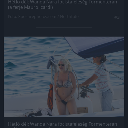
Hétfő dél: Wanda Nara focistafeleség Formenterán
(a férje Mauro Icardi)
Fotó: Xposurephotos.com / Northfoto
#3
Jön még kép!
Hétfő dél: Wanda Nara focistafeleség Formenterán