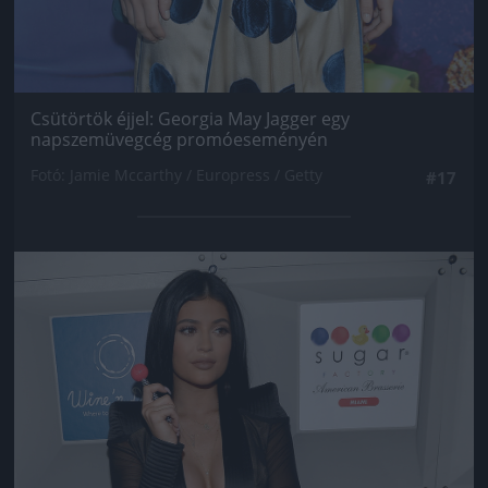
Csütörtök éjjel: Georgia May Jagger egy
napszemüvegcég promóeseményén
Fotó: Jamie Mccarthy / Europress / Getty
#17
Jön még kép!