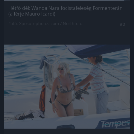
Hétfő dél: Wanda Nara focistafeleség Formenterán
(a férje Mauro Icardi)
Fotó: Xposurephotos.com / Northfoto
#2
Jön még kép!