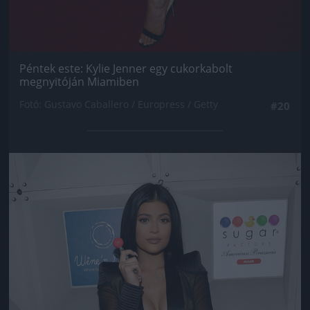
Péntek este: Kylie Jenner egy cukorkabolt
megnyitóján Miamiben
Fotó: Gustavo Caballero / Europress / Getty
#20
Jön még kép!