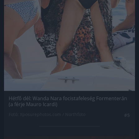
Hétfő dél: Wanda Nara focistafeleség Formenterán
(a férje Mauro Icardi)
Fotó: Xposurephotos.com / Northfoto
#5