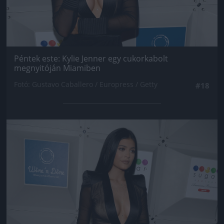
Péntek este: Kylie Jenner egy cukorkabolt
megnyitóján Miamiben
Fotó: Gustavo Caballero / Europress / Getty
#18
Jön még kép!