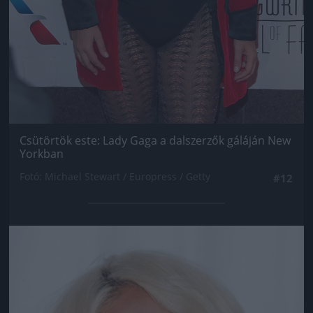
Csütörtök este: Lady Gaga a dalszerzők gáláján New
Yorkban
Fotó: Michael Stewart / Europress / Getty
#12
Jön még kép!