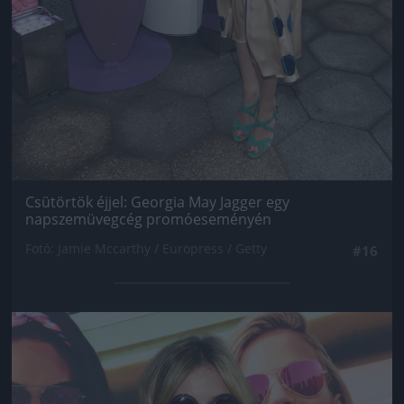
Csütörtök éjjel: Georgia May Jagger egy
napszemüvegcég promóeseményén
Fotó: Jamie Mccarthy / Europress / Getty
#16
Jön még kép!