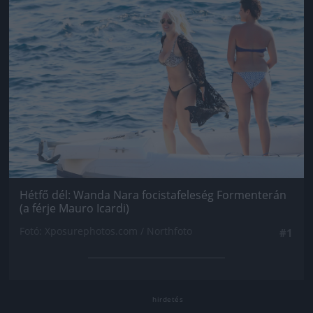
Hétfő dél: Wanda Nara focistafeleség Formenterán
(a férje Mauro Icardi)
Fotó: Xposurephotos.com / Northfoto
#1