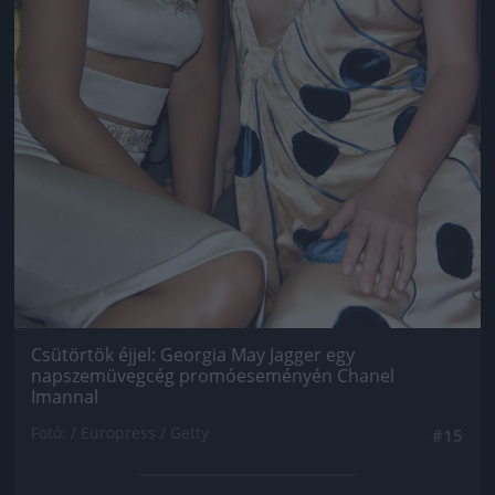
Csütörtök éjjel: Georgia May Jagger egy
napszemüvegcég promóeseményén Chanel
Imannal
Fotó: / Europress / Getty
#15