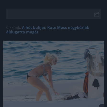
Cikkünk:
A hét bulijai: Kate Moss négykézláb
áldugatta magát
Jön még kép!