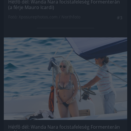
Hétfő dél: Wanda Nara focistafeleség Formenterán
(a férje Mauro Icardi)
Fotó: Xposurephotos.com / Northfoto
#3
Jön még kép!
Hétfő dél: Wanda Nara focistafeleség Formenterán