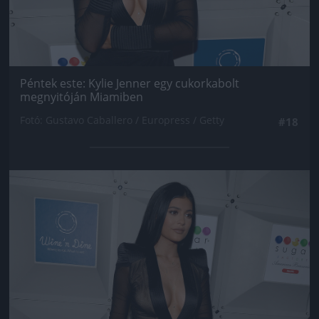
Péntek este: Kylie Jenner egy cukorkabolt
megnyitóján Miamiben
Fotó: Gustavo Caballero / Europress / Getty
#18
Jön még kép!