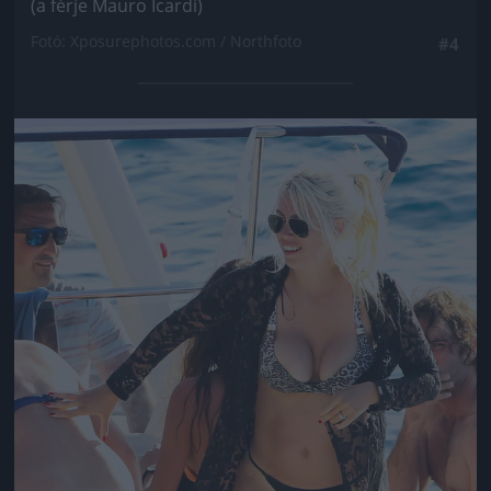
(a férje Mauro Icardi)
Fotó: Xposurephotos.com / Northfoto
#4
Jön még kép!