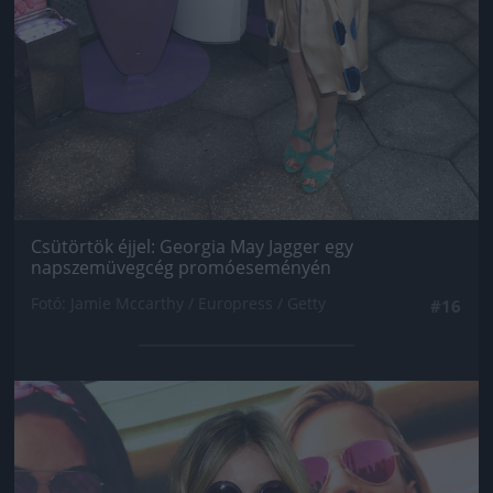
Csütörtök éjjel: Georgia May Jagger egy
napszemüvegcég promóeseményén
Fotó: Jamie Mccarthy / Europress / Getty
#16
Jön még kép!