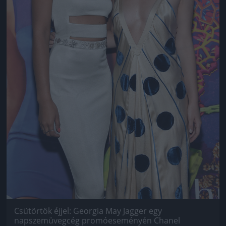
Csütörtök éjjel: Georgia May Jagger egy
napszemüvegcég promóeseményén Chanel