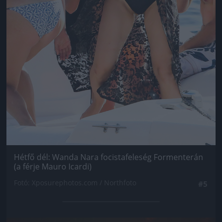
Hétfő dél: Wanda Nara focistafeleség Formenterán
(a férje Mauro Icardi)
Fotó: Xposurephotos.com / Northfoto
#5