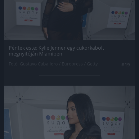
Péntek este: Kylie Jenner egy cukorkabolt
megnyitóján Miamiben
Fotó: Gustavo Caballero / Europress / Getty
#19
Jön még kép!