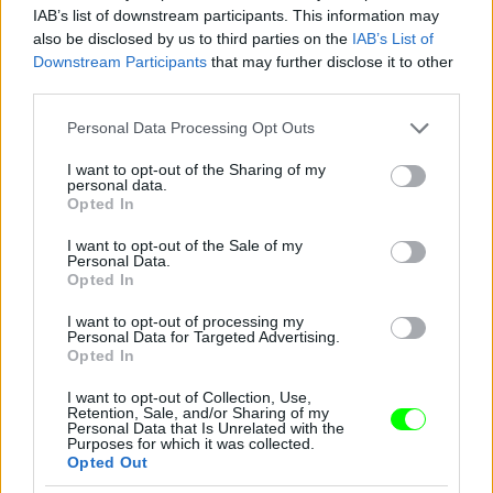
Yorkban
IAB’s list of downstream participants. This information may
also be disclosed by us to third parties on the
IAB’s List of
Fotó: D Dipasupil / Europress / Getty
#10
Downstream Participants
that may further disclose it to other
third parties.
Please note that this website/app uses one or more Google
Personal Data Processing Opt Outs
Jön még kép!
services and may gather and store information including but
not limited to your visit or usage behaviour. You may click to
I want to opt-out of the Sharing of my
personal data.
grant or deny consent to Google and its third-party tags to
Opted In
use your data for below specified purposes in below Google
consent section.
I want to opt-out of the Sale of my
Personal Data.
Opted In
I want to opt-out of processing my
Personal Data for Targeted Advertising.
Opted In
I want to opt-out of Collection, Use,
Retention, Sale, and/or Sharing of my
Personal Data that Is Unrelated with the
Purposes for which it was collected.
Opted Out