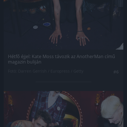
Hétfő éjjel: Kate Moss távozik az AnotherMan című
magazin buliján
Fotó: Darren Gerrish / Europress / Getty
#6
Jön még kép!