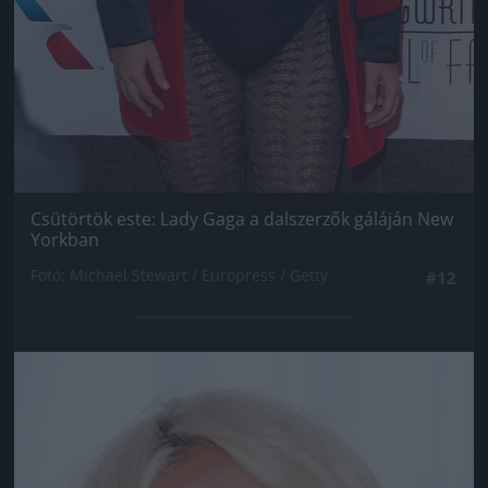
Csütörtök este: Lady Gaga a dalszerzők gáláján New
Yorkban
Fotó: Michael Stewart / Europress / Getty
#12
Jön még kép!