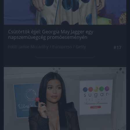
Csütörtök éjjel: Georgia May Jagger egy
napszemüvegcég promóeseményén
Fotó: Jamie Mccarthy / Europress / Getty
#17
Jön még kép!