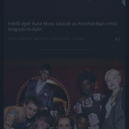
Hétfő éjjel: Kate Moss távozik az AnotherMan című
magazin buliján
Fotó: Darren Gerrish / Europress / Getty
#7
Jön még kép!