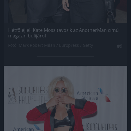
Hétfő éjjel: Kate Moss távozik az AnotherMan című
magazin bulijáról
Fotó: Mark Robert Milan / Europress / Getty
#9
Jön még kép!