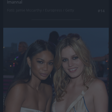
Imannal
Fotó: Jamie Mccarthy / Europress / Getty
#14
Jön még kép!