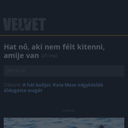
Hat nő, aki nem félt kitenni,
amije van
(25 kép)
2015.06.20.
Cikkünk:
A hét bulijai: Kate Moss négykézláb
áldugatta magát
Jön még kép!