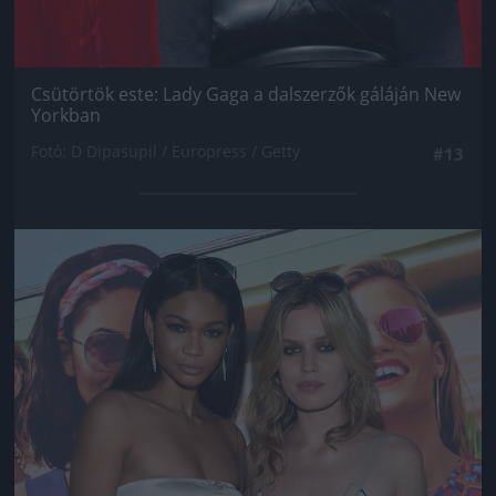
Csütörtök este: Lady Gaga a dalszerzők gáláján New
Yorkban
Fotó: D Dipasupil / Europress / Getty
#13
Jön még kép!