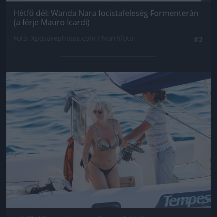
Hétfő dél: Wanda Nara focistafeleség Formenterán
(a férje Mauro Icardi)
Fotó: Xposurephotos.com / Northfoto
#2
Jön még kép!