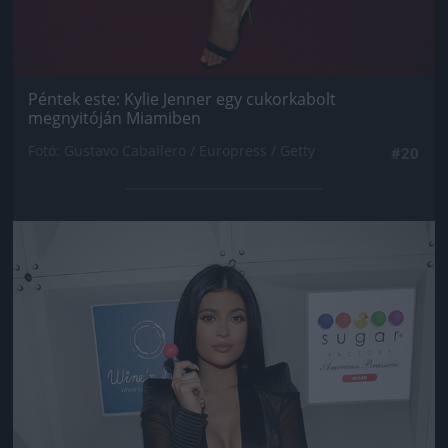
Péntek este: Kylie Jenner egy cukorkabolt
megnyitóján Miamiben
Fotó: Gustavo Caballero / Europress / Getty
#20
Jön még kép!