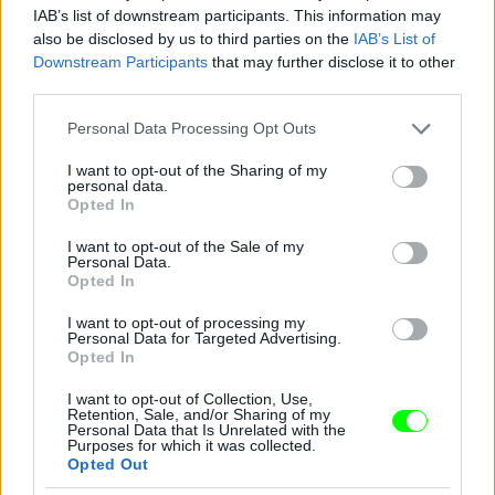
IAB’s list of downstream participants. This information may
also be disclosed by us to third parties on the
IAB’s List of
Downstream Participants
that may further disclose it to other
third parties.
Ledgeré volt az első hosszú hajú Joker.
Please note that this website/app uses one or more Google
Personal Data Processing Opt Outs
Fotó: DC Comics / Northfoto
#11
services and may gather and store information including but
not limited to your visit or usage behaviour. You may click to
I want to opt-out of the Sharing of my
personal data.
grant or deny consent to Google and its third-party tags to
Opted In
use your data for below specified purposes in below Google
consent section.
I want to opt-out of the Sale of my
Jön még kép!
Personal Data.
Opted In
I want to opt-out of processing my
Personal Data for Targeted Advertising.
Opted In
I want to opt-out of Collection, Use,
Retention, Sale, and/or Sharing of my
Personal Data that Is Unrelated with the
Purposes for which it was collected.
Opted Out