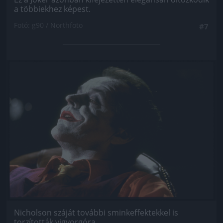
a többiekhez képest.
Fotó: g90 / Northfoto
#7
Jön még kép!
Nicholson száját további sminkeffektekkel is
torzították vigyorgóra.