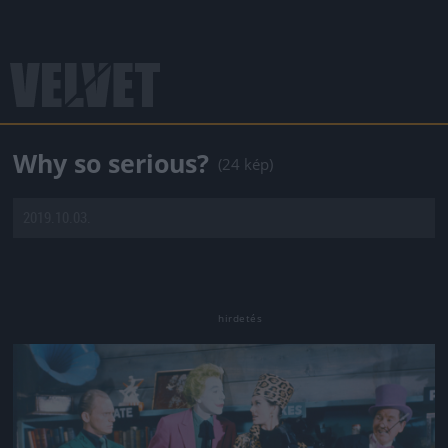
Why so serious?
(24 kép)
2019.10.03.
Jön még kép!