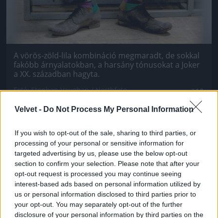
A vörös-zöld-lila kombináció megmaradt, de sokkal
fakóbb árnyalatokban, a harsány tónusokat a Joker
a XX. században hagyta.
Fotó: Stephen Vaughan / Northfoto
#10
Velvet -
Do Not Process My Personal Information
If you wish to opt-out of the sale, sharing to third parties, or
Jön még kép!
processing of your personal or sensitive information for
targeted advertising by us, please use the below opt-out
section to confirm your selection. Please note that after your
opt-out request is processed you may continue seeing
interest-based ads based on personal information utilized by
us or personal information disclosed to third parties prior to
your opt-out. You may separately opt-out of the further
disclosure of your personal information by third parties on the