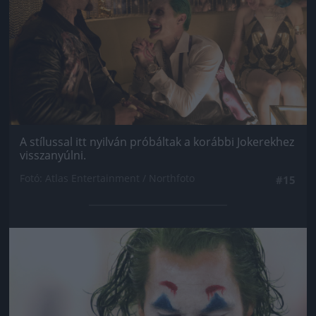
A stílussal itt nyilván próbáltak a korábbi Jokerekhez
visszanyúlni.
Fotó: Atlas Entertainment / Northfoto
#15
Jön még kép!