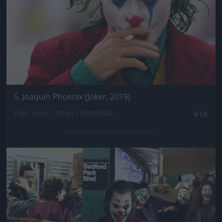
5. Joaquin Phoenix (Joker, 2019)
Fotó: Lrnyc / Mega / Northfoto
#16
Jön még kép!