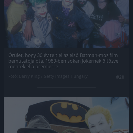
Őrület, hogy 30 év telt el az első Batman-mozifilm
bemutatója óta. 1989-ben sokan Jokernek öltözve
mentek el a premierre.
Fotó: Barry King / Getty Images Hungary
#20
Jön még kép!