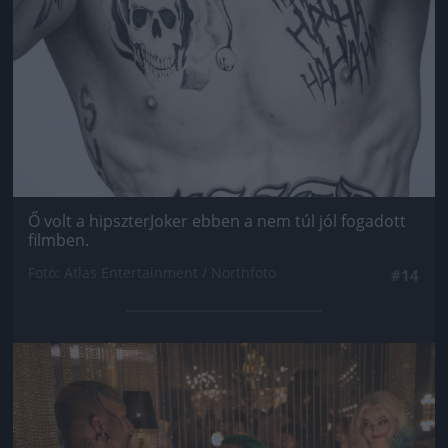
Ő volt a hipszterJoker ebben a nem túl jól fogadott
filmben.
Fotó: Atlas Entertainment / Northfoto
#14
Jön még kép!