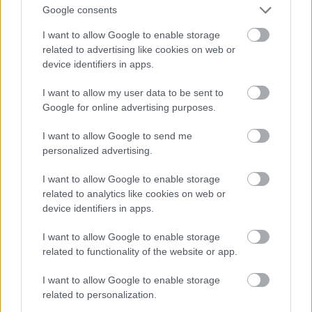
Google consents
És ő sminkelt a legrosszabbul: az egész el van
I want to allow Google to enable storage
kenődve.
related to advertising like cookies on web or
device identifiers in apps.
Fotó: DC Comics / Northfoto
#12
I want to allow my user data to be sent to
Google for online advertising purposes.
Jön még kép!
I want to allow Google to send me
personalized advertising.
I want to allow Google to enable storage
related to analytics like cookies on web or
device identifiers in apps.
I want to allow Google to enable storage
related to functionality of the website or app.
I want to allow Google to enable storage
related to personalization.