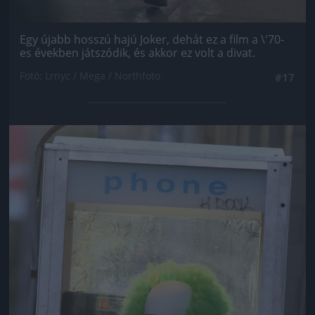
Egy újabb hosszú hajú Joker, dehát ez a film a \'70-
es években játszódik, és akkor ez volt a divat.
Fotó: Lrnyc / Mega / Northfoto
#17
Jön még kép!