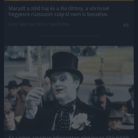
Maradt a zöld haj és a lila öltöny, a vörössel
hegyesre rúzsozott szájról nem is beszélve.
Fotó: Warner Bros / Northfoto
#6
Jön még kép!
Ez a Joker azonban kifejezetten elegánsan öltözködik