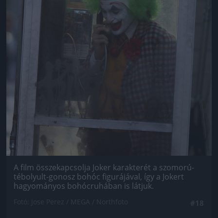
A film összekapcsolja Joker karakterét a szomorú-
tébolyult-gonosz bohóc figurájával, így a Jokert
hagyományos bohócruhában is látjuk.
Fotó: Jose Perez / MEGA / Northfoto
#18