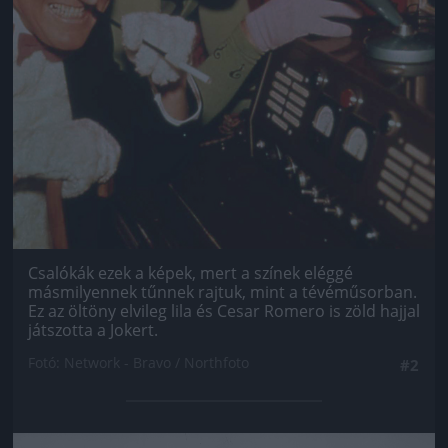
Csalókák ezek a képek, mert a színek eléggé
másmilyennek tűnnek rajtuk, mint a tévéműsorban.
Ez az öltöny elvileg lila és Cesar Romero is zöld hajjal
játszotta a Jokert.
Fotó: Network - Bravo / Northfoto
#2