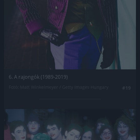
6. A rajongók (1989-2019)
Fotó: Matt Winkelmeyer / Getty Images Hungary
#19
Jön még kép!