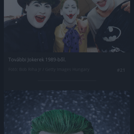
További Jokerek 1989-ből.
Fotó: Bob Riha Jr / Getty Images Hungary
#21
Jön még kép!