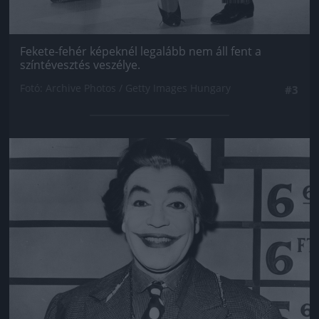
Fekete-fehér képeknél legalább nem áll fent a
színtévesztés veszélye.
Fotó: Archive Photos / Getty Images Hungary
#3
Jön még kép!