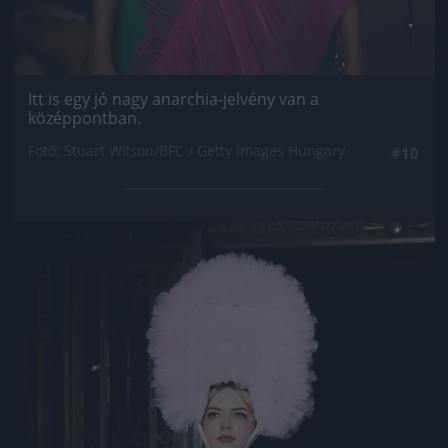
Itt is egy jó nagy anarchia-jelvény van a
középpontban.
Fotó: Stuart Wilson/BFC / Getty Images Hungary
#10
Jön még kép!