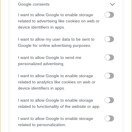
Google consents
I want to allow Google to enable storage
related to advertising like cookies on web or
device identifiers in apps.
I want to allow my user data to be sent to
Google for online advertising purposes.
I want to allow Google to send me
Nicola Formichetti egyik kedvenc szava a szezonban
personalized advertising.
az anarchia.
I want to allow Google to enable storage
Fotó: Stuart Wilson/BFC / Getty Images Hungary
#9
related to analytics like cookies on web or
device identifiers in apps.
I want to allow Google to enable storage
related to functionality of the website or app.
Jön még kép!
I want to allow Google to enable storage
related to personalization.