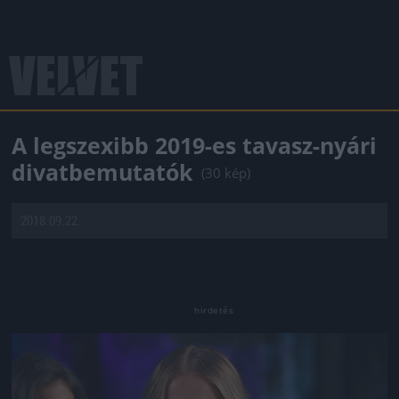
A legszexibb 2019-es tavasz-nyári
divatbemutatók
(30 kép)
2018.09.22.
Jön még kép!