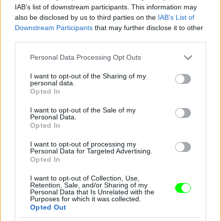
IAB’s list of downstream participants. This information may
Jön még kép!
also be disclosed by us to third parties on the
IAB’s List of
Downstream Participants
that may further disclose it to other
third parties.
Please note that this website/app uses one or more Google
Personal Data Processing Opt Outs
services and may gather and store information including but
not limited to your visit or usage behaviour. You may click to
I want to opt-out of the Sharing of my
personal data.
grant or deny consent to Google and its third-party tags to
Opted In
use your data for below specified purposes in below Google
consent section.
I want to opt-out of the Sale of my
Personal Data.
Opted In
I want to opt-out of processing my
Personal Data for Targeted Advertising.
Opted In
I want to opt-out of Collection, Use,
Retention, Sale, and/or Sharing of my
Personal Data that Is Unrelated with the
Purposes for which it was collected.
Opted Out