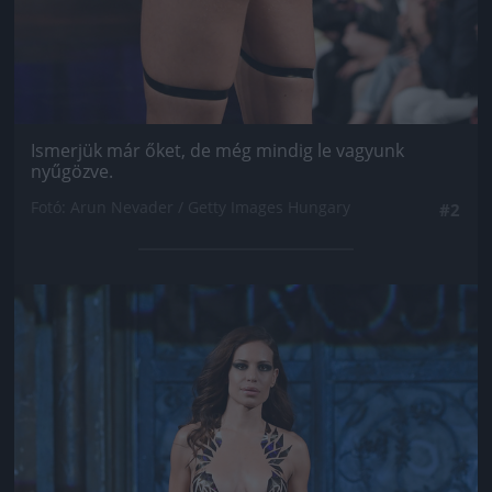
Ismerjük már őket, de még mindig le vagyunk
nyűgözve.
Fotó: Arun Nevader / Getty Images Hungary
#2
Jön még kép!