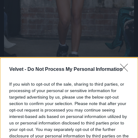
Velvet -
Do Not Process My Personal Information
If you wish to opt-out of the sale, sharing to third parties, or
Egy szexi fekete-fehér szett, aminek a stílusát
processing of your personal or sensitive information for
angolul bizonyára az urban, azaz városi szóval írnák
targeted advertising by us, please use the below opt-out
le a legtöbben. Kíváncsiak lennénk a városra, ahol
section to confirm your selection. Please note that after your
ilyen szerelésekben járkálnak a lányok.
opt-out request is processed you may continue seeing
interest-based ads based on personal information utilized by
Fotó: Estrop / Getty Images Hungary
#8
us or personal information disclosed to third parties prior to
your opt-out. You may separately opt-out of the further
disclosure of your personal information by third parties on the