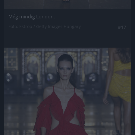
Még mindig London.
Fotó: Estrop / Getty Images Hungary
#17
Jön még kép!