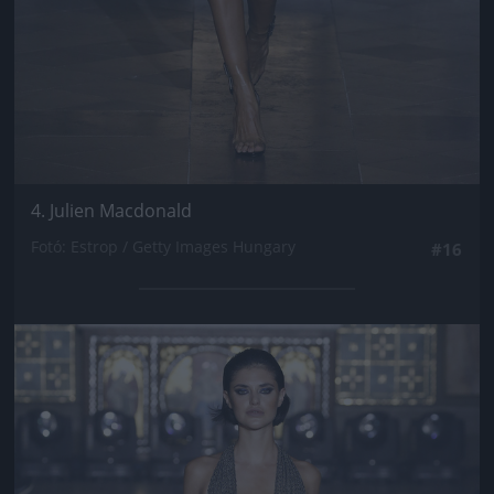
4. Julien Macdonald
Fotó: Estrop / Getty Images Hungary
#16
Jön még kép!