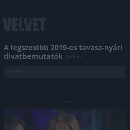
A legszexibb 2019-es tavasz-nyári
divatbemutatók
(30 kép)
2018.09.22.
Jön még kép!