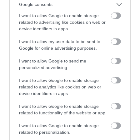
Google consents
I want to allow Google to enable storage
related to advertising like cookies on web or
device identifiers in apps.
I want to allow my user data to be sent to
Google for online advertising purposes.
I want to allow Google to send me
Nicola Formichetti egyik kedvenc szava a szezonban
personalized advertising.
az anarchia.
I want to allow Google to enable storage
Fotó: Stuart Wilson/BFC / Getty Images Hungary
#9
related to analytics like cookies on web or
device identifiers in apps.
I want to allow Google to enable storage
related to functionality of the website or app.
Jön még kép!
I want to allow Google to enable storage
related to personalization.