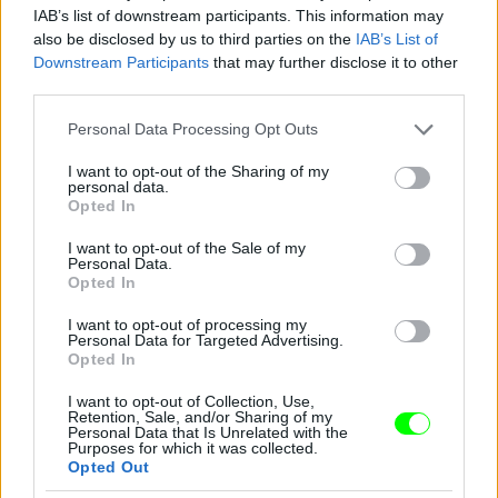
IAB’s list of downstream participants. This information may
Jön még kép!
also be disclosed by us to third parties on the
IAB’s List of
Downstream Participants
that may further disclose it to other
third parties.
Please note that this website/app uses one or more Google
Personal Data Processing Opt Outs
services and may gather and store information including but
not limited to your visit or usage behaviour. You may click to
I want to opt-out of the Sharing of my
personal data.
grant or deny consent to Google and its third-party tags to
Opted In
use your data for below specified purposes in below Google
consent section.
I want to opt-out of the Sale of my
Personal Data.
Opted In
I want to opt-out of processing my
Personal Data for Targeted Advertising.
Opted In
I want to opt-out of Collection, Use,
Retention, Sale, and/or Sharing of my
Personal Data that Is Unrelated with the
Purposes for which it was collected.
Opted Out