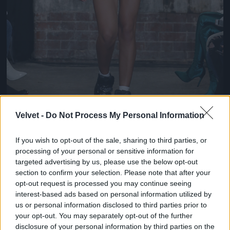
Velvet -
Do Not Process My Personal Information
If you wish to opt-out of the sale, sharing to third parties, or
Egy szexi fekete-fehér szett, aminek a stílusát
processing of your personal or sensitive information for
angolul bizonyára az urban, azaz városi szóval írnák
targeted advertising by us, please use the below opt-out
le a legtöbben. Kíváncsiak lennénk a városra, ahol
section to confirm your selection. Please note that after your
ilyen szerelésekben járkálnak a lányok.
opt-out request is processed you may continue seeing
interest-based ads based on personal information utilized by
Fotó: Estrop / Getty Images Hungary
#8
us or personal information disclosed to third parties prior to
your opt-out. You may separately opt-out of the further
disclosure of your personal information by third parties on the