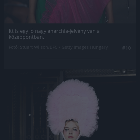
Itt is egy jó nagy anarchia-jelvény van a
középpontban.
Fotó: Stuart Wilson/BFC / Getty Images Hungary
#10
Jön még kép!