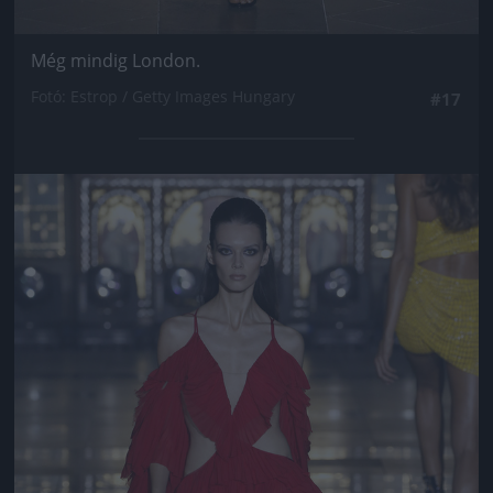
Még mindig London.
Fotó: Estrop / Getty Images Hungary
#17
Jön még kép!