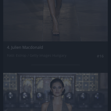
4. Julien Macdonald
Fotó: Estrop / Getty Images Hungary
#16
Jön még kép!