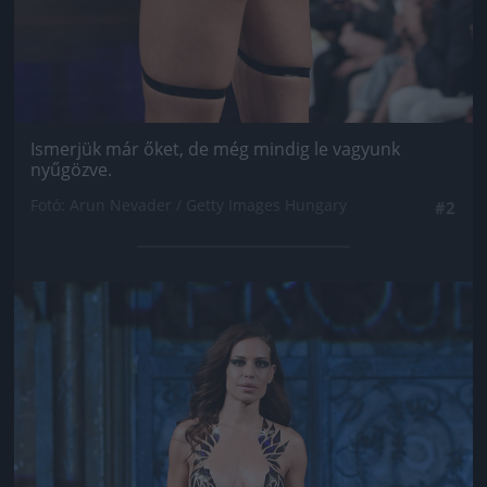
Ismerjük már őket, de még mindig le vagyunk
nyűgözve.
Fotó: Arun Nevader / Getty Images Hungary
#2
Jön még kép!