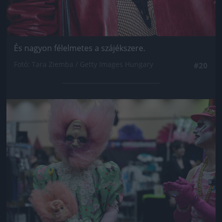
És nagyon félelmetes a szájékszere.
Fotó: Tara Ziemba / Getty Images Hungary
#20
Jön még kép!