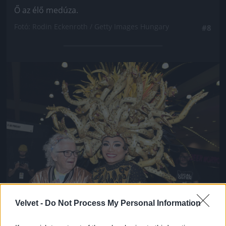
Ő az élő medúza.
Fotó: Rodin Eckenroth / Getty Images Hungary
#8
Jön még kép!
Velvet -
Do Not Process My Personal Information