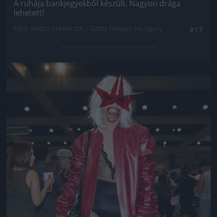
A ruhája bankjegyekből készült. Nagyon drága
lehetett!
Fotó: Rodin Eckenroth / Getty Images Hungary
#17
Jön még kép!