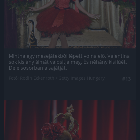
Mintha egy mesejátékból lépett volna elő. Valentina
sok kislány álmát valósítja meg. És néhány kisfiúét.
De elsősorban a sajátját.
Fotó: Rodin Eckenroth / Getty Images Hungary
#13
Jön még kép!