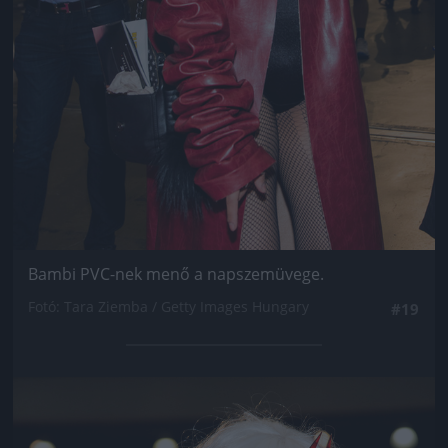
Bambi PVC-nek menő a napszemüvege.
Fotó: Tara Ziemba / Getty Images Hungary
#19
Jön még kép!