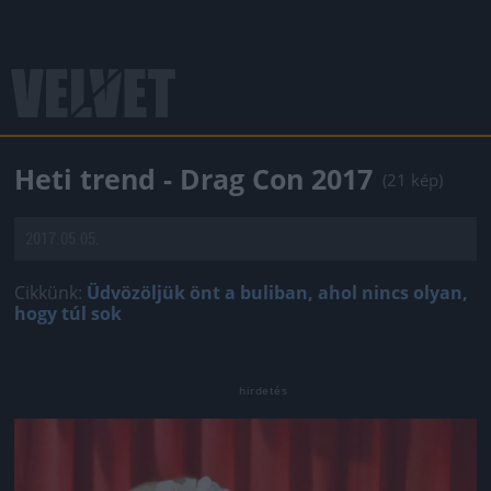
Heti trend - Drag Con 2017
(21 kép)
2017.05.05.
Cikkünk:
Üdvözöljük önt a buliban, ahol nincs olyan,
hogy túl sok
Jön még kép!