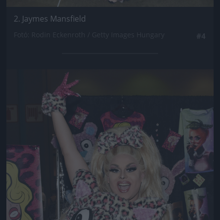
2. Jaymes Mansfield
Fotó: Rodin Eckenroth / Getty Images Hungary
#4
Jön még kép!