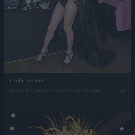
3. Lulu Luscious
Fotó: Rodin Eckenroth / Getty Images Hungary
#7
Jön még kép!