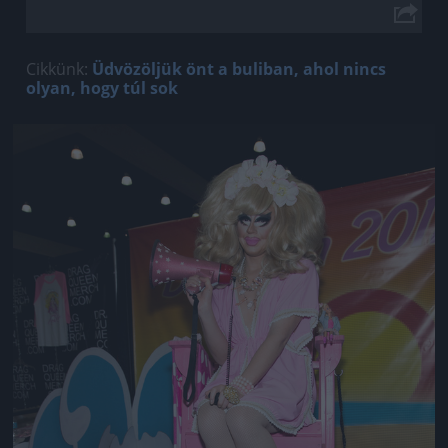
Cikkünk:
Üdvözöljük önt a buliban, ahol nincs
olyan, hogy túl sok
Jön még kép!