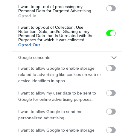
I want to opt-out of processing my
Personal Data for Targeted Advertising.
Opted In
I want to opt-out of Collection, Use,
Ezt a fejdíszt, reméljük, a Drag Con után egyenesen
Retention, Sale, and/or Sharing of my
Personal Data that Is Unrelated with the
vitték a múzeumba.
Purposes for which it was collected.
Opted Out
Fotó: Rodin Eckenroth / Getty Images Hungary
#10
Google consents
I want to allow Google to enable storage
related to advertising like cookies on web or
Jön még kép!
device identifiers in apps.
I want to allow my user data to be sent to
Google for online advertising purposes.
I want to allow Google to send me
personalized advertising.
I want to allow Google to enable storage