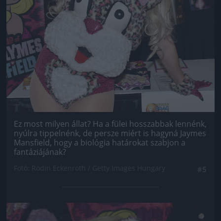
Ez most milyen állat? Ha a fülei hosszabbak lennénk,
nyúlra tippelnénk, de persze miért is hagyná Jaymes
Mansfield, hogy a biológia határokat szabjon a
fantáziájának?
Fotó: Rodin Eckenroth / Getty Images Hungary
#5
Jön még kép!