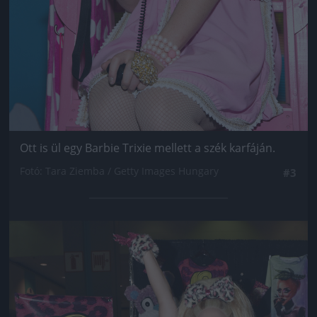
Ott is ül egy Barbie Trixie mellett a szék karfáján.
Fotó: Tara Ziemba / Getty Images Hungary
#3
Jön még kép!