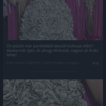
Ön pózolt már parókákból készült boltozat előtt?
Alaska már igen, és ahogy elnézzük, nagyon jó érzés
lehet!
Fotó: Rodin Eckenroth / Getty Images Hungary
#16
Jön még kép!