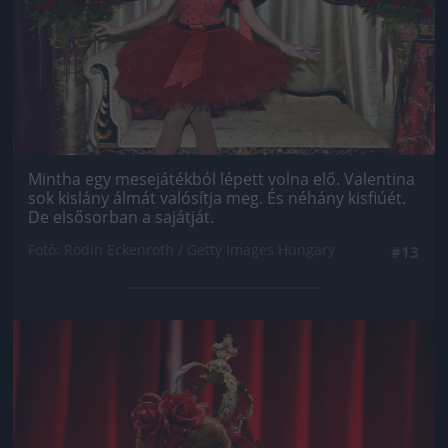
Mintha egy mesejátékból lépett volna elő. Valentina
sok kislány álmát valósítja meg. És néhány kisfiúét.
De elsősorban a sajátját.
Fotó: Rodin Eckenroth / Getty Images Hungary
#13
Jön még kép!