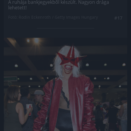
A ruhája bankjegyekből készült. Nagyon drága
lehetett!
Fotó: Rodin Eckenroth / Getty Images Hungary
#17
Jön még kép!