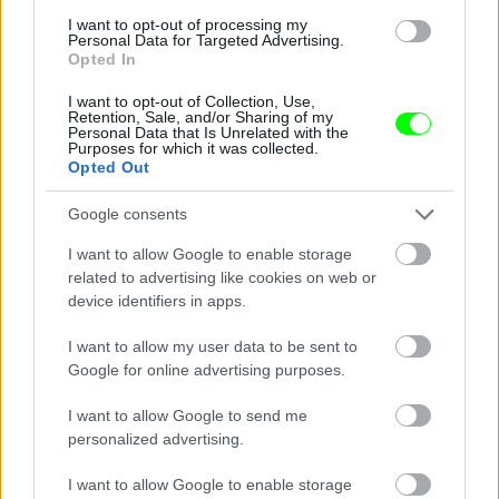
I want to opt-out of processing my
Personal Data for Targeted Advertising.
Opted In
I want to opt-out of Collection, Use,
Ezt a fejdíszt, reméljük, a Drag Con után egyenesen
Retention, Sale, and/or Sharing of my
Personal Data that Is Unrelated with the
vitték a múzeumba.
Purposes for which it was collected.
Opted Out
Fotó: Rodin Eckenroth / Getty Images Hungary
#10
Google consents
I want to allow Google to enable storage
related to advertising like cookies on web or
Jön még kép!
device identifiers in apps.
I want to allow my user data to be sent to
Google for online advertising purposes.
I want to allow Google to send me
personalized advertising.
I want to allow Google to enable storage