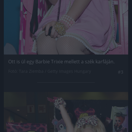
Ott is ül egy Barbie Trixie mellett a szék karfáján.
Fotó: Tara Ziemba / Getty Images Hungary
#3
Jön még kép!