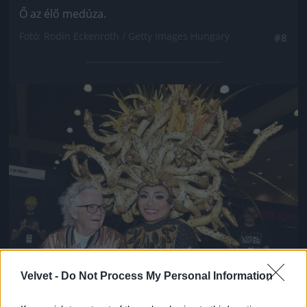
Ő az élő medúza.
Fotó: Rodin Eckenroth / Getty Images Hungary
#8
Jön még kép!
Velvet -
Do Not Process My Personal Information