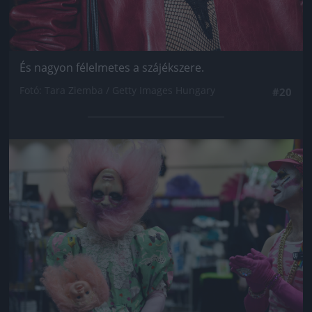
És nagyon félelmetes a szájékszere.
Fotó: Tara Ziemba / Getty Images Hungary
#20
Jön még kép!