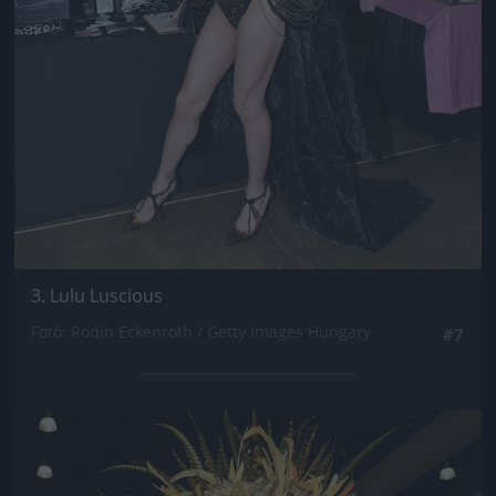
3. Lulu Luscious
Fotó: Rodin Eckenroth / Getty Images Hungary
#7
Jön még kép!