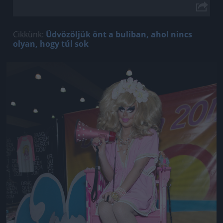
Cikkünk:
Üdvözöljük önt a buliban, ahol nincs
olyan, hogy túl sok
Jön még kép!