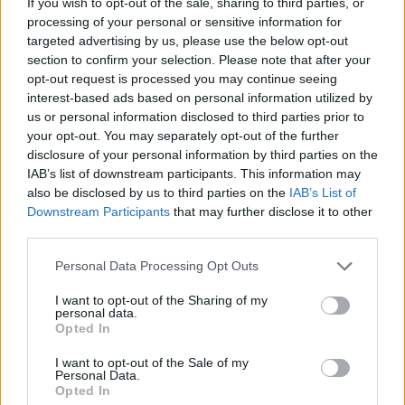
If you wish to opt-out of the sale, sharing to third parties, or
processing of your personal or sensitive information for
targeted advertising by us, please use the below opt-out
section to confirm your selection. Please note that after your
Egy nagymama is találkozott vele, szerencsére nem
opt-out request is processed you may continue seeing
vált menten kővé!
interest-based ads based on personal information utilized by
us or personal information disclosed to third parties prior to
Fotó: Rodin Eckenroth / Getty Images Hungary
#9
your opt-out. You may separately opt-out of the further
disclosure of your personal information by third parties on the
IAB’s list of downstream participants. This information may
also be disclosed by us to third parties on the
IAB’s List of
Jön még kép!
Downstream Participants
that may further disclose it to other
third parties.
Please note that this website/app uses one or more Google
Personal Data Processing Opt Outs
services and may gather and store information including but
not limited to your visit or usage behaviour. You may click to
I want to opt-out of the Sharing of my
personal data.
grant or deny consent to Google and its third-party tags to
Opted In
use your data for below specified purposes in below Google
consent section.
I want to opt-out of the Sale of my
Personal Data.
Opted In