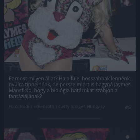
Ez most milyen állat? Ha a fülei hosszabbak lennénk,
nyúlra tippelnénk, de persze miért is hagyná Jaymes
Mansfield, hogy a biológia határokat szabjon a
fantáziájának?
Fotó: Rodin Eckenroth / Getty Images Hungary
#5
Jön még kép!