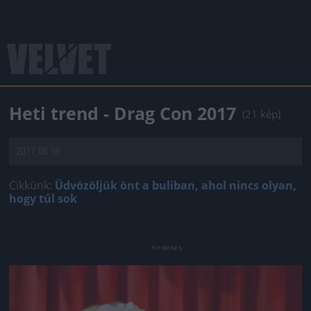
Heti trend - Drag Con 2017
(21 kép)
2017.05.05.
Cikkünk:
Üdvözöljük önt a buliban, ahol nincs olyan,
hogy túl sok
Jön még kép!