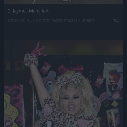
2. Jaymes Mansfield
Fotó: Rodin Eckenroth / Getty Images Hungary
#4
Jön még kép!