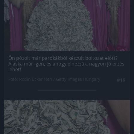
Ön pózolt már parókákból készült boltozat előtt?
Alaska már igen, és ahogy elnézzük, nagyon jó érzés
lehet!
Fotó: Rodin Eckenroth / Getty Images Hungary
#16
Jön még kép!