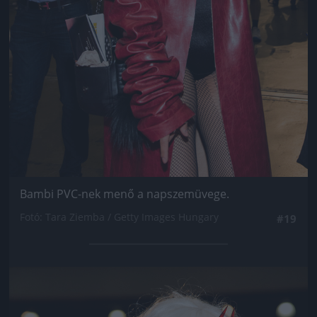
Bambi PVC-nek menő a napszemüvege.
Fotó: Tara Ziemba / Getty Images Hungary
#19
Jön még kép!