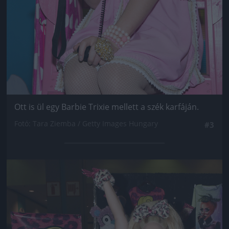
Ott is ül egy Barbie Trixie mellett a szék karfáján.
Fotó: Tara Ziemba / Getty Images Hungary
#3
Jön még kép!