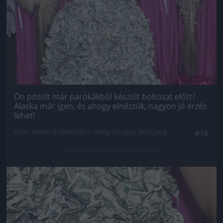
Ön pózolt már parókákból készült boltozat előtt?
Alaska már igen, és ahogy elnézzük, nagyon jó érzés
lehet!
Fotó: Rodin Eckenroth / Getty Images Hungary
#16
Jön még kép!