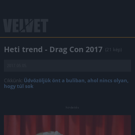
Heti trend - Drag Con 2017
(21 kép)
2017.05.05.
Cikkünk:
Üdvözöljük önt a buliban, ahol nincs olyan,
hogy túl sok
Jön még kép!