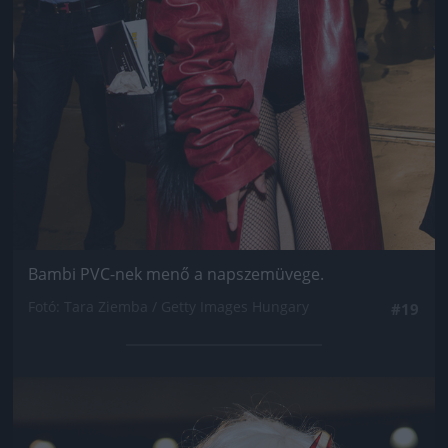
Bambi PVC-nek menő a napszemüvege.
Fotó: Tara Ziemba / Getty Images Hungary
#19
Jön még kép!