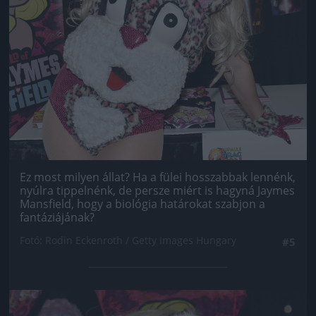
Ez most milyen állat? Ha a fülei hosszabbak lennénk,
nyúlra tippelnénk, de persze miért is hagyná Jaymes
Mansfield, hogy a biológia határokat szabjon a
fantáziájának?
Fotó: Rodin Eckenroth / Getty Images Hungary
#5
Jön még kép!