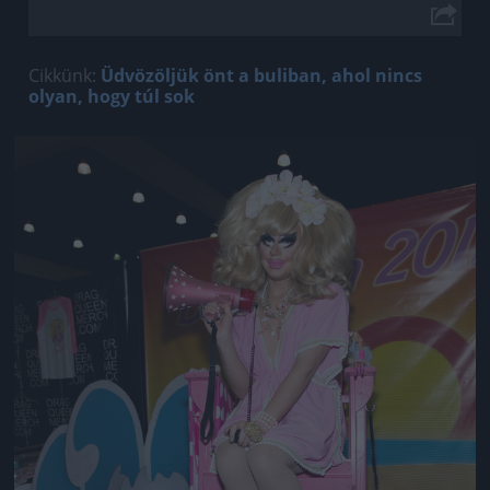
Cikkünk:
Üdvözöljük önt a buliban, ahol nincs
olyan, hogy túl sok
Jön még kép!