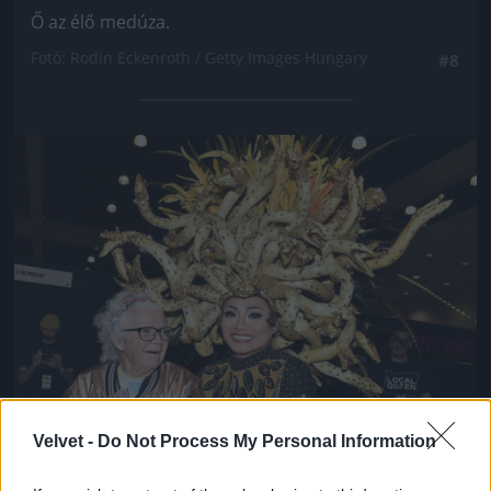
Ő az élő medúza.
Fotó: Rodin Eckenroth / Getty Images Hungary
#8
Jön még kép!
Velvet -
Do Not Process My Personal Information