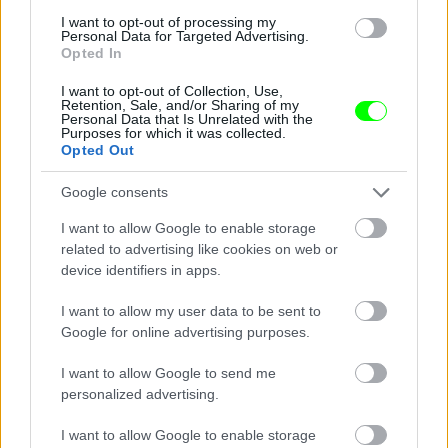
I want to opt-out of processing my
Personal Data for Targeted Advertising.
Opted In
I want to opt-out of Collection, Use,
Ezt a fejdíszt, reméljük, a Drag Con után egyenesen
Retention, Sale, and/or Sharing of my
Personal Data that Is Unrelated with the
vitték a múzeumba.
Purposes for which it was collected.
Opted Out
Fotó: Rodin Eckenroth / Getty Images Hungary
#10
Google consents
I want to allow Google to enable storage
related to advertising like cookies on web or
Jön még kép!
device identifiers in apps.
I want to allow my user data to be sent to
Google for online advertising purposes.
I want to allow Google to send me
personalized advertising.
I want to allow Google to enable storage