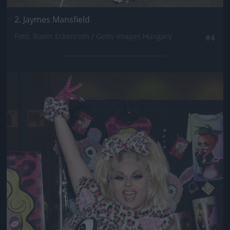
2. Jaymes Mansfield
Fotó: Rodin Eckenroth / Getty Images Hungary
#4
Jön még kép!