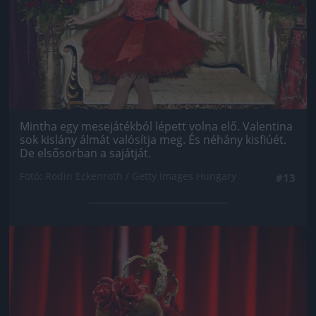
Mintha egy mesejátékból lépett volna elő. Valentina
sok kislány álmát valósítja meg. És néhány kisfiúét.
De elsősorban a sajátját.
Fotó: Rodin Eckenroth / Getty Images Hungary
#13
Jön még kép!