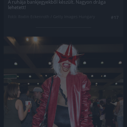
A ruhája bankjegyekből készült. Nagyon drága
lehetett!
Fotó: Rodin Eckenroth / Getty Images Hungary
#17
Jön még kép!