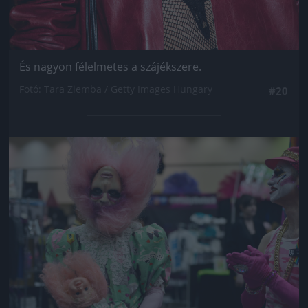
És nagyon félelmetes a szájékszere.
Fotó: Tara Ziemba / Getty Images Hungary
#20
Jön még kép!