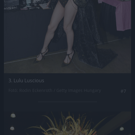
3. Lulu Luscious
Fotó: Rodin Eckenroth / Getty Images Hungary
#7
Jön még kép!