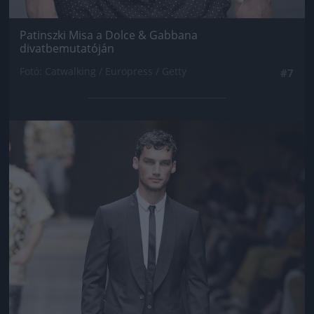
Patinszki Misa a Dolce & Gabbana
divatbemutatóján
Fotó: Catwalking / Europress / Getty
#7
Jön még kép!