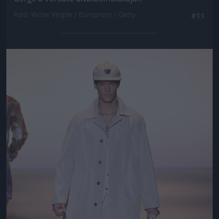
Fotó: Victor Virgile / Europress / Getty
#11
Jön még kép!