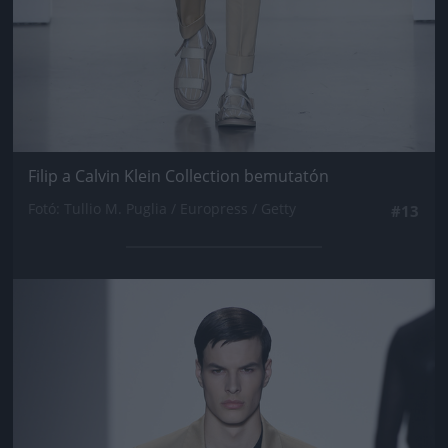
Filip a Calvin Klein Collection bemutatón
Fotó: Tullio M. Puglia / Europress / Getty
#13
Jön még kép!