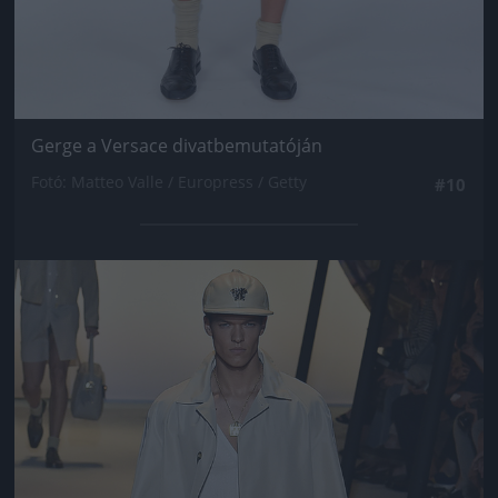
Gerge a Versace divatbemutatóján
Fotó: Matteo Valle / Europress / Getty
#10
Jön még kép!