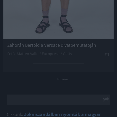
Zahorán Bertold a Versace divatbemutatóján
Fotó: Matteo Valle / Europress / Getty
#1
Cikkünk:
Zokniszandálban nyomták a magyar