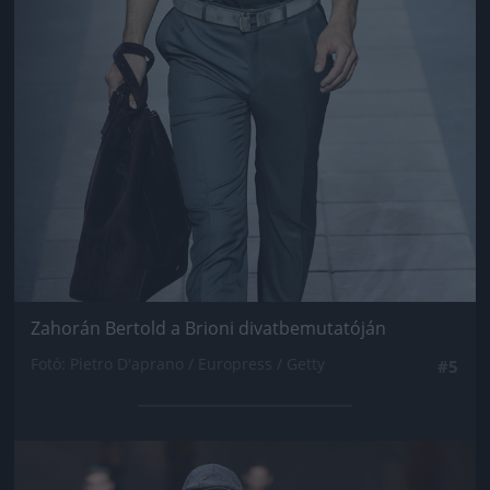
Zahorán Bertold a Brioni divatbemutatóján
Fotó: Pietro D'aprano / Europress / Getty
#5
Jön még kép!