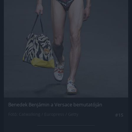
Benedek Benjámin a Versace bemutatóján
Fotó: Catwalking / Europress / Getty
#15