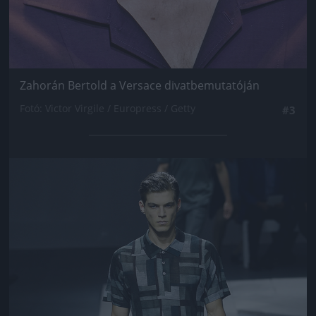
Zahorán Bertold a Versace divatbemutatóján
Fotó: Victor Virgile / Europress / Getty
#3
Jön még kép!