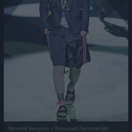
Benedek Benjámin a Dsquared2 bemutatóján