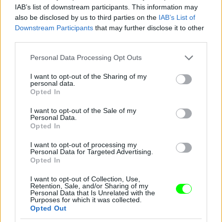
IAB’s list of downstream participants. This information may
also be disclosed by us to third parties on the
IAB’s List of
Downstream Participants
that may further disclose it to other
third parties.
Jön még kép!
Please note that this website/app uses one or more Google
Personal Data Processing Opt Outs
services and may gather and store information including but
not limited to your visit or usage behaviour. You may click to
I want to opt-out of the Sharing of my
personal data.
grant or deny consent to Google and its third-party tags to
Opted In
use your data for below specified purposes in below Google
consent section.
I want to opt-out of the Sale of my
Personal Data.
Opted In
I want to opt-out of processing my
Personal Data for Targeted Advertising.
Opted In
I want to opt-out of Collection, Use,
Retention, Sale, and/or Sharing of my
Personal Data that Is Unrelated with the
Purposes for which it was collected.
Opted Out