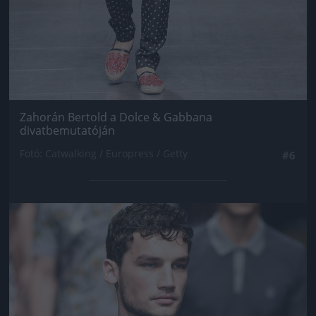
Zahorán Bertold a Dolce & Gabbana
divatbemutatóján
Fotó: Catwalking / Europress / Getty
#6
Jön még kép!