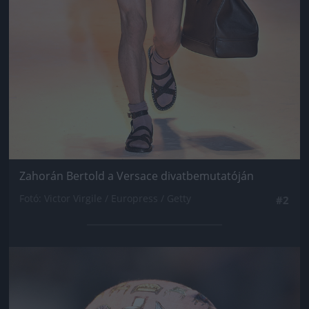
Zahorán Bertold a Versace divatbemutatóján
Fotó: Victor Virgile / Europress / Getty
#2
Jön még kép!