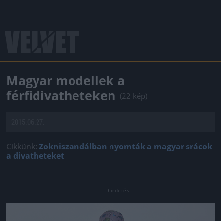
Magyar modellek a
férfidivatheteken
(22 kép)
2015.06.27.
Cikkünk:
Zokniszandálban nyomták a magyar srácok
a divatheteket
Jön még kép!