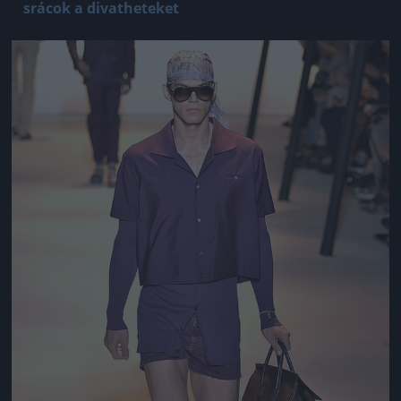
srácok a divatheteket
Jön még kép!