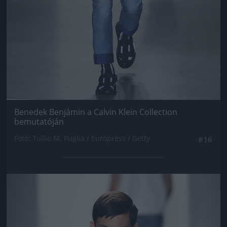
Benedek Benjámin a Calvin Klein Collection
bemutatóján
Fotó: Tullio M. Puglia / Europress / Getty
#16
Jön még kép!