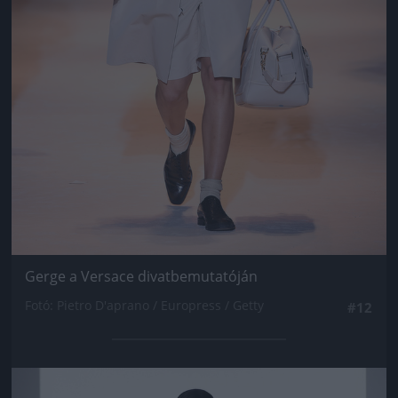
Gerge a Versace divatbemutatóján
Fotó: Pietro D'aprano / Europress / Getty
#12
Jön még kép!