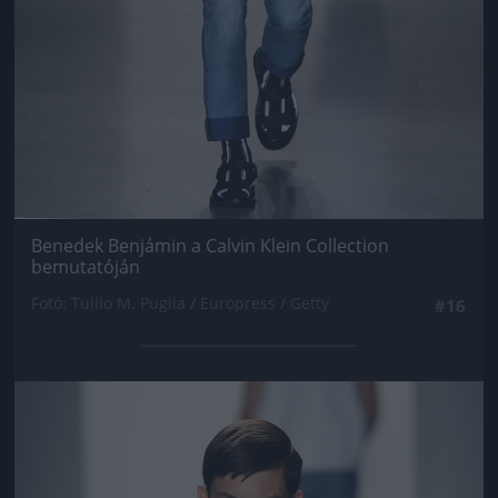
Benedek Benjámin a Calvin Klein Collection
bemutatóján
Fotó: Tullio M. Puglia / Europress / Getty
#16
Jön még kép!