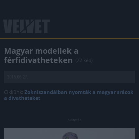
Magyar modellek a
férfidivatheteken
(22 kép)
2015.06.27.
Cikkünk:
Zokniszandálban nyomták a magyar srácok
a divatheteket
Jön még kép!