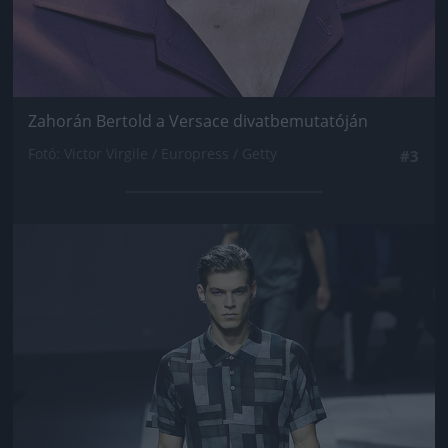
Zahorán Bertold a Versace divatbemutatóján
Fotó: Victor Virgile / Europress / Getty
#3
Jön még kép!