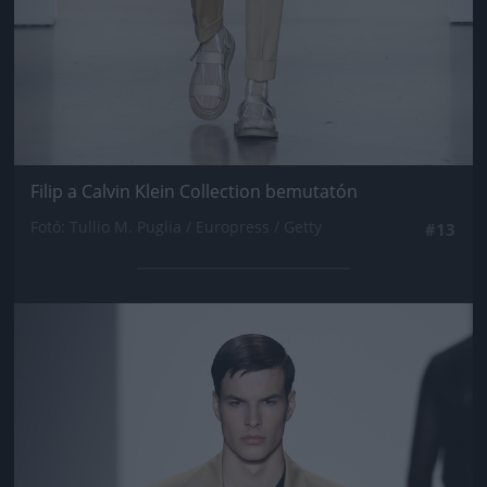
Filip a Calvin Klein Collection bemutatón
Fotó: Tullio M. Puglia / Europress / Getty
#13
Jön még kép!