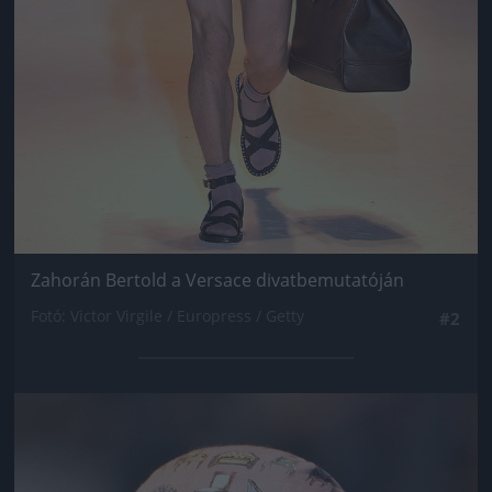
Zahorán Bertold a Versace divatbemutatóján
Fotó: Victor Virgile / Europress / Getty
#2
Jön még kép!