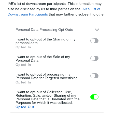
IAB’s list of downstream participants. This information may
also be disclosed by us to third parties on the
IAB’s List of
Downstream Participants
that may further disclose it to other
third parties.
Jön még kép!
Please note that this website/app uses one or more Google
Personal Data Processing Opt Outs
services and may gather and store information including but
not limited to your visit or usage behaviour. You may click to
I want to opt-out of the Sharing of my
personal data.
grant or deny consent to Google and its third-party tags to
Opted In
use your data for below specified purposes in below Google
consent section.
I want to opt-out of the Sale of my
Personal Data.
Opted In
I want to opt-out of processing my
Personal Data for Targeted Advertising.
Opted In
I want to opt-out of Collection, Use,
Retention, Sale, and/or Sharing of my
Personal Data that Is Unrelated with the
Purposes for which it was collected.
Opted Out