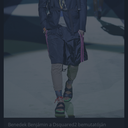
Benedek Benjámin a Dsquared2 bemutatóján