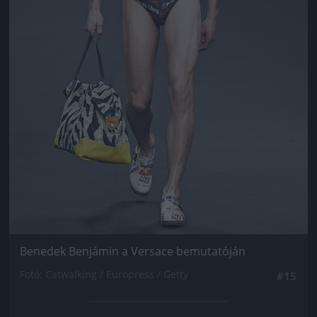
Benedek Benjámin a Versace bemutatóján
Fotó: Catwalking / Europress / Getty
#15