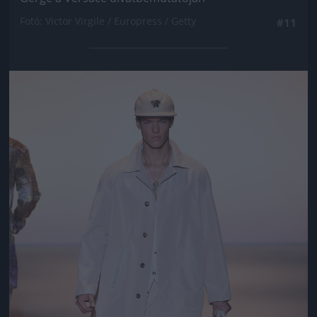
Fotó: Victor Virgile / Europress / Getty
#11
Jön még kép!