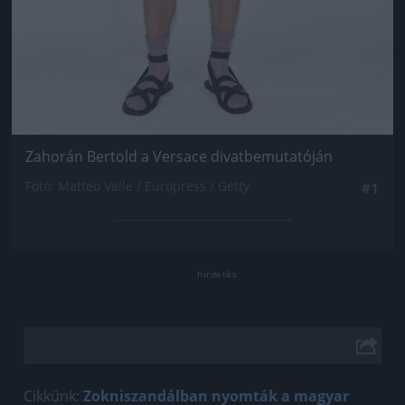
Zahorán Bertold a Versace divatbemutatóján
Fotó: Matteo Valle / Europress / Getty
#1
Cikkünk:
Zokniszandálban nyomták a magyar