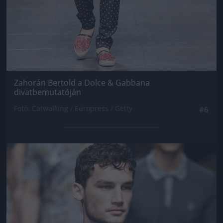
Zahorán Bertold a Dolce & Gabbana
divatbemutatóján
Fotó: Catwalking / Europress / Getty
#6
Jön még kép!