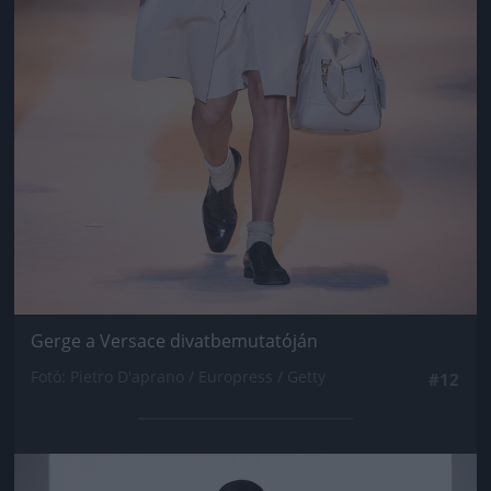
Gerge a Versace divatbemutatóján
Fotó: Pietro D'aprano / Europress / Getty
#12
Jön még kép!