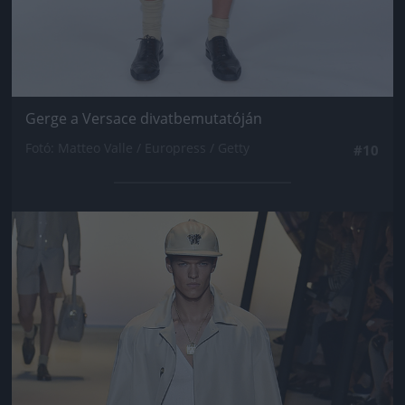
Gerge a Versace divatbemutatóján
Fotó: Matteo Valle / Europress / Getty
#10
Jön még kép!