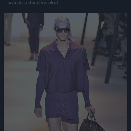
srácok a divatheteket
Jön még kép!