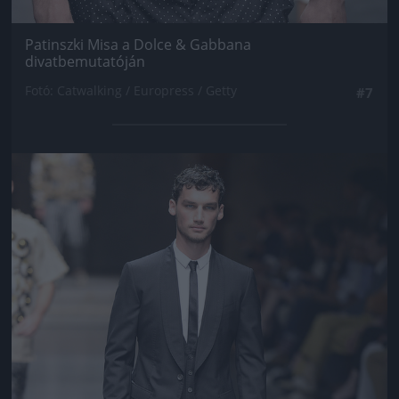
Patinszki Misa a Dolce & Gabbana
divatbemutatóján
Fotó: Catwalking / Europress / Getty
#7
Jön még kép!