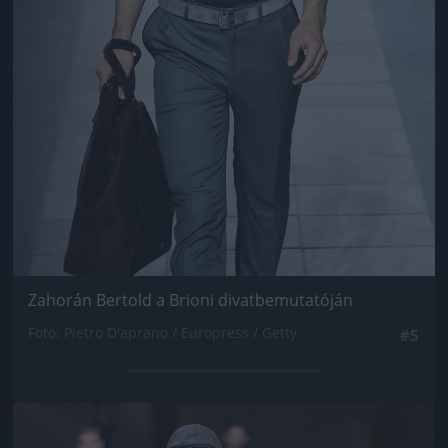
Zahorán Bertold a Brioni divatbemutatóján
Fotó: Pietro D'aprano / Europress / Getty
#5
Jön még kép!