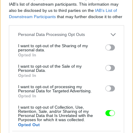
IAB’s list of downstream participants. This information may
also be disclosed by us to third parties on the
IAB’s List of
Downstream Participants
that may further disclose it to other
third parties.
Jön még kép!
Please note that this website/app uses one or more Google
Personal Data Processing Opt Outs
services and may gather and store information including but
not limited to your visit or usage behaviour. You may click to
I want to opt-out of the Sharing of my
personal data.
grant or deny consent to Google and its third-party tags to
Opted In
use your data for below specified purposes in below Google
consent section.
I want to opt-out of the Sale of my
Personal Data.
Opted In
I want to opt-out of processing my
Personal Data for Targeted Advertising.
Opted In
I want to opt-out of Collection, Use,
Retention, Sale, and/or Sharing of my
Personal Data that Is Unrelated with the
Purposes for which it was collected.
Opted Out