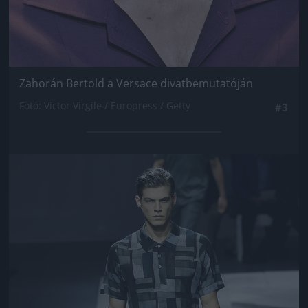
Zahorán Bertold a Versace divatbemutatóján
Fotó: Victor Virgile / Europress / Getty
#3
Jön még kép!