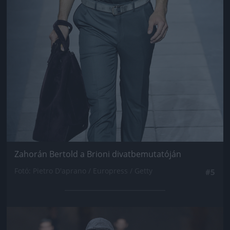
Zahorán Bertold a Brioni divatbemutatóján
Fotó: Pietro D'aprano / Europress / Getty
#5
Jön még kép!