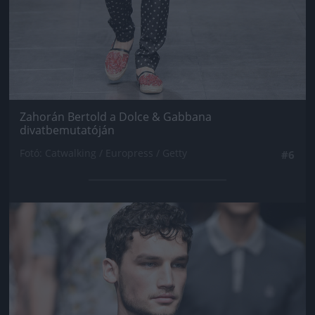
Zahorán Bertold a Dolce & Gabbana
divatbemutatóján
Fotó: Catwalking / Europress / Getty
#6
Jön még kép!