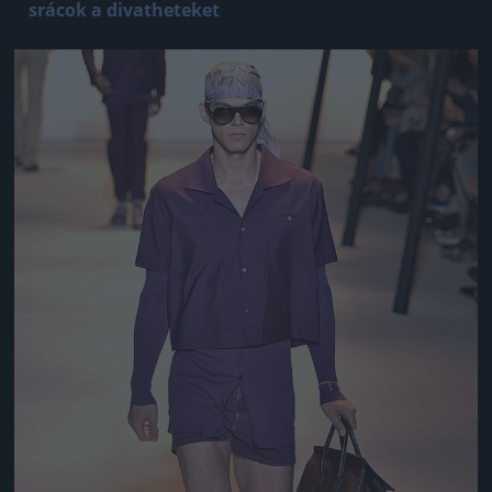
srácok a divatheteket
Jön még kép!