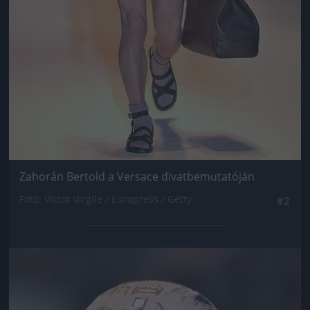
Zahorán Bertold a Versace divatbemutatóján
Fotó: Victor Virgile / Europress / Getty
#2
Jön még kép!