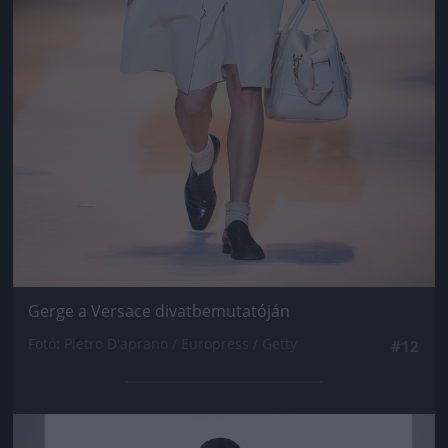
Gerge a Versace divatbemutatóján
Fotó: Pietro D'aprano / Europress / Getty
#12
Jön még kép!