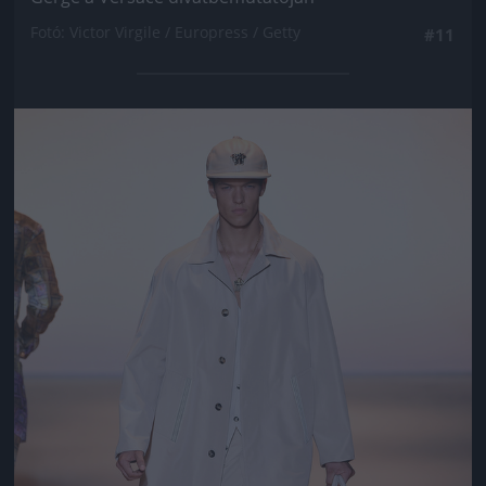
Fotó: Victor Virgile / Europress / Getty
#11
Jön még kép!