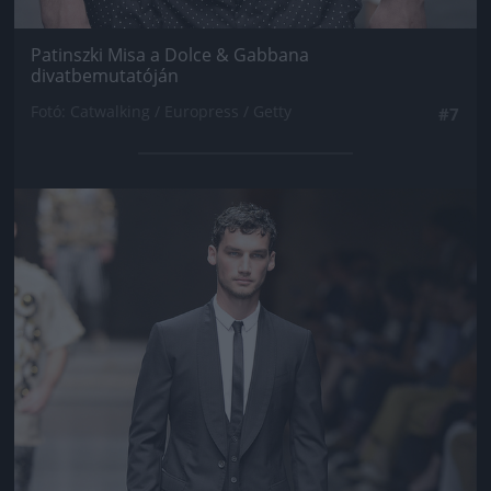
Patinszki Misa a Dolce & Gabbana
divatbemutatóján
Fotó: Catwalking / Europress / Getty
#7
Jön még kép!