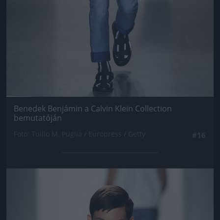
Benedek Benjámin a Calvin Klein Collection
bemutatóján
Fotó: Tullio M. Puglia / Europress / Getty
#16
Jön még kép!