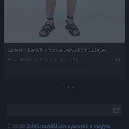
Zahorán Bertold a Versace divatbemutatóján
Fotó: Matteo Valle / Europress / Getty
#1
Cikkünk:
Zokniszandálban nyomták a magyar