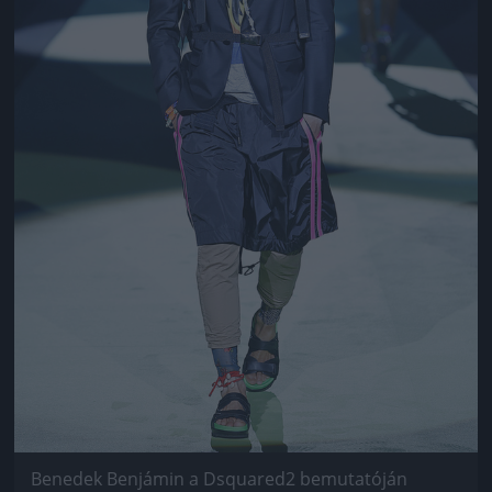
Benedek Benjámin a Dsquared2 bemutatóján