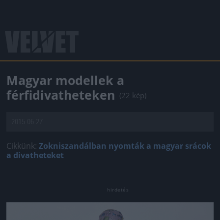
Magyar modellek a
férfidivatheteken
(22 kép)
2015.06.27.
Cikkünk:
Zokniszandálban nyomták a magyar srácok
a divatheteket
Jön még kép!