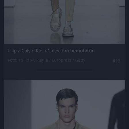
Filip a Calvin Klein Collection bemutatón
Fotó: Tullio M. Puglia / Europress / Getty
#13
Jön még kép!