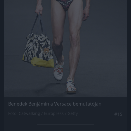
Benedek Benjámin a Versace bemutatóján
Fotó: Catwalking / Europress / Getty
#15