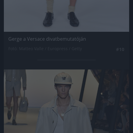
Gerge a Versace divatbemutatóján
Fotó: Matteo Valle / Europress / Getty
#10
Jön még kép!