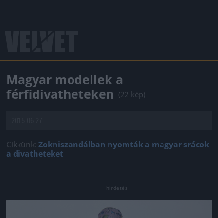
Magyar modellek a
férfidivatheteken
(22 kép)
2015.06.27.
Cikkünk:
Zokniszandálban nyomták a magyar srácok
a divatheteket
Jön még kép!