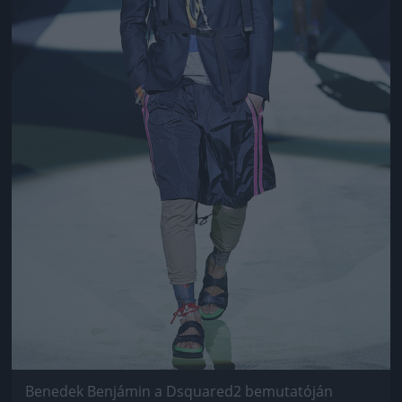
Benedek Benjámin a Dsquared2 bemutatóján