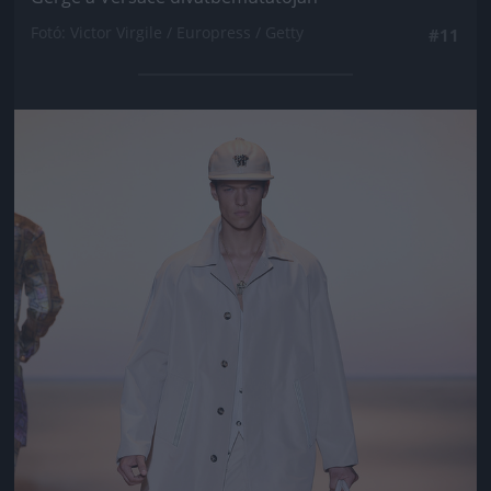
Fotó: Victor Virgile / Europress / Getty
#11
Jön még kép!