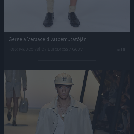
Gerge a Versace divatbemutatóján
Fotó: Matteo Valle / Europress / Getty
#10
Jön még kép!