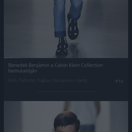
Benedek Benjámin a Calvin Klein Collection
bemutatóján
Fotó: Tullio M. Puglia / Europress / Getty
#16
Jön még kép!