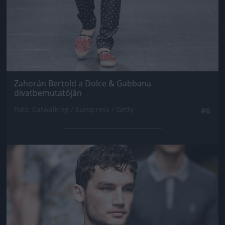
Zahorán Bertold a Dolce & Gabbana
divatbemutatóján
Fotó: Catwalking / Europress / Getty
#6
Jön még kép!