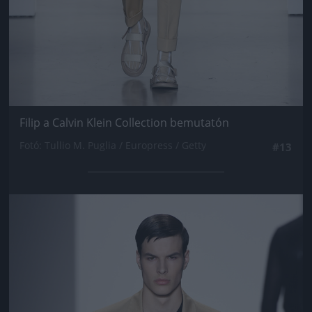
Filip a Calvin Klein Collection bemutatón
Fotó: Tullio M. Puglia / Europress / Getty
#13
Jön még kép!