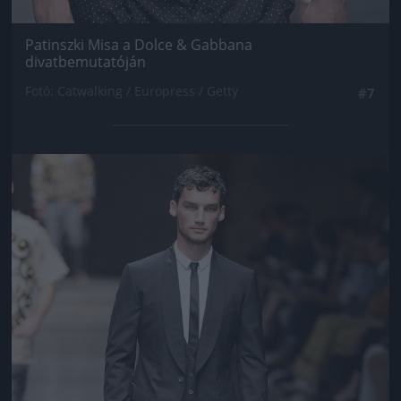
Patinszki Misa a Dolce & Gabbana
divatbemutatóján
Fotó: Catwalking / Europress / Getty
#7
Jön még kép!