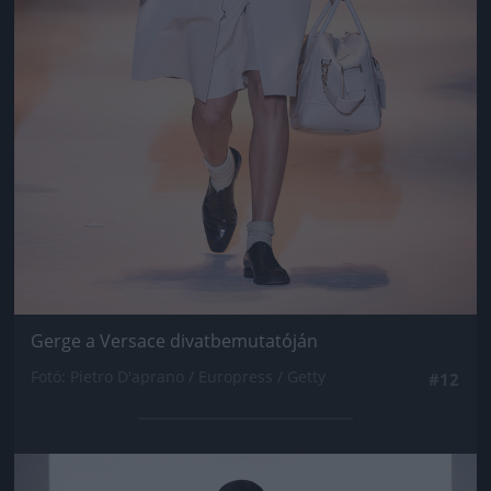
Gerge a Versace divatbemutatóján
Fotó: Pietro D'aprano / Europress / Getty
#12
Jön még kép!