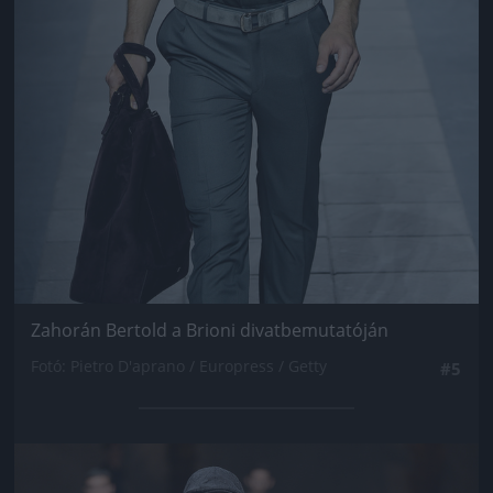
Zahorán Bertold a Brioni divatbemutatóján
Fotó: Pietro D'aprano / Europress / Getty
#5
Jön még kép!