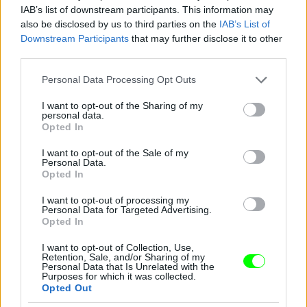
IAB’s list of downstream participants. This information may
also be disclosed by us to third parties on the
IAB’s List of
Downstream Participants
that may further disclose it to other
third parties.
Jön még kép!
Please note that this website/app uses one or more Google
Personal Data Processing Opt Outs
services and may gather and store information including but
not limited to your visit or usage behaviour. You may click to
I want to opt-out of the Sharing of my
personal data.
grant or deny consent to Google and its third-party tags to
Opted In
use your data for below specified purposes in below Google
consent section.
I want to opt-out of the Sale of my
Personal Data.
Opted In
I want to opt-out of processing my
Personal Data for Targeted Advertising.
Opted In
I want to opt-out of Collection, Use,
Retention, Sale, and/or Sharing of my
Personal Data that Is Unrelated with the
Purposes for which it was collected.
Opted Out