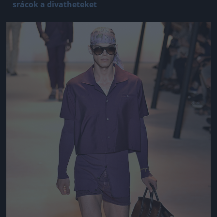
srácok a divatheteket
Jön még kép!