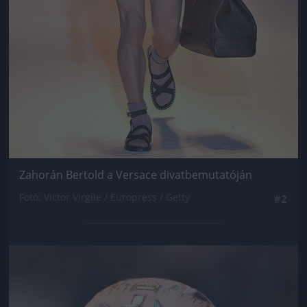
Zahorán Bertold a Versace divatbemutatóján
Fotó: Victor Virgile / Europress / Getty
#2
Jön még kép!