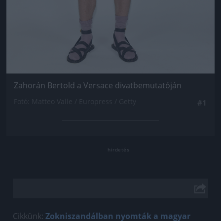
Zahorán Bertold a Versace divatbemutatóján
Fotó: Matteo Valle / Europress / Getty
#1
Cikkünk:
Zokniszandálban nyomták a magyar