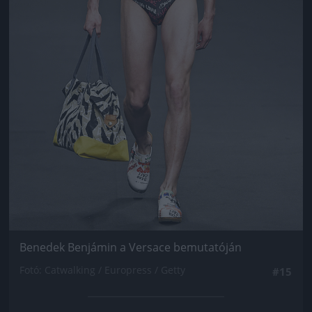
Benedek Benjámin a Versace bemutatóján
Fotó: Catwalking / Europress / Getty
#15