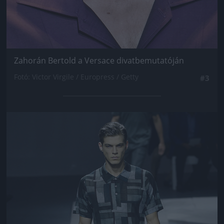
Zahorán Bertold a Versace divatbemutatóján
Fotó: Victor Virgile / Europress / Getty
#3
Jön még kép!