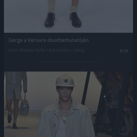
Gerge a Versace divatbemutatóján
Fotó: Matteo Valle / Europress / Getty
#10
Jön még kép!