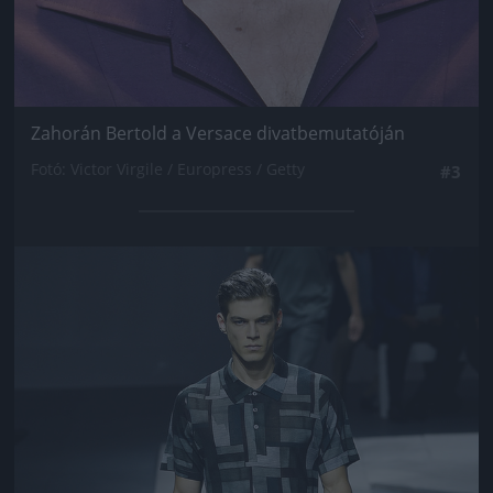
Zahorán Bertold a Versace divatbemutatóján
Fotó: Victor Virgile / Europress / Getty
#3
Jön még kép!