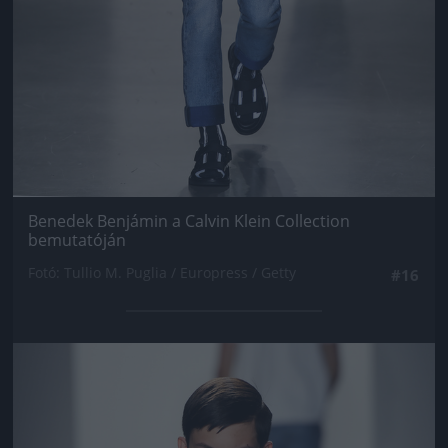
Benedek Benjámin a Calvin Klein Collection
bemutatóján
Fotó: Tullio M. Puglia / Europress / Getty
#16
Jön még kép!