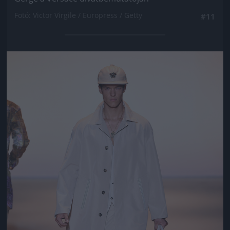
Fotó: Victor Virgile / Europress / Getty
#11
Jön még kép!