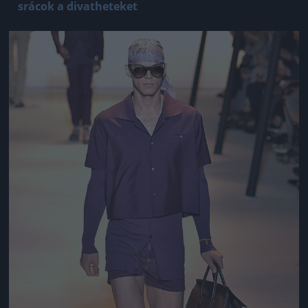
srácok a divatheteket
Jön még kép!