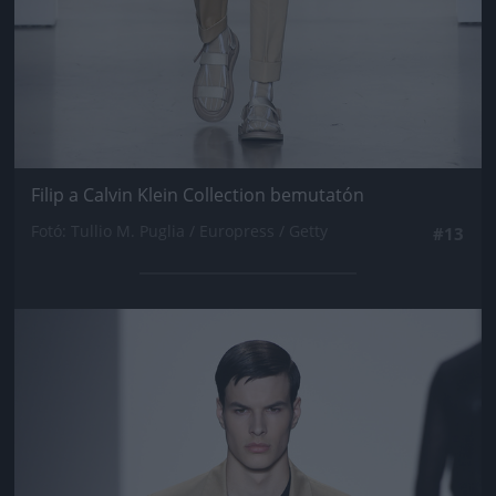
Filip a Calvin Klein Collection bemutatón
Fotó: Tullio M. Puglia / Europress / Getty
#13
Jön még kép!