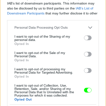
IAB’s list of downstream participants. This information may
also be disclosed by us to third parties on the
IAB’s List of
Downstream Participants
that may further disclose it to other
third parties.
Jön még kép!
Please note that this website/app uses one or more Google
Personal Data Processing Opt Outs
services and may gather and store information including but
not limited to your visit or usage behaviour. You may click to
I want to opt-out of the Sharing of my
personal data.
grant or deny consent to Google and its third-party tags to
Opted In
use your data for below specified purposes in below Google
consent section.
I want to opt-out of the Sale of my
Personal Data.
Opted In
I want to opt-out of processing my
Personal Data for Targeted Advertising.
Opted In
I want to opt-out of Collection, Use,
Retention, Sale, and/or Sharing of my
Personal Data that Is Unrelated with the
Purposes for which it was collected.
Opted Out