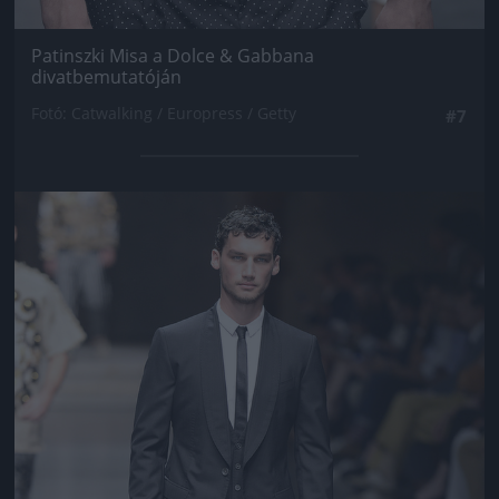
Patinszki Misa a Dolce & Gabbana
divatbemutatóján
Fotó: Catwalking / Europress / Getty
#7
Jön még kép!