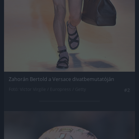
Zahorán Bertold a Versace divatbemutatóján
Fotó: Victor Virgile / Europress / Getty
#2
Jön még kép!