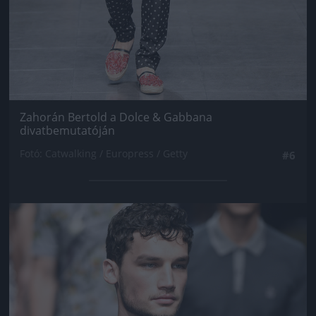
Zahorán Bertold a Dolce & Gabbana
divatbemutatóján
Fotó: Catwalking / Europress / Getty
#6
Jön még kép!