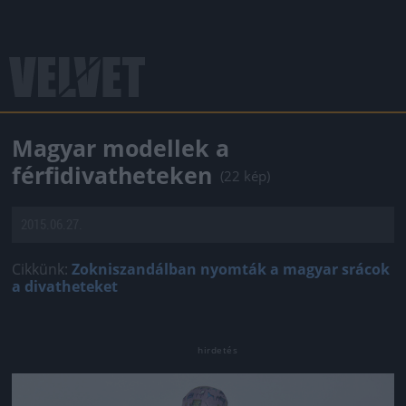
Magyar modellek a
férfidivatheteken
(22 kép)
2015.06.27.
Cikkünk:
Zokniszandálban nyomták a magyar srácok
a divatheteket
Jön még kép!