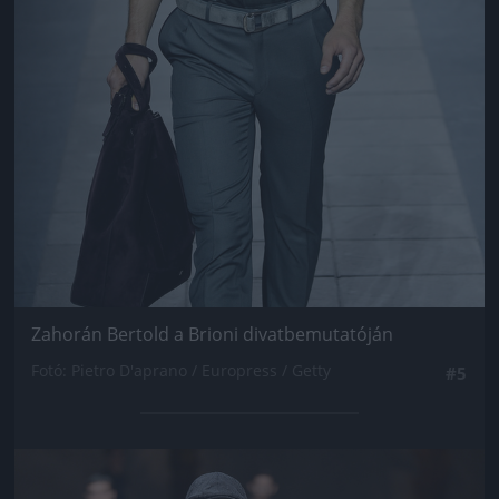
Zahorán Bertold a Brioni divatbemutatóján
Fotó: Pietro D'aprano / Europress / Getty
#5
Jön még kép!