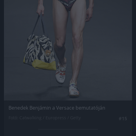
Benedek Benjámin a Versace bemutatóján
Fotó: Catwalking / Europress / Getty
#15