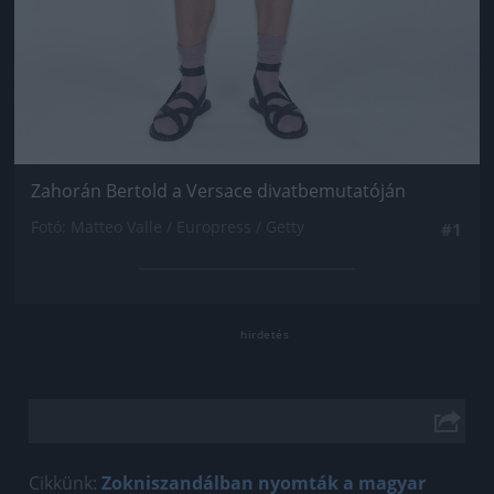
Zahorán Bertold a Versace divatbemutatóján
Fotó: Matteo Valle / Europress / Getty
#1
Cikkünk:
Zokniszandálban nyomták a magyar