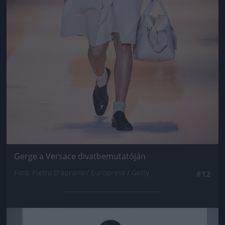
Gerge a Versace divatbemutatóján
Fotó: Pietro D'aprano / Europress / Getty
#12
Jön még kép!