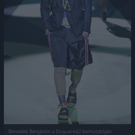
Benedek Benjámin a Dsquared2 bemutatóján