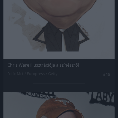
Chris Ware illusztrációja a színészről
Fotó: Mct / Europress / Getty
#15
Jön még kép!