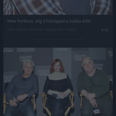
New Yorkban, alig 6 hónappal a halála előtt
Fotó: Daniel Zuchnik / Europress / Getty
#16
Jön még kép!