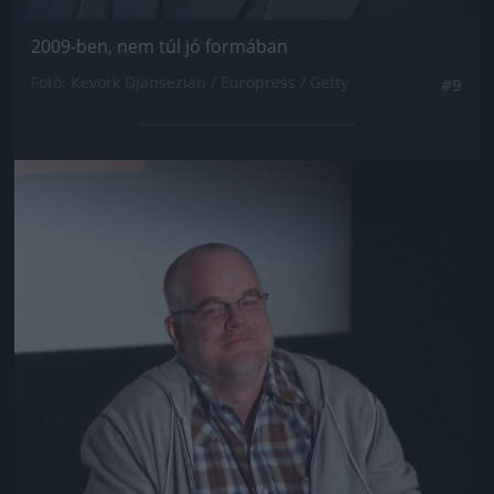
2009-ben, nem túl jó formában
Fotó: Kevork Djansezian / Europress / Getty
#9
Jön még kép!