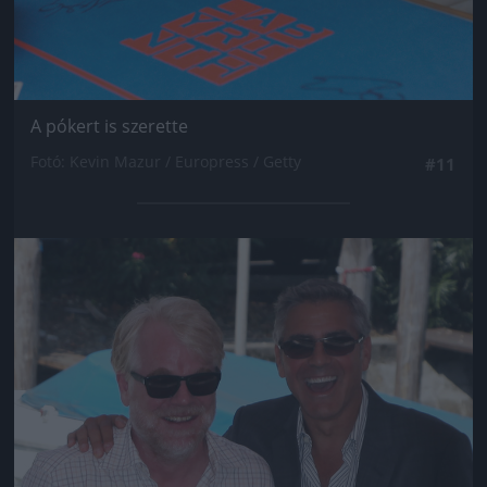
A pókert is szerette
Fotó: Kevin Mazur / Europress / Getty
#11
Jön még kép!