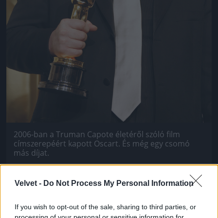
2006-ban a Truman Capote életéről szóló film
címszerepéért kapott Oscart. És még egy csomó
más díjat.
Fotó: Sgranitz / Europress / Getty
#7
Velvet -
Do Not Process My Personal Information
If you wish to opt-out of the sale, sharing to third parties, or
Jön még kép!
processing of your personal or sensitive information for