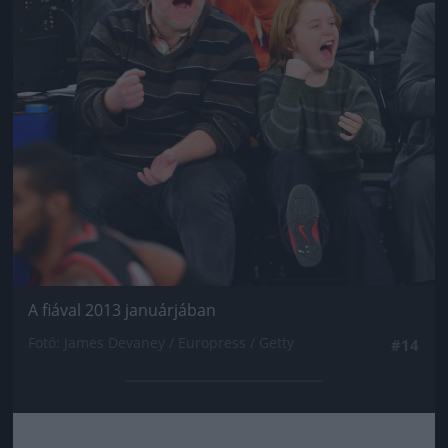
A fiával 2013 januárjában
Fotó: James Devaney / Europress / Getty
#14
Jön még kép!