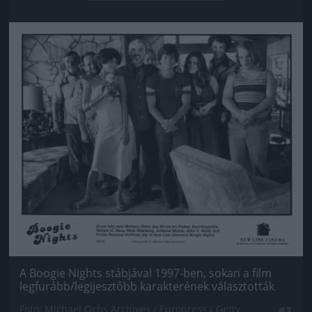
Jön még kép!
A Boogie Nights stábjával 1997-ben, sokan a film
legfurább/legijesztőbb karakterének választották
Fotó: Michael Ochs Archives / Europress / Getty
#3