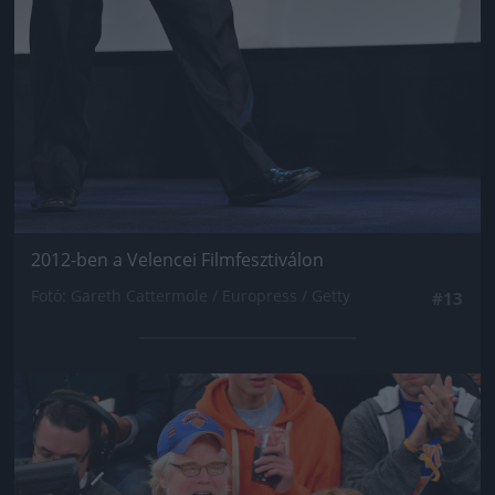
2012-ben a Velencei Filmfesztiválon
Fotó: Gareth Cattermole / Europress / Getty
#13
Jön még kép!