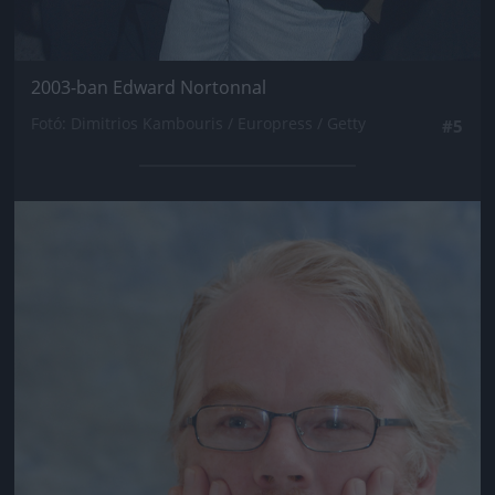
2003-ban Edward Nortonnal
Fotó: Dimitrios Kambouris / Europress / Getty
#5
Jön még kép!