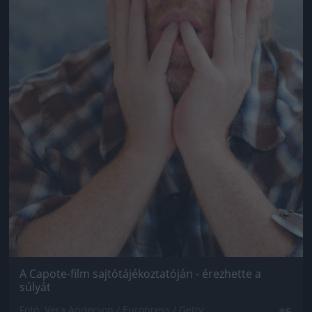
A Capote-film sajtótájékoztatóján - érezhette a
súlyát
Fotó: Vera Anderson / Europress / Getty
#6