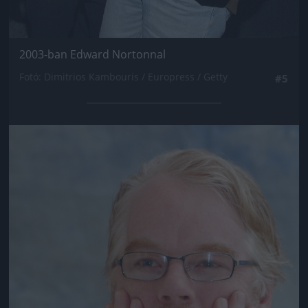
2003-ban Edward Nortonnal
Fotó: Dimitrios Kambouris / Europress / Getty
#5
Jön még kép!