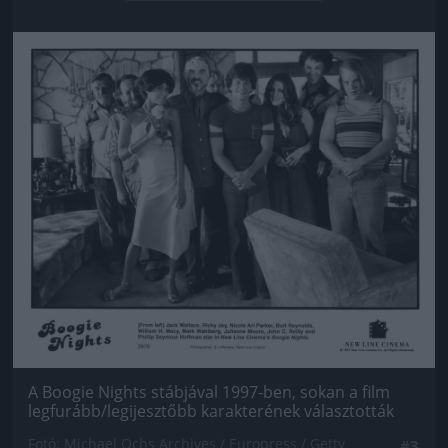
Jön még kép!
A Boogie Nights stábjával 1997-ben, sokan a film
legfurább/legijesztőbb karakterének választották
Fotó: Michael Ochs Archives / Europress / Getty
#3