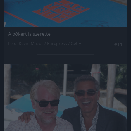
A pókert is szerette
Fotó: Kevin Mazur / Europress / Getty
#11
Jön még kép!