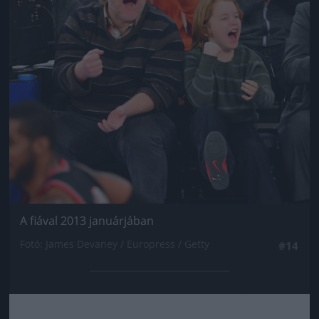
A fiával 2013 januárjában
Fotó: James Devaney / Europress / Getty
#14
Jön még kép!