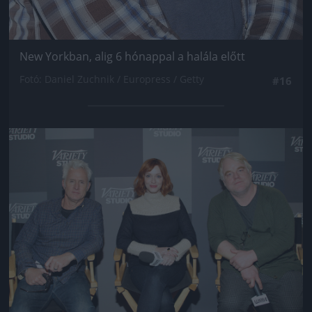
New Yorkban, alig 6 hónappal a halála előtt
Fotó: Daniel Zuchnik / Europress / Getty
#16
Jön még kép!