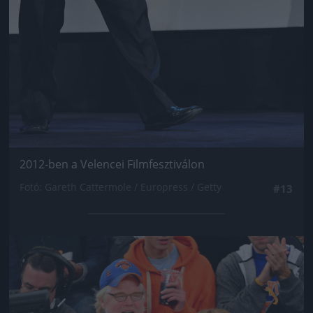
2012-ben a Velencei Filmfesztiválon
Fotó: Gareth Cattermole / Europress / Getty
#13
Jön még kép!