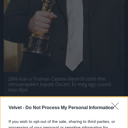
2006-ban a Truman Capote életéről szóló film
címszerepéért kapott Oscart. És még egy csomó
más díjat.
Fotó: Sgranitz / Europress / Getty
#7
Velvet -
Do Not Process My Personal Information
If you wish to opt-out of the sale, sharing to third parties, or
Jön még kép!
processing of your personal or sensitive information for