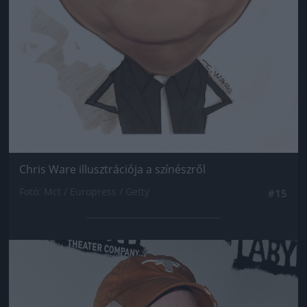
Chris Ware illusztrációja a színészről
Fotó: Mct / Europress / Getty
#15
Jön még kép!