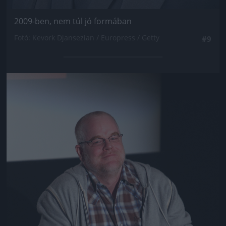
2009-ben, nem túl jó formában
Fotó: Kevork Djansezian / Europress / Getty
#9
Jön még kép!