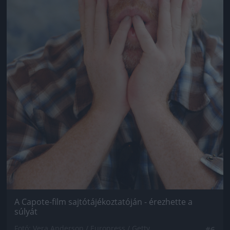
A Capote-film sajtótájékoztatóján - érezhette a
súlyát
Fotó: Vera Anderson / Europress / Getty
#6