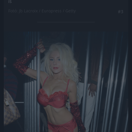
is
Fotó: Jb Lacroix / Europress / Getty
#3
Jön még kép!