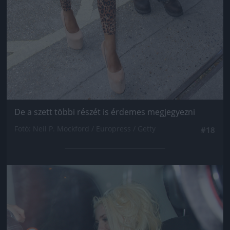
De a szett többi részét is érdemes megjegyezni
Fotó: Neil P. Mockford / Europress / Getty
#18
Jön még kép!