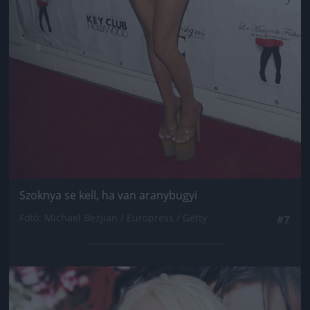
Szoknya se kell, ha van aranybugyi
Fotó: Michael Bezjian / Europress / Getty
#7
Jön még kép!