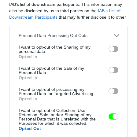
IAB’s list of downstream participants. This information may
also be disclosed by us to third parties on the
IAB’s List of
Downstream Participants
that may further disclose it to other
third parties.
Please note that this website/app uses one or more Google
Personal Data Processing Opt Outs
services and may gather and store information including but
not limited to your visit or usage behaviour. You may click to
I want to opt-out of the Sharing of my
personal data.
grant or deny consent to Google and its third-party tags to
Opted In
use your data for below specified purposes in below Google
consent section.
I want to opt-out of the Sale of my
Personal Data.
És kitartó munkával az is elsajátítható, hogy
Opted In
egyszerre hangsúlyozzuk hátulról a lábunkat,
oldalról a fenekünket, és persze a melleinket. Ha
I want to opt-out of processing my
eközben még az arcunk is látszik szemből, az már az
Personal Data for Targeted Advertising.
Ördögűző
Opted In
Fotó: Michael Tullberg / Europress / Getty
#9
I want to opt-out of Collection, Use,
Retention, Sale, and/or Sharing of my
Personal Data that Is Unrelated with the
Purposes for which it was collected.
Opted Out