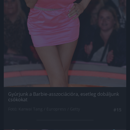
Gyúrjunk a Barbie-asszociációra, esetleg dobáljunk
csókokat
Fotó: Karwai Tang / Europress / Getty
#15