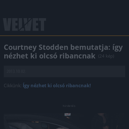
Courtney Stodden bemutatja: így
nézhet ki olcsó ribancnak
(24 kép)
2013.10.02.
Cikkünk:
Így nézhet ki olcsó ribancnak!
Jön még kép!