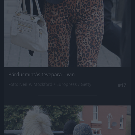
Párducmintás tevepara = win
Fotó: Neil P. Mockford / Europress / Getty
#17
Jön még kép!