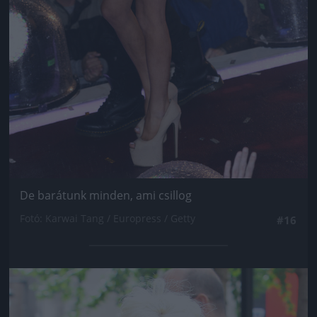
De barátunk minden, ami csillog
Fotó: Karwai Tang / Europress / Getty
#16
Jön még kép!