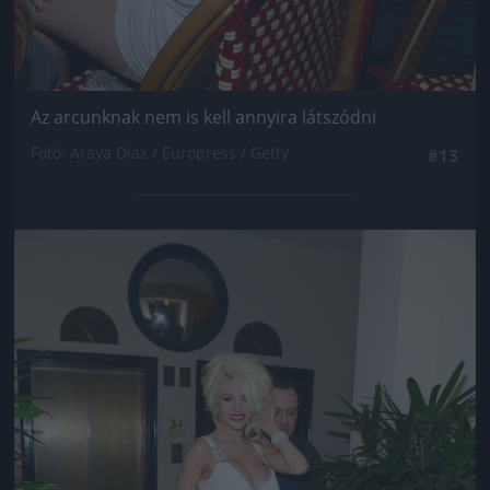
Az arcunknak nem is kell annyira látszódni
Fotó: Araya Diaz / Europress / Getty
#13
Jön még kép!