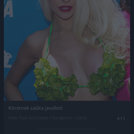
Köretnek saláta javallott
Fotó: Paul Archuleta / Europress / Getty
#11