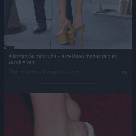
Állatmintás miniruha + eszelősen magas talp és
sarok = win
Fotó: Jb Lacroix / Europress / Getty
#5
Jön még kép!