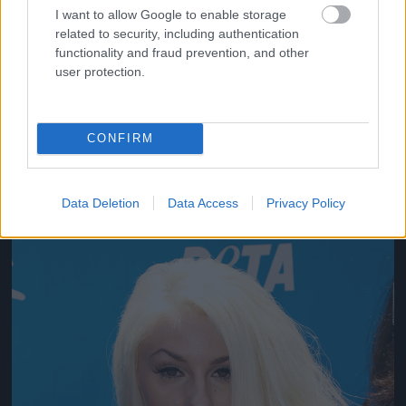
I want to allow Google to enable storage
related to security, including authentication
functionality and fraud prevention, and other
user protection.
Tegyünk dolgokat az arcunkba látványosan!
CONFIRM
Fotó: Paul Archuleta / Europress / Getty
#10
Data Deletion
Data Access
Privacy Policy
Jön még kép!