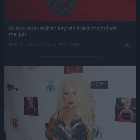
Az első lépés nyilván egy végletekig megnövelt
mellpár
Fotó: Jb Lacroix / Europress / Getty
#2
Jön még kép!