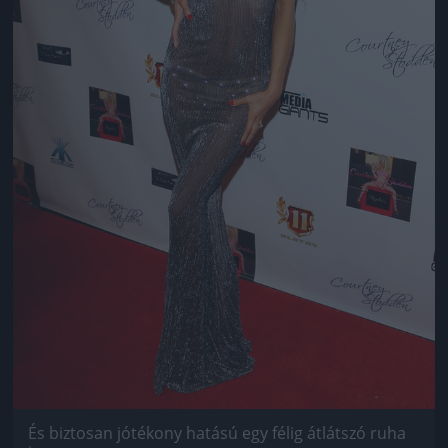
És biztosan jótékony hatású egy félig átlátszó ruha