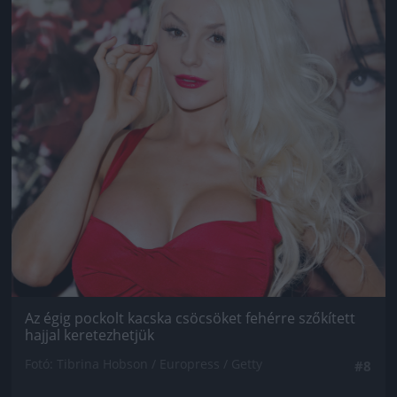
Az égig pockolt kacska csöcsöket fehérre szőkített
hajjal keretezhetjük
Fotó: Tibrina Hobson / Europress / Getty
#8