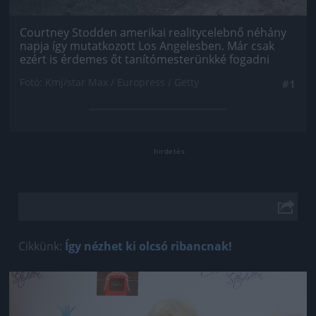
Courtney Stodden amerikai realitycelebnő néhány
napja így mutatkozott Los Angelesben. Már csak
ezért is érdemes őt tanítómesterünkké fogadni
Fotó: Kmj/star Max / Europress / Getty
#1
Cikkünk:
Így nézhet ki olcsó ribancnak!
Jön még kép!