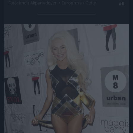
Fotó: Imeh Akpanudosen / Europress / Getty
#6
Jön még kép!