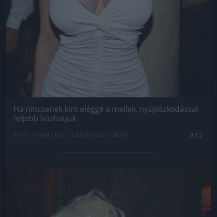
Ha nincsenek kint eléggé a mellek, nyújtózkodással
feljebb húzhatjuk
Fotó: Araya Diaz / Europress / Getty
#12
Jön még kép!