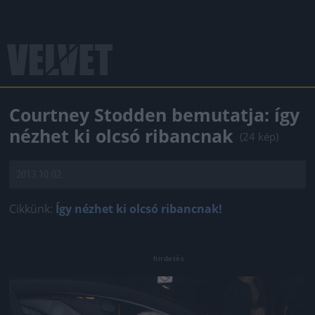
Courtney Stodden bemutatja: így
nézhet ki olcsó ribancnak
(24 kép)
2013.10.02.
Cikkünk:
Így nézhet ki olcsó ribancnak!
Jön még kép!