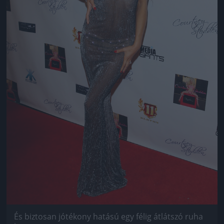
És biztosan jótékony hatású egy félig átlátszó ruha