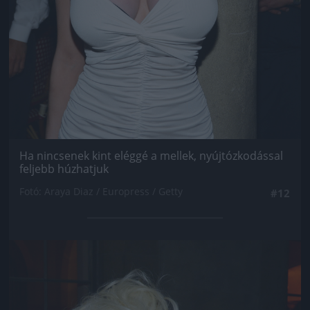
Ha nincsenek kint eléggé a mellek, nyújtózkodással
feljebb húzhatjuk
Fotó: Araya Diaz / Europress / Getty
#12
Jön még kép!