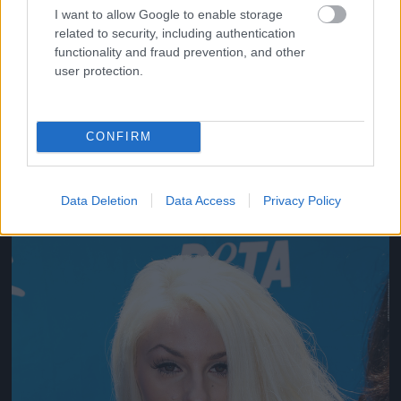
I want to allow Google to enable storage
related to security, including authentication
functionality and fraud prevention, and other
user protection.
Tegyünk dolgokat az arcunkba látványosan!
CONFIRM
Fotó: Paul Archuleta / Europress / Getty
#10
Data Deletion
Data Access
Privacy Policy
Jön még kép!