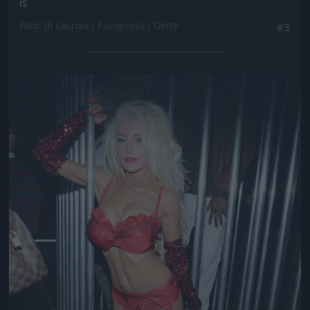
is
Fotó: Jb Lacroix / Europress / Getty
#3
Jön még kép!