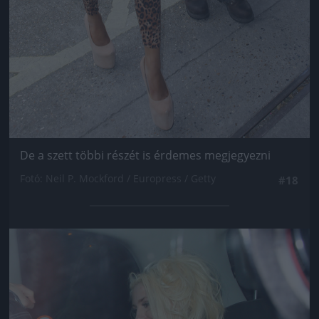
De a szett többi részét is érdemes megjegyezni
Fotó: Neil P. Mockford / Europress / Getty
#18
Jön még kép!