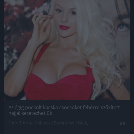
Az égig pockolt kacska csöcsöket fehérre szőkített
hajjal keretezhetjük
Fotó: Tibrina Hobson / Europress / Getty
#8