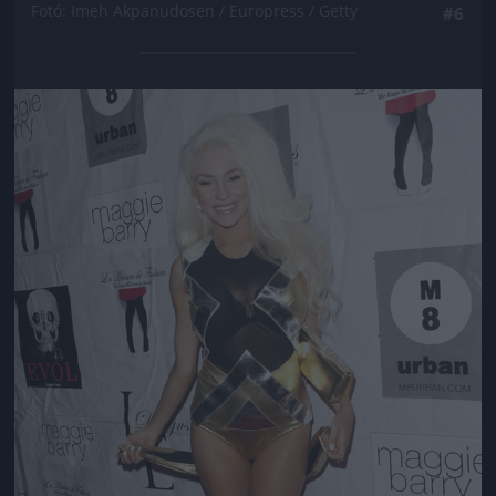
Fotó: Imeh Akpanudosen / Europress / Getty
#6
Jön még kép!