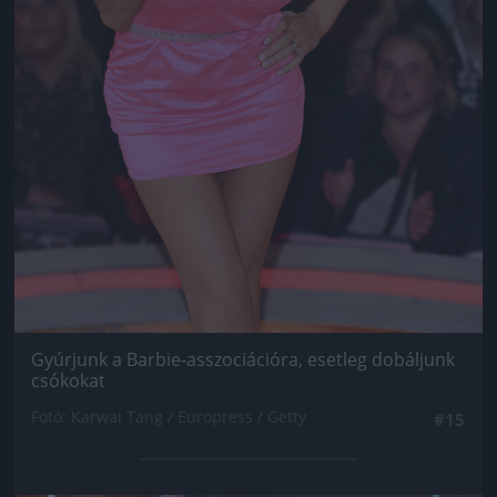
Gyúrjunk a Barbie-asszociációra, esetleg dobáljunk
csókokat
Fotó: Karwai Tang / Europress / Getty
#15