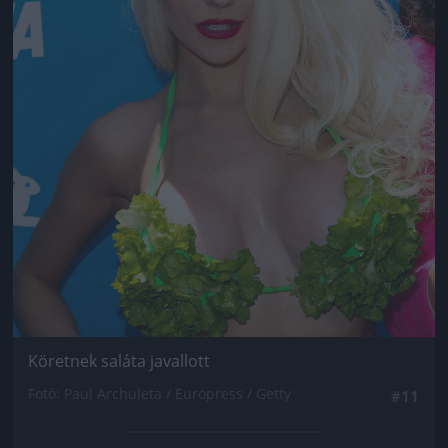
Köretnek saláta javallott
Fotó: Paul Archuleta / Europress / Getty
#11