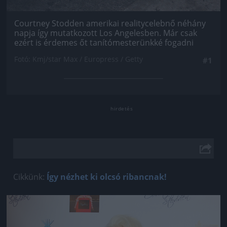
Courtney Stodden amerikai realitycelebnő néhány
napja így mutatkozott Los Angelesben. Már csak
ezért is érdemes őt tanítómesterünkké fogadni
Fotó: Kmj/star Max / Europress / Getty
#1
Cikkünk:
Így nézhet ki olcsó ribancnak!
Jön még kép!