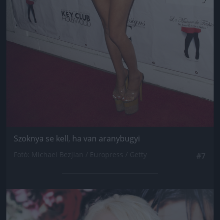
Szoknya se kell, ha van aranybugyi
Fotó: Michael Bezjian / Europress / Getty
#7
Jön még kép!