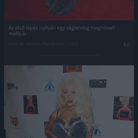
Az első lépés nyilván egy végletekig megnövelt
mellpár
Fotó: Jb Lacroix / Europress / Getty
#2
Jön még kép!