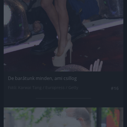
De barátunk minden, ami csillog
Fotó: Karwai Tang / Europress / Getty
#16
Jön még kép!