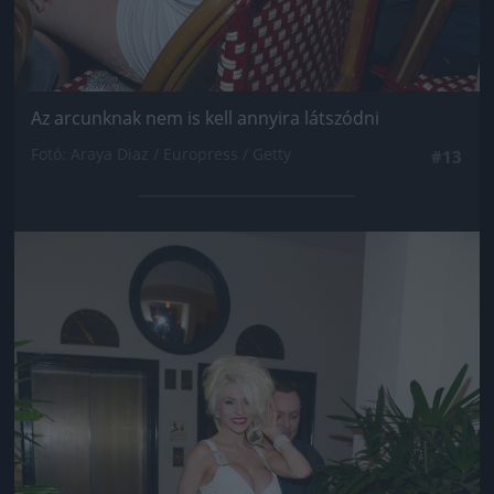
Az arcunknak nem is kell annyira látszódni
Fotó: Araya Diaz / Europress / Getty
#13
Jön még kép!