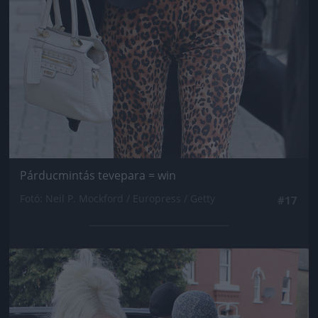
Párducmintás tevepara = win
Fotó: Neil P. Mockford / Europress / Getty
#17
Jön még kép!