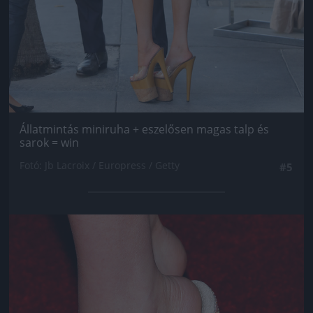
Állatmintás miniruha + eszelősen magas talp és
sarok = win
Fotó: Jb Lacroix / Europress / Getty
#5
Jön még kép!