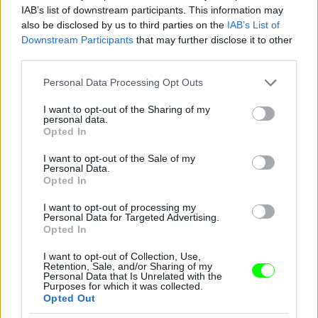
IAB’s list of downstream participants. This information may
also be disclosed by us to third parties on the
IAB’s List of
Downstream Participants
that may further disclose it to other
third parties.
Please note that this website/app uses one or more Google
Personal Data Processing Opt Outs
services and may gather and store information including but
not limited to your visit or usage behaviour. You may click to
I want to opt-out of the Sharing of my
personal data.
grant or deny consent to Google and its third-party tags to
Opted In
use your data for below specified purposes in below Google
consent section.
I want to opt-out of the Sale of my
Personal Data.
És kitartó munkával az is elsajátítható, hogy
Opted In
egyszerre hangsúlyozzuk hátulról a lábunkat,
oldalról a fenekünket, és persze a melleinket. Ha
I want to opt-out of processing my
eközben még az arcunk is látszik szemből, az már az
Personal Data for Targeted Advertising.
Ördögűző
Opted In
Fotó: Michael Tullberg / Europress / Getty
#9
I want to opt-out of Collection, Use,
Retention, Sale, and/or Sharing of my
Personal Data that Is Unrelated with the
Purposes for which it was collected.
Opted Out