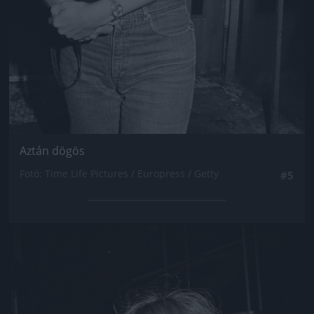
Aztán dögös
Fotó: Time Life Pictures / Europress / Getty
#5
Jön még kép!