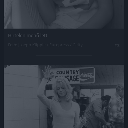
Hirtelen menő lett
Fotó: Joseph Klipple / Europress / Getty
#3
Jön még kép!