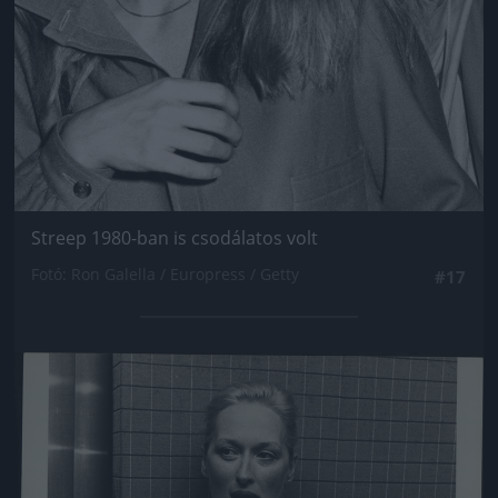
Streep 1980-ban is csodálatos volt
Fotó: Ron Galella / Europress / Getty
#17
Jön még kép!