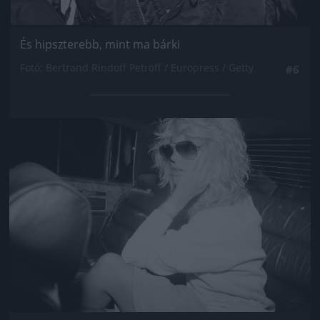
És hipszterebb, mint ma bárki
Fotó: Bertrand Rindoff Petroff / Europress / Getty
#6
Jön még kép!