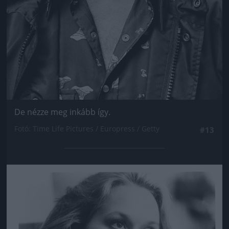
De nézze meg inkább így.
Fotó: Time Life Pictures / Europress / Getty
#13
Jön még kép!