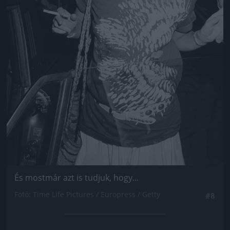
És mostmár azt is tudjuk, hogy...
Fotó: Time Life Pictures / Europress / Getty
#8