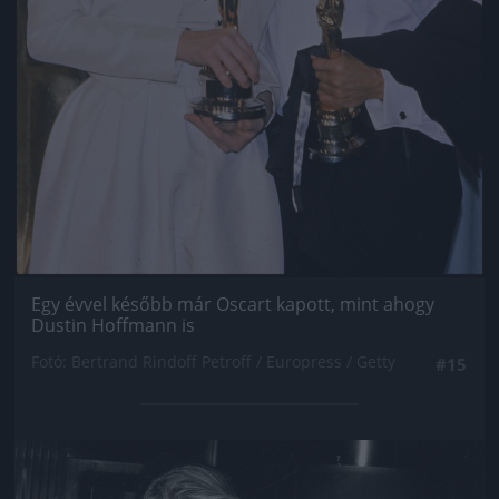
Egy évvel később már Oscart kapott, mint ahogy
Dustin Hoffmann is
Fotó: Bertrand Rindoff Petroff / Europress / Getty
#15
Jön még kép!