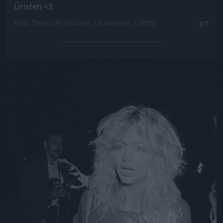
Úristen <3
Fotó: Time Life Pictures / Europress / Getty
#7
Jön még kép!