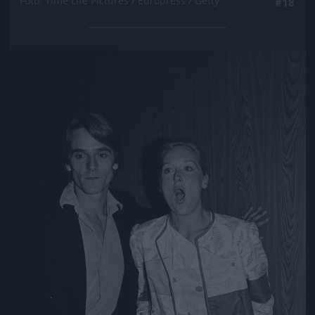
Fotó: Time Life Pictures / Europress / Getty
#18
Jön még kép!