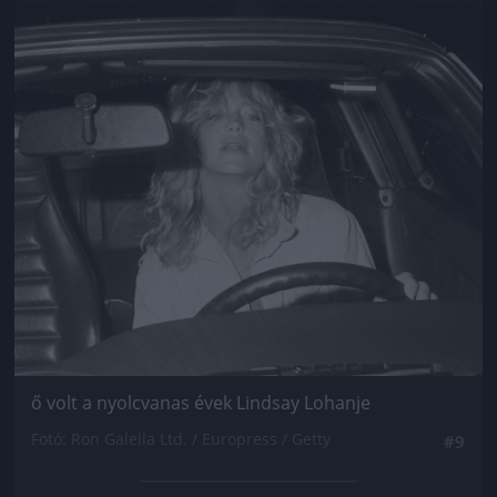
Jön még kép!
ő volt a nyolcvanas évek Lindsay Lohanje
Fotó: Ron Galella Ltd. / Europress / Getty
#9