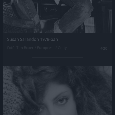
Susan Sarandon 1978-ban
Fotó: Tim Boxer / Europress / Getty
#20
Jön még kép!