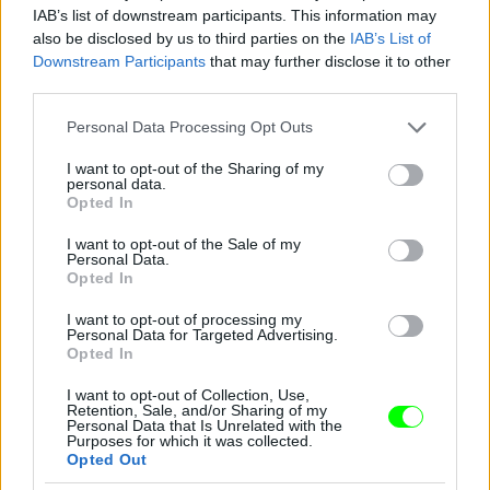
IAB’s list of downstream participants. This information may
also be disclosed by us to third parties on the
IAB’s List of
Downstream Participants
that may further disclose it to other
third parties.
Please note that this website/app uses one or more Google
Personal Data Processing Opt Outs
services and may gather and store information including but
not limited to your visit or usage behaviour. You may click to
I want to opt-out of the Sharing of my
personal data.
Aki amúgy azóta is együtt van Kurt Russellel
grant or deny consent to Google and its third-party tags to
Opted In
use your data for below specified purposes in below Google
Fotó: Ron Galella / Europress / Getty
#10
consent section.
I want to opt-out of the Sale of my
Personal Data.
Opted In
I want to opt-out of processing my
Jön még kép!
Personal Data for Targeted Advertising.
Opted In
I want to opt-out of Collection, Use,
Retention, Sale, and/or Sharing of my
Personal Data that Is Unrelated with the
Purposes for which it was collected.
Opted Out