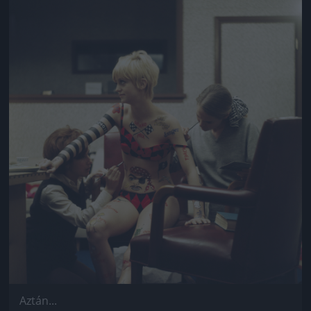
Jön még kép!
Aztán...