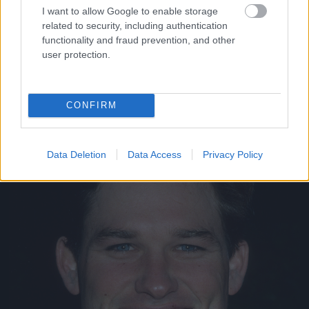
I want to allow Google to enable storage
Aki szintén nem volt rossz pasi régen
related to security, including authentication
Fotó: Donaldson Collection / Europress / Getty
#11
functionality and fraud prevention, and other
user protection.
Jön még kép!
CONFIRM
Data Deletion
Data Access
Privacy Policy