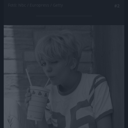
Fotó: Nbc / Europress / Getty
#2
Jön még kép!