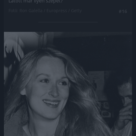
Látott már ilyen szépet?
Fotó: Ron Galella / Europress / Getty
#16
Jön még kép!