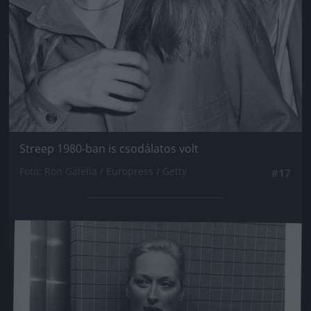
Streep 1980-ban is csodálatos volt
Fotó: Ron Galella / Europress / Getty
#17
Jön még kép!