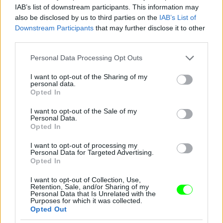
IAB’s list of downstream participants. This information may
also be disclosed by us to third parties on the
IAB’s List of
Downstream Participants
that may further disclose it to other
third parties.
Please note that this website/app uses one or more Google
Personal Data Processing Opt Outs
services and may gather and store information including but
not limited to your visit or usage behaviour. You may click to
I want to opt-out of the Sharing of my
personal data.
Aki amúgy azóta is együtt van Kurt Russellel
grant or deny consent to Google and its third-party tags to
Opted In
use your data for below specified purposes in below Google
Fotó: Ron Galella / Europress / Getty
#10
consent section.
I want to opt-out of the Sale of my
Personal Data.
Opted In
I want to opt-out of processing my
Jön még kép!
Personal Data for Targeted Advertising.
Opted In
I want to opt-out of Collection, Use,
Retention, Sale, and/or Sharing of my
Personal Data that Is Unrelated with the
Purposes for which it was collected.
Opted Out