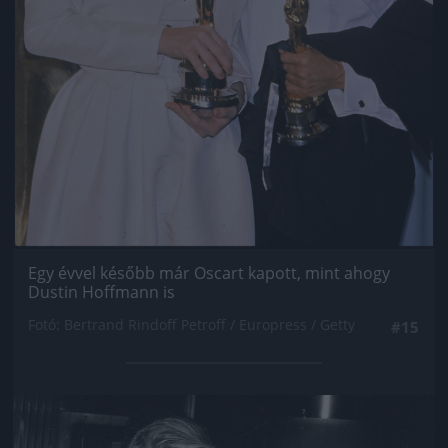
Egy évvel később már Oscart kapott, mint ahogy
Dustin Hoffmann is
Fotó: Bertrand Rindoff Petroff / Europress / Getty
#15
Jön még kép!