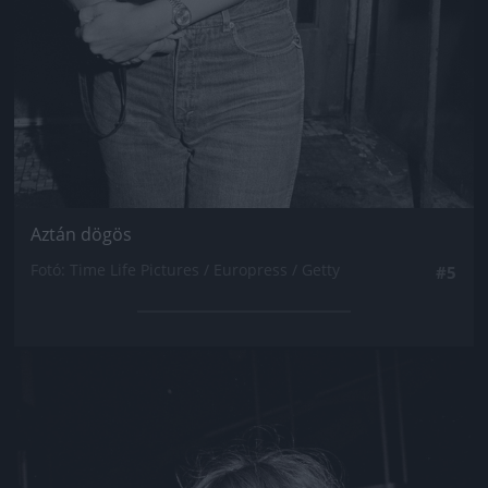
Aztán dögös
Fotó: Time Life Pictures / Europress / Getty
#5
Jön még kép!