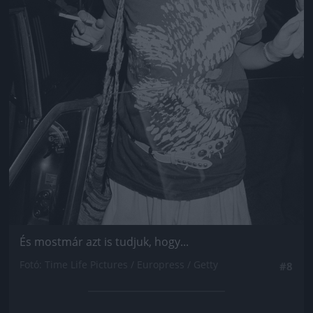
És mostmár azt is tudjuk, hogy...
Fotó: Time Life Pictures / Europress / Getty
#8