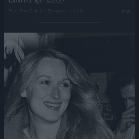
Látott már ilyen szépet?
Fotó: Ron Galella / Europress / Getty
#16
Jön még kép!