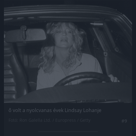
Jön még kép!
ő volt a nyolcvanas évek Lindsay Lohanje
Fotó: Ron Galella Ltd. / Europress / Getty
#9