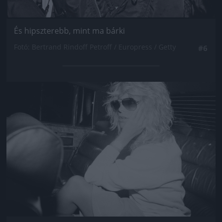
És hipszterebb, mint ma bárki
Fotó: Bertrand Rindoff Petroff / Europress / Getty
#6
Jön még kép!