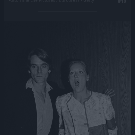
Fotó: Time Life Pictures / Europress / Getty
#18
Jön még kép!