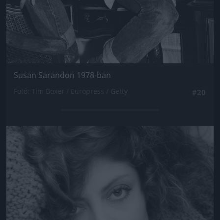
Susan Sarandon 1978-ban
Fotó: Tim Boxer / Europress / Getty
#20
Jön még kép!