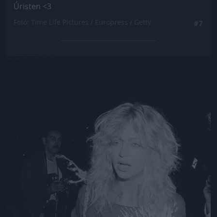
Úristen <3
Fotó: Time Life Pictures / Europress / Getty
#7
Jön még kép!