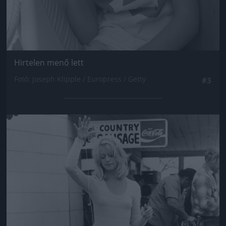
Hirtelen menő lett
Fotó: Joseph Klipple / Europress / Getty
#3
Jön még kép!