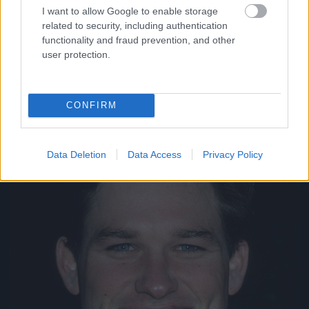
I want to allow Google to enable storage
Aki szintén nem volt rossz pasi régen
related to security, including authentication
Fotó: Donaldson Collection / Europress / Getty
#11
functionality and fraud prevention, and other
user protection.
Jön még kép!
CONFIRM
Data Deletion
Data Access
Privacy Policy