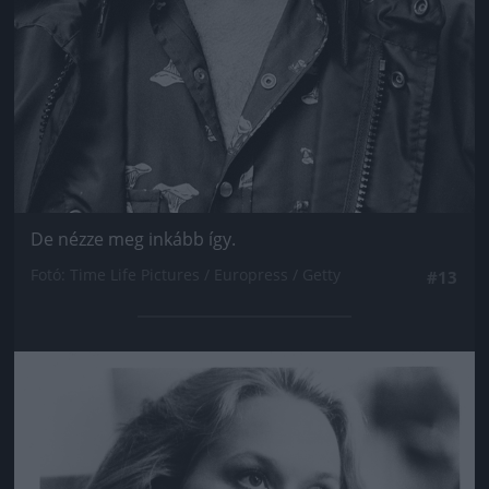
De nézze meg inkább így.
Fotó: Time Life Pictures / Europress / Getty
#13
Jön még kép!