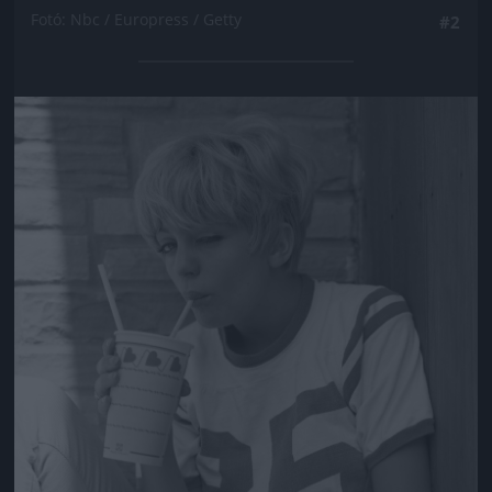
Fotó: Nbc / Europress / Getty
#2
Jön még kép!