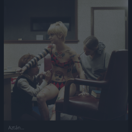
Jön még kép!
Aztán...