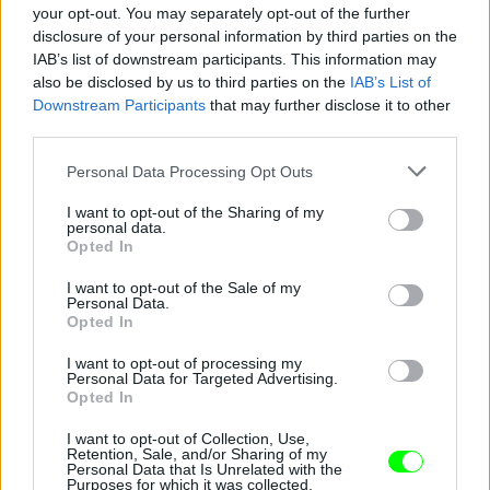
your opt-out. You may separately opt-out of the further
disclosure of your personal information by third parties on the
IAB’s list of downstream participants. This information may
also be disclosed by us to third parties on the
IAB’s List of
Downstream Participants
that may further disclose it to other
third parties.
Please note that this website/app uses one or more Google
Personal Data Processing Opt Outs
services and may gather and store information including but
not limited to your visit or usage behaviour. You may click to
I want to opt-out of the Sharing of my
personal data.
grant or deny consent to Google and its third-party tags to
Opted In
use your data for below specified purposes in below Google
consent section.
I want to opt-out of the Sale of my
Personal Data.
Opted In
I want to opt-out of processing my
Personal Data for Targeted Advertising.
Opted In
Vígh Diána
I want to opt-out of Collection, Use,
Fotó: Vanik Zoltán / velvet.hu
#7
Retention, Sale, and/or Sharing of my
Personal Data that Is Unrelated with the
Purposes for which it was collected.