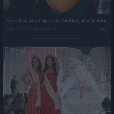
Sarka Kata barátnője, Szabó Zsófi is eljött a döntőre
Fotó: Vanik Zoltán / velvet.hu
#11
Jön még kép!