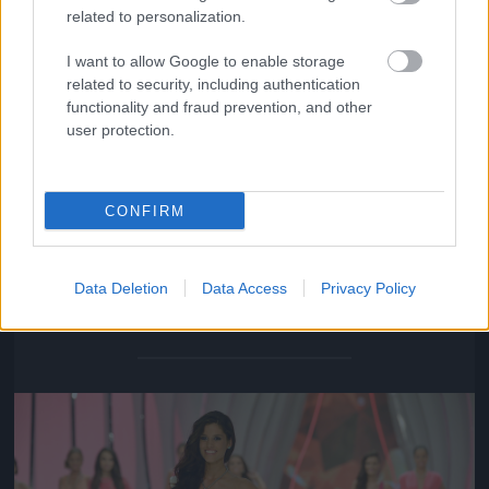
related to personalization.
I want to allow Google to enable storage
related to security, including authentication
functionality and fraud prevention, and other
user protection.
CONFIRM
Kocsis Korinna a Facebookon azt írta: tudta,hogy az
első két hely nem lesz az övé
Data Deletion
Data Access
Privacy Policy
Fotó: Vanik Zoltán / velvet.hu
#8
Jön még kép!