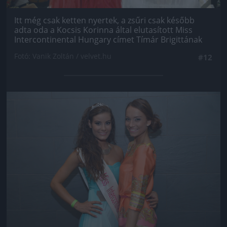
Itt még csak ketten nyertek, a zsűri csak később
adta oda a Kocsis Korinna által elutasított Miss
Intercontinental Hungary címet Tímár Brigittának
Fotó: Vanik Zoltán / velvet.hu
#12
Jön még kép!