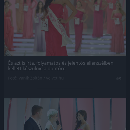
És azt is írta, folyamatos és jelentős ellenszélben
kellett készülnie a döntőre
Fotó: Vanik Zoltán / velvet.hu
#9
Jön még kép!