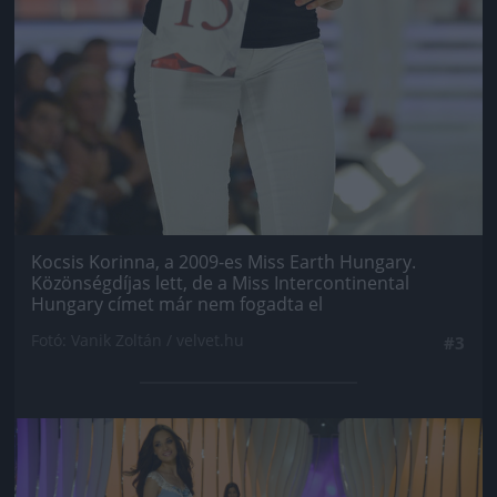
Kocsis Korinna, a 2009-es Miss Earth Hungary.
Közönségdíjas lett, de a Miss Intercontinental
Hungary címet már nem fogadta el
Fotó: Vanik Zoltán / velvet.hu
#3
Jön még kép!