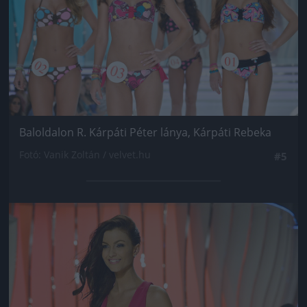
Baloldalon R. Kárpáti Péter lánya, Kárpáti Rebeka
Fotó: Vanik Zoltán / velvet.hu
#5
Jön még kép!