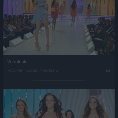
Vonulnak
Fotó: Vanik Zoltán / velvet.hu
#4
Jön még kép!