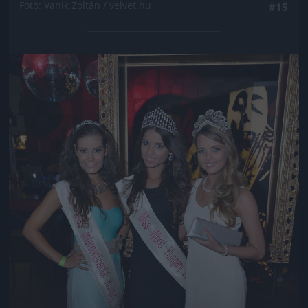
Fotó: Vanik Zoltán / velvet.hu
#15
Jön még kép!