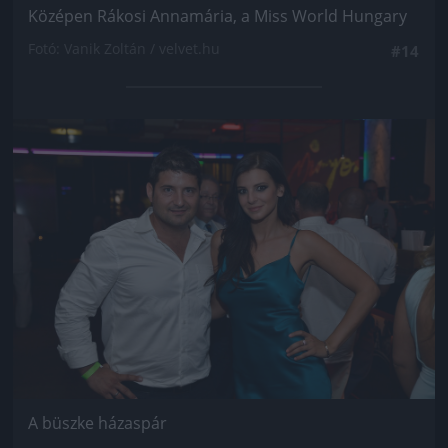
Középen Rákosi Annamária, a Miss World Hungary
Fotó: Vanik Zoltán / velvet.hu
#14
Jön még kép!
A büszke házaspár