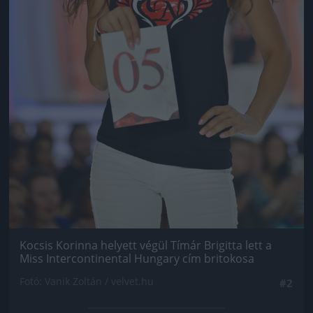
Kocsis Korinna helyett végül Tímár Brigitta lett a
Miss Intercontinental Hungary cím britokosa
Fotó: Vanik Zoltán / velvet.hu
#2