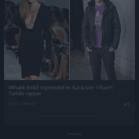
Mihalik Enikő topmodell és Karácson \'Fluor\'
Tamás rapper
Fotó: / Velvet
#1