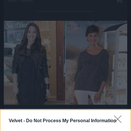
Fotó: / Velvet
#5
Jön még kép!
Debreczeni Zita fotós-modell és Ördög Nóra
műsorvezető
Velvet -
Do Not Process My Personal Information
Fotó: / Velvet
#6