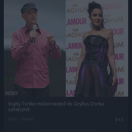
Jön még kép!
Vujity Tvrtko műsorvezető és Gryllus Dorka
színésznő
Fotó: / Velvet
#13