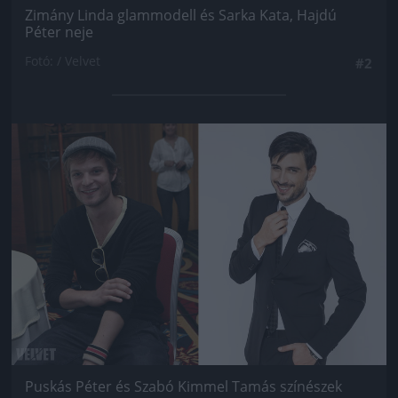
Zimány Linda glammodell és Sarka Kata, Hajdú
Péter neje
Fotó: / Velvet
#2
Jön még kép!
Puskás Péter és Szabó Kimmel Tamás színészek