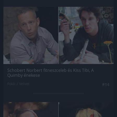
Jön még kép!
Schobert Norbert fitneszceleb és Kiss Tibi, A
Quimby énekese
Fotó: / Velvet
#14
Jön még kép!