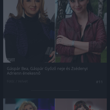
Gáspár Bea, Gáspár Győző neje és Zsédenyi
Adrienn énekesnő
Fotó: / Velvet
#11
Jön még kép!