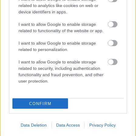
Jön még kép!
related to analytics like cookies on web or
device identifiers in apps.
I want to allow Google to enable storage
related to functionality of the website or app.
I want to allow Google to enable storage
related to personalization.
I want to allow Google to enable storage
related to security, including authentication
functionality and fraud prevention, and other
user protection.
Palya Bea énekesnő és Fekete Pákó
Fotó: / Velvet
#9
CONFIRM
Jön még kép!
Data Deletion
Data Access
Privacy Policy