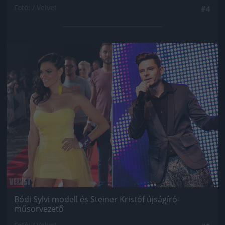
Fotó: / Velvet
#4
Jön még kép!
Bódi Sylvi modell és Steiner Kristóf újságíró-
műsorvezető