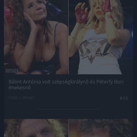
Bálint Antónia volt szépségkirálynő és Péterfy Bori
énekesnő
Fotó: / Velvet
#15
Jön még kép!