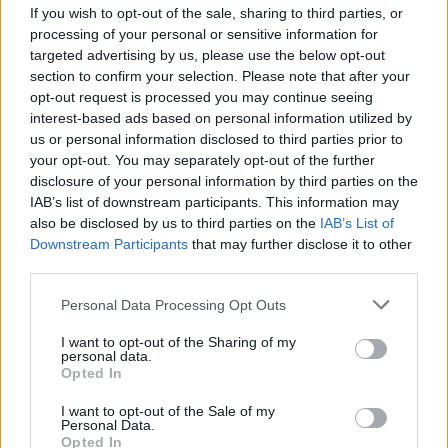
If you wish to opt-out of the sale, sharing to third parties, or
processing of your personal or sensitive information for
targeted advertising by us, please use the below opt-out
section to confirm your selection. Please note that after your
Jön még kép!
opt-out request is processed you may continue seeing
interest-based ads based on personal information utilized by
us or personal information disclosed to third parties prior to
your opt-out. You may separately opt-out of the further
disclosure of your personal information by third parties on the
IAB’s list of downstream participants. This information may
also be disclosed by us to third parties on the
IAB’s List of
Downstream Participants
that may further disclose it to other
third parties.
Please note that this website/app uses one or more Google
Personal Data Processing Opt Outs
services and may gather and store information including but
not limited to your visit or usage behaviour. You may click to
I want to opt-out of the Sharing of my
Bartók Eszter énekesnő és Kelemen Anna
personal data.
explaymate
grant or deny consent to Google and its third-party tags to
Opted In
use your data for below specified purposes in below Google
Fotó: / Velvet
#7
consent section.
I want to opt-out of the Sale of my
Personal Data.
Opted In