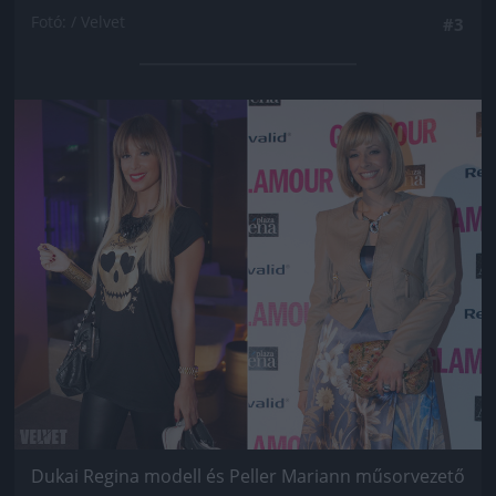
Fotó: / Velvet
#3
Jön még kép!
Dukai Regina modell és Peller Mariann műsorvezető