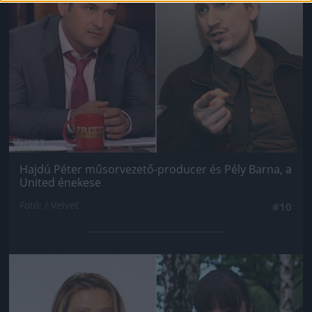
Hajdú Péter műsorvezető-producer és Pély Barna, a
United énekese
Fotó: / Velvet
#10
Jön még kép!