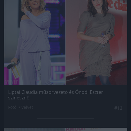
Liptai Claudia műsorvezető és Ónodi Eszter
színésznő
Fotó: / Velvet
#12