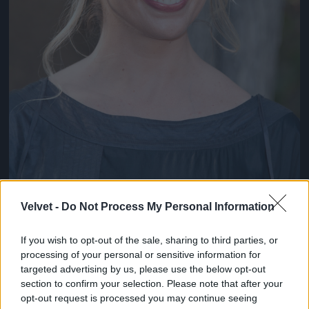
Velvet -
Do Not Process My Personal Information
If you wish to opt-out of the sale, sharing to third parties, or
processing of your personal or sensitive information for
Sarah Michelle Gellar, az eredeti vámpírvadász
targeted advertising by us, please use the below opt-out
ugyancsak nem veri nagydobra, de szintén
section to confirm your selection. Please note that after your
republikánus
opt-out request is processed you may continue seeing