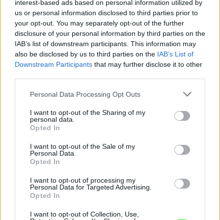
Fotó: Amanda Edwards / Europress / Getty
#4
interest-based ads based on personal information utilized by
us or personal information disclosed to third parties prior to
your opt-out. You may separately opt-out of the further
disclosure of your personal information by third parties on the
IAB’s list of downstream participants. This information may
Jön még kép!
also be disclosed by us to third parties on the
IAB’s List of
Downstream Participants
that may further disclose it to other
third parties.
Please note that this website/app uses one or more Google
Personal Data Processing Opt Outs
services and may gather and store information including but
not limited to your visit or usage behaviour. You may click to
I want to opt-out of the Sharing of my
personal data.
grant or deny consent to Google and its third-party tags to
Opted In
use your data for below specified purposes in below Google
consent section.
I want to opt-out of the Sale of my
Personal Data.
Opted In
I want to opt-out of processing my
Personal Data for Targeted Advertising.
Opted In
I want to opt-out of Collection, Use,