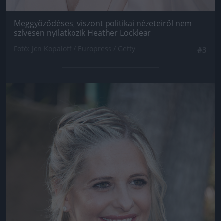
Meggyőződéses, viszont politikai nézeteiről nem
szívesen nyilatkozik Heather Locklear
Fotó: Jon Kopaloff / Europress / Getty
#3
Jön még kép!