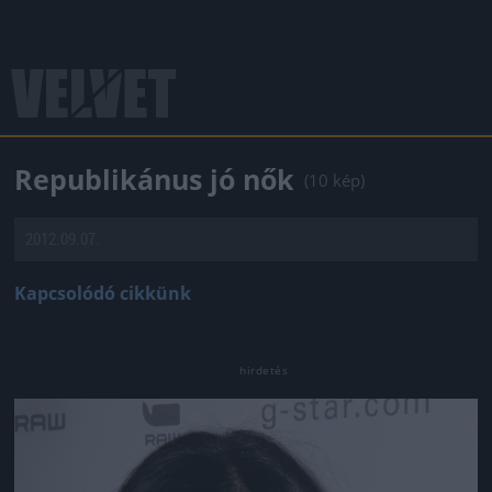
Republikánus jó nők
(10 kép)
2012.09.07.
Kapcsolódó cikkünk
Jön még kép!