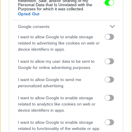
Retention, Sale, and/or Sharing of my
Personal Data that Is Unrelated with the
Purposes for which it was collected.
Opted Out
Google consents
I want to allow Google to enable storage
related to advertising like cookies on web or
device identifiers in apps.
I want to allow my user data to be sent to
Google for online advertising purposes.
I want to allow Google to send me
Az egykori modell, ma sorozatszínésznő Angie
personalized advertising.
Harmon sem maradt hűtlen texasi gyökereihez
Fotó: Joe Scarnici / Europress / Getty
I want to allow Google to enable storage
#5
related to analytics like cookies on web or
device identifiers in apps.
I want to allow Google to enable storage
Jön még kép!
related to functionality of the website or app.