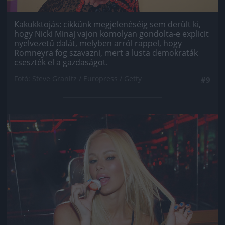
Kakukktojás: cikkünk megjelenéséig sem derült ki,
hogy Nicki Minaj vajon komolyan gondolta-e explicit
nyelvezetű dalát, melyben arról rappel, hogy
Romneyra fog szavazni, mert a lusta demokraták
cseszték el a gazdaságot.
Fotó: Steve Granitz / Europress / Getty
#9
Jön még kép!