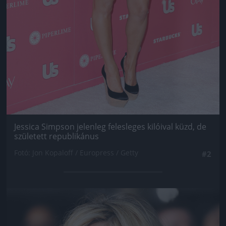
Jessica Simpson jelenleg felesleges kilóival küzd, de
született republikánus
Fotó: Jon Kopaloff / Europress / Getty
#2
Jön még kép!