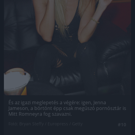
És az igazi meglepetés a végére: igen, Jenna
Jameson, a börtönt épp csak megúszó pornósztár is
Mitt Romneyra fog szavazni.
Fotó: Bryan Steffy / Europress / Getty
#10