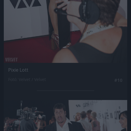
Pixie Lott
Fotó: Velvet / Velvet
#10
Jön még kép!