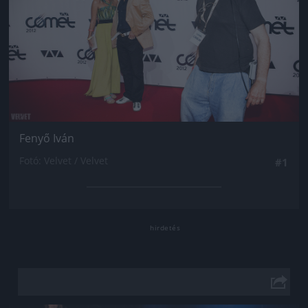
Fenyő Iván
Fotó: Velvet / Velvet
#1