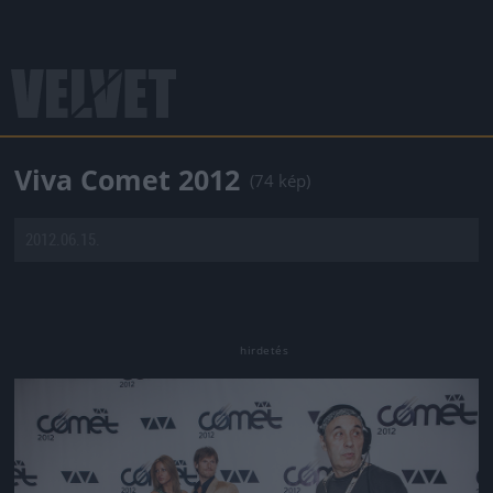
Viva Comet 2012
(74 kép)
2012.06.15.
Jön még kép!