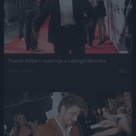
Puzsér Róbert reakciója a rajongótáborára
Fotó: / Velvet
#11
Jön még kép!