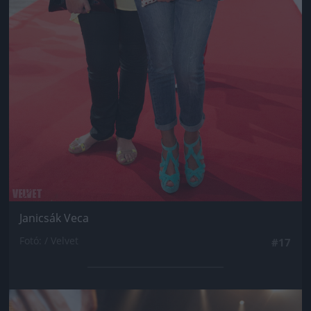
Janicsák Veca
Fotó: / Velvet
#17
Jön még kép!