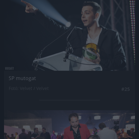
SP mutogat
Fotó: Velvet / Velvet
#25
Jön még kép!