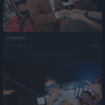
Autogram!
Fotó: / Velvet
#12
Jön még kép!