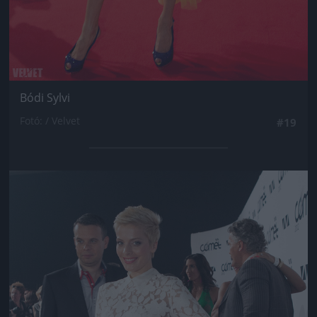
Bódi Sylvi
Fotó: / Velvet
#19
Jön még kép!