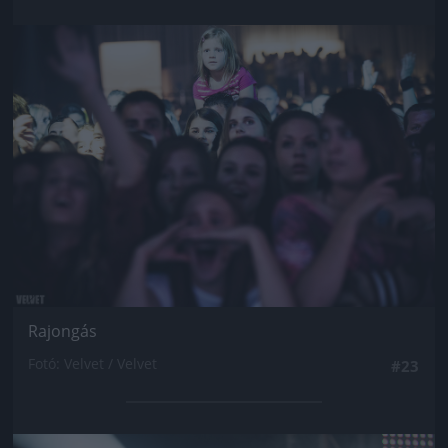
Jön még kép!
Rajongás
Fotó: Velvet / Velvet
#23