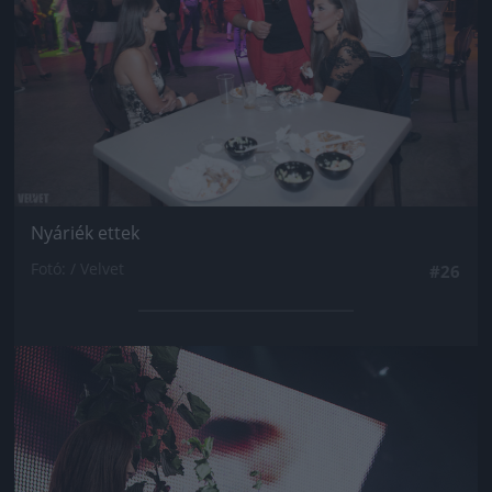
Nyáriék ettek
Fotó: / Velvet
#26
Jön még kép!