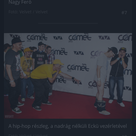
Nagy Feró
Fotó: Velvet / Velvet
#7
Jön még kép!
A hip-hop részleg, a nadrág nélküli Eckü vezérletével
Fotó: Velvet / Velvet