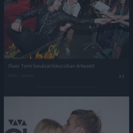
Fluor Tomi bevásárlókocsiban érkezett
Fotó: / Velvet
#4
Jön még kép!