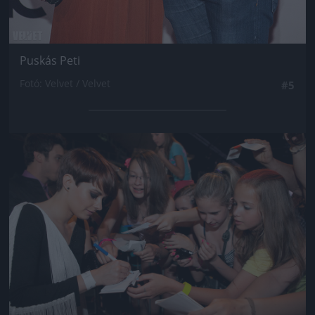
Puskás Peti
Fotó: Velvet / Velvet
#5
Jön még kép!