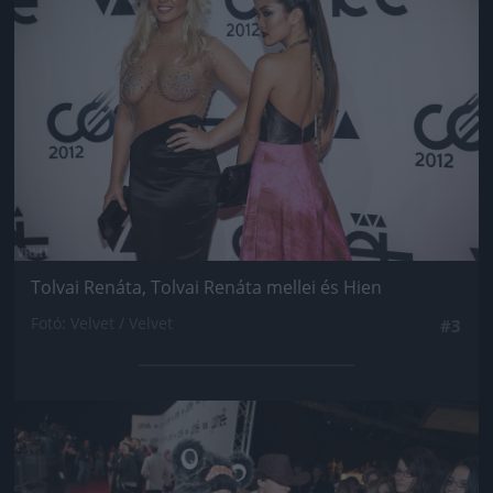
Tolvai Renáta, Tolvai Renáta mellei és Hien
Fotó: Velvet / Velvet
#3
Jön még kép!