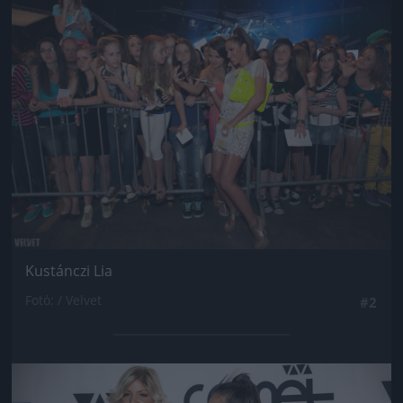
Jön még kép!
Kustánczi Lia
Fotó: / Velvet
#2
Jön még kép!