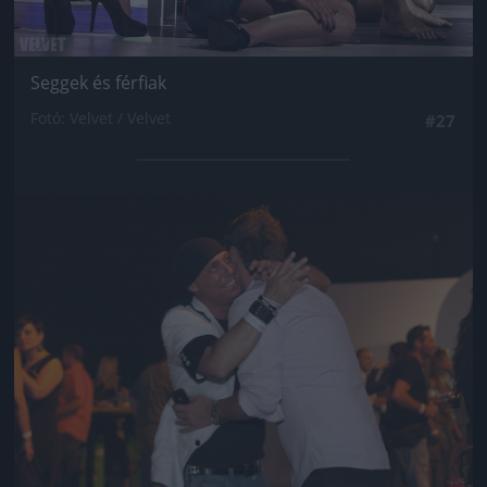
Seggek és férfiak
Fotó: Velvet / Velvet
#27
Jön még kép!