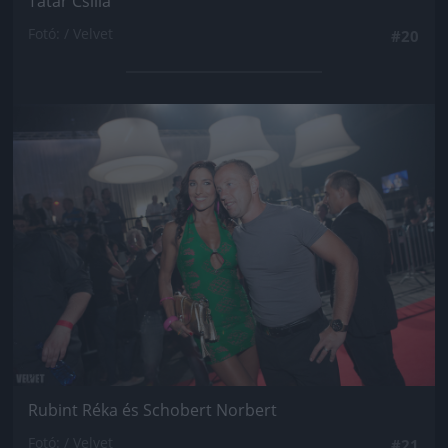
Tatár Csilla
Fotó: / Velvet
#20
Jön még kép!
Rubint Réka és Schobert Norbert
Fotó: / Velvet
#21