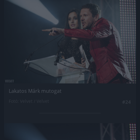
Jön még kép!
Lakatos Márk mutogat
Fotó: Velvet / Velvet
#24
Jön még kép!