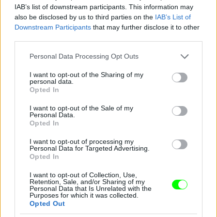
IAB’s list of downstream participants. This information may
also be disclosed by us to third parties on the
IAB’s List of
Downstream Participants
that may further disclose it to other
third parties.
Kelemen Kabátban
Please note that this website/app uses one or more Google
Fotó: / Velvet
#14
Personal Data Processing Opt Outs
services and may gather and store information including but
not limited to your visit or usage behaviour. You may click to
I want to opt-out of the Sharing of my
personal data.
grant or deny consent to Google and its third-party tags to
Opted In
use your data for below specified purposes in below Google
Jön még kép!
consent section.
I want to opt-out of the Sale of my
Personal Data.
Opted In
I want to opt-out of processing my
Personal Data for Targeted Advertising.
Opted In
I want to opt-out of Collection, Use,
Retention, Sale, and/or Sharing of my
Personal Data that Is Unrelated with the
Purposes for which it was collected.
Opted Out