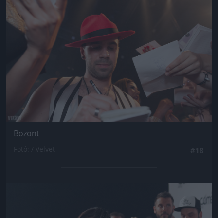
Bozont
Fotó: / Velvet
#18
Jön még kép!