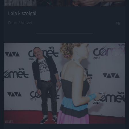
Lola kiszolgál
Fotó: / Velvet
#6
Jön még kép!