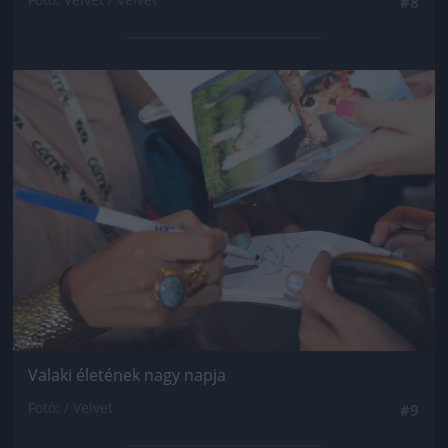
#8
Jön még kép!
Valaki életének nagy napja
Fotó: / Velvet
#9