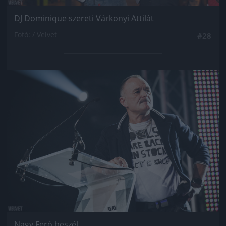
DJ Dominique szereti Várkonyi Attilát
Fotó: / Velvet
#28
Jön még kép!
Nagy Feró beszél