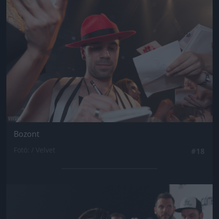
Bozont
Fotó: / Velvet
#18
Jön még kép!