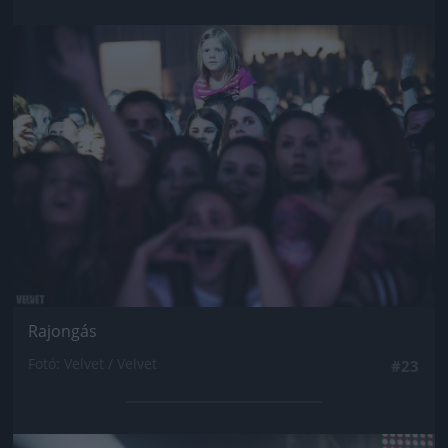
Jön még kép!
Rajongás
Fotó: Velvet / Velvet
#23