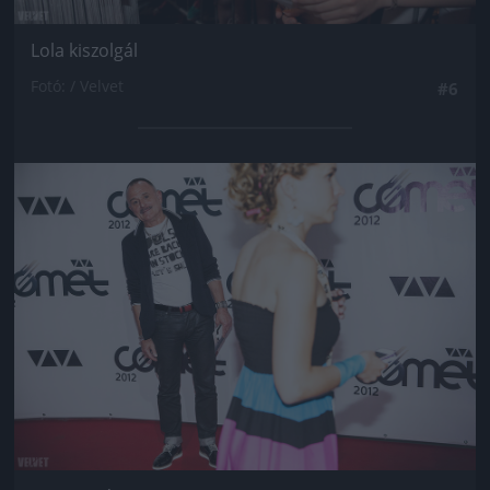
Lola kiszolgál
Fotó: / Velvet
#6
Jön még kép!