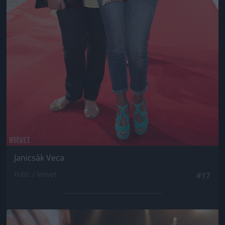
Janicsák Veca
Fotó: / Velvet
#17
Jön még kép!