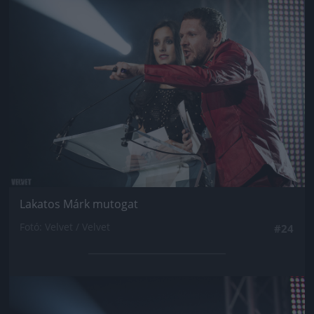
Jön még kép!
Lakatos Márk mutogat
Fotó: Velvet / Velvet
#24
Jön még kép!