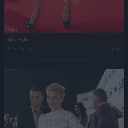
Bódi Sylvi
Fotó: / Velvet
#19
Jön még kép!