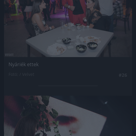
Nyáriék ettek
Fotó: / Velvet
#26
Jön még kép!