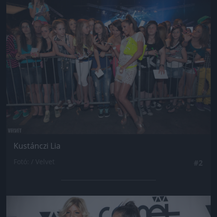
Jön még kép!
Kustánczi Lia
Fotó: / Velvet
#2
Jön még kép!