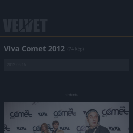
Viva Comet 2012
(74 kép)
2012.06.15.
Jön még kép!