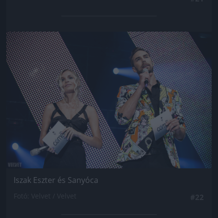
Jön még kép!
Iszak Eszter és Sanyóca
Fotó: Velvet / Velvet
#22