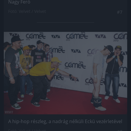
Nagy Feró
Fotó: Velvet / Velvet
#7
Jön még kép!
A hip-hop részleg, a nadrág nélküli Eckü vezérletével
Fotó: Velvet / Velvet