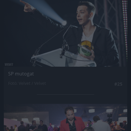
SP mutogat
Fotó: Velvet / Velvet
#25
Jön még kép!