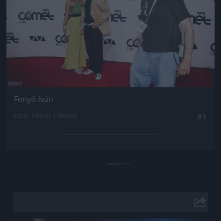
Fenyő Iván
Fotó: Velvet / Velvet
#1