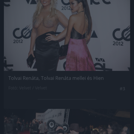
Tolvai Renáta, Tolvai Renáta mellei és Hien
Fotó: Velvet / Velvet
#3
Jön még kép!