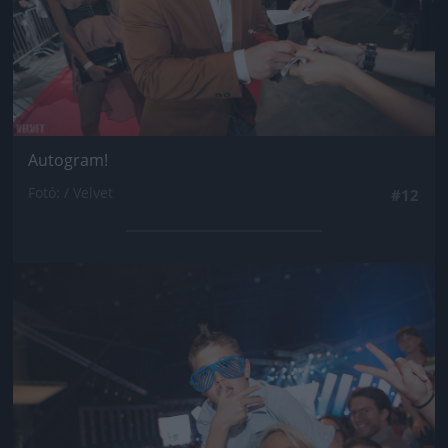
Autogram!
Fotó: / Velvet
#12
Jön még kép!