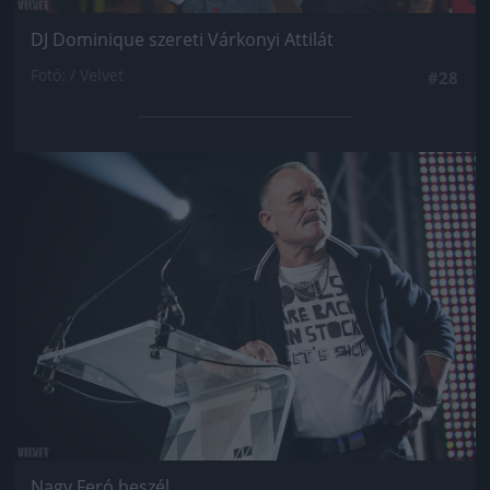
DJ Dominique szereti Várkonyi Attilát
Fotó: / Velvet
#28
Jön még kép!
Nagy Feró beszél