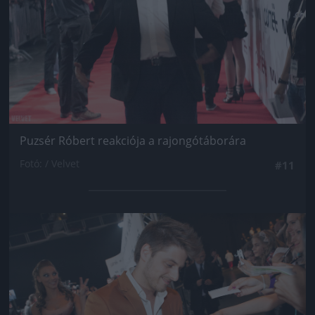
Puzsér Róbert reakciója a rajongótáborára
Fotó: / Velvet
#11
Jön még kép!