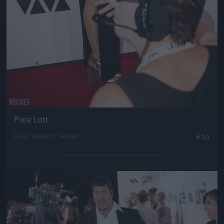
Pixie Lott
Fotó: Velvet / Velvet
#10
Jön még kép!