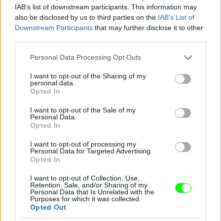
IAB’s list of downstream participants. This information may
also be disclosed by us to third parties on the
IAB’s List of
Downstream Participants
that may further disclose it to other
third parties.
Kelemen Kabátban
Please note that this website/app uses one or more Google
Fotó: / Velvet
#14
Personal Data Processing Opt Outs
services and may gather and store information including but
not limited to your visit or usage behaviour. You may click to
I want to opt-out of the Sharing of my
personal data.
grant or deny consent to Google and its third-party tags to
Opted In
use your data for below specified purposes in below Google
Jön még kép!
consent section.
I want to opt-out of the Sale of my
Personal Data.
Opted In
I want to opt-out of processing my
Personal Data for Targeted Advertising.
Opted In
I want to opt-out of Collection, Use,
Retention, Sale, and/or Sharing of my
Personal Data that Is Unrelated with the
Purposes for which it was collected.
Opted Out