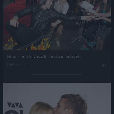
Fluor Tomi bevásárlókocsiban érkezett
Fotó: / Velvet
#4
Jön még kép!