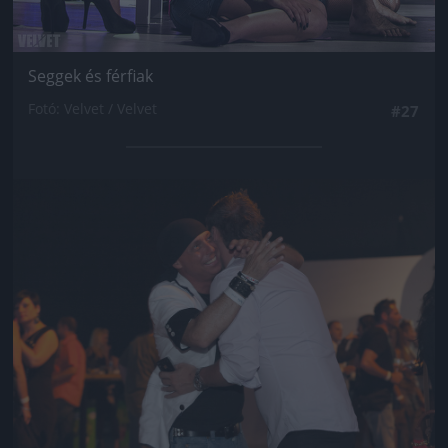
Seggek és férfiak
Fotó: Velvet / Velvet
#27
Jön még kép!