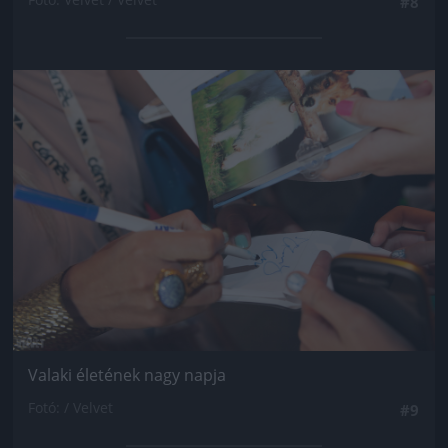
#8
Jön még kép!
Valaki életének nagy napja
Fotó: / Velvet
#9