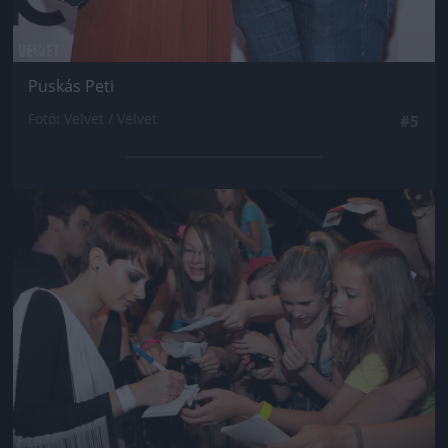
Puskás Peti
Fotó: Velvet / Velvet
#5
Jön még kép!