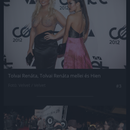
Tolvai Renáta, Tolvai Renáta mellei és Hien
Fotó: Velvet / Velvet
#3
Jön még kép!