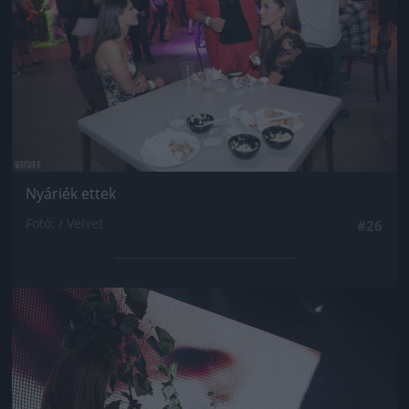
Nyáriék ettek
Fotó: / Velvet
#26
Jön még kép!