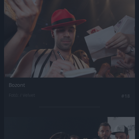
Bozont
Fotó: / Velvet
#18
Jön még kép!