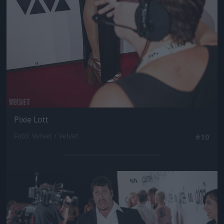
Pixie Lott
Fotó: Velvet / Velvet
#10
Jön még kép!