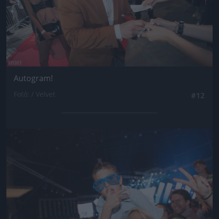
Autogram!
Fotó: / Velvet
#12
Jön még kép!