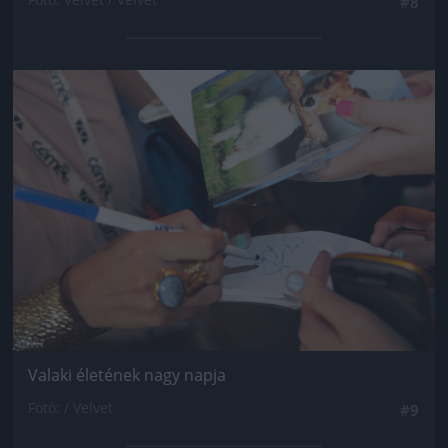
#8
Jön még kép!
Valaki életének nagy napja
Fotó: / Velvet
#9