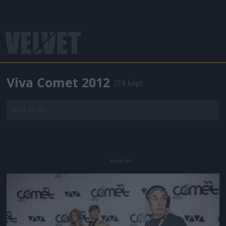
Viva Comet 2012
(74 kép)
2012.06.15.
Jön még kép!