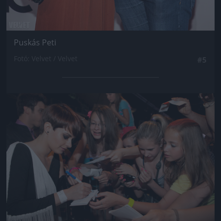
Puskás Peti
Fotó: Velvet / Velvet
#5
Jön még kép!