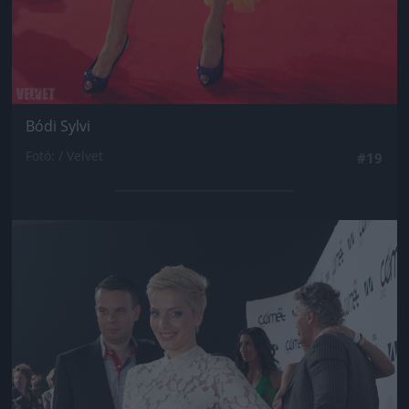
Bódi Sylvi
Fotó: / Velvet
#19
Jön még kép!