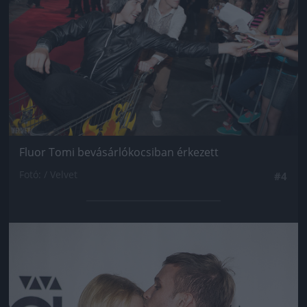
Fluor Tomi bevásárlókocsiban érkezett
Fotó: / Velvet
#4
Jön még kép!