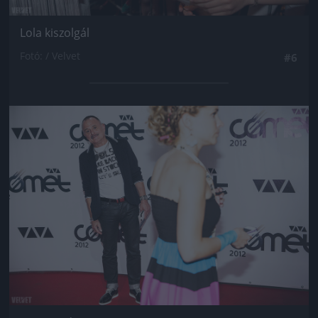
Lola kiszolgál
Fotó: / Velvet
#6
Jön még kép!