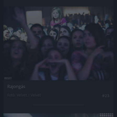
Jön még kép!
Rajongás
Fotó: Velvet / Velvet
#23