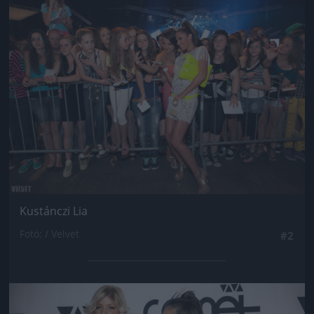
Jön még kép!
Kustánczi Lia
Fotó: / Velvet
#2
Jön még kép!