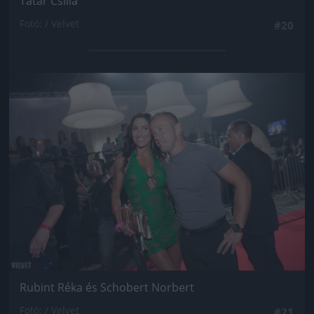
Tatár Csilla
Fotó: / Velvet
#20
Jön még kép!
Rubint Réka és Schobert Norbert
Fotó: / Velvet
#21