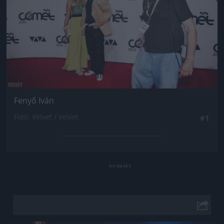
Fenyő Iván
Fotó: Velvet / Velvet
#1