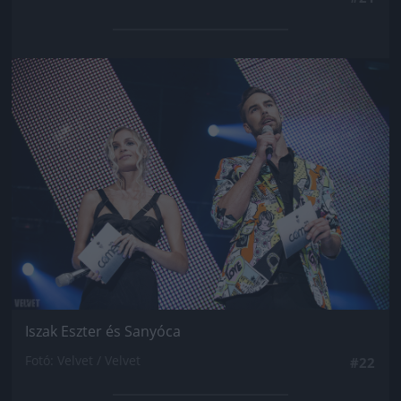
Jön még kép!
Iszak Eszter és Sanyóca
Fotó: Velvet / Velvet
#22