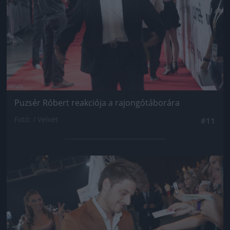
Puzsér Róbert reakciója a rajongótáborára
Fotó: / Velvet
#11
Jön még kép!