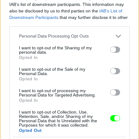
IAB’s list of downstream participants. This information may
also be disclosed by us to third parties on the
IAB’s List of
Downstream Participants
that may further disclose it to other
third parties.
Kelemen Kabátban
Please note that this website/app uses one or more Google
Fotó: / Velvet
#14
Personal Data Processing Opt Outs
services and may gather and store information including but
not limited to your visit or usage behaviour. You may click to
I want to opt-out of the Sharing of my
personal data.
grant or deny consent to Google and its third-party tags to
Opted In
use your data for below specified purposes in below Google
Jön még kép!
consent section.
I want to opt-out of the Sale of my
Personal Data.
Opted In
I want to opt-out of processing my
Personal Data for Targeted Advertising.
Opted In
I want to opt-out of Collection, Use,
Retention, Sale, and/or Sharing of my
Personal Data that Is Unrelated with the
Purposes for which it was collected.
Opted Out