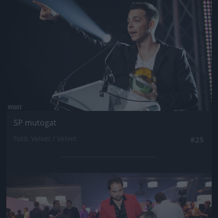
SP mutogat
Fotó: Velvet / Velvet
#25
Jön még kép!