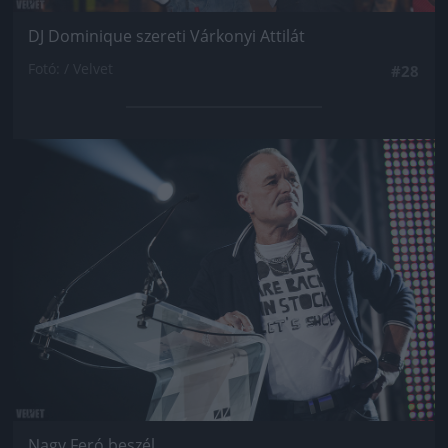
DJ Dominique szereti Várkonyi Attilát
Fotó: / Velvet
#28
Jön még kép!
Nagy Feró beszél