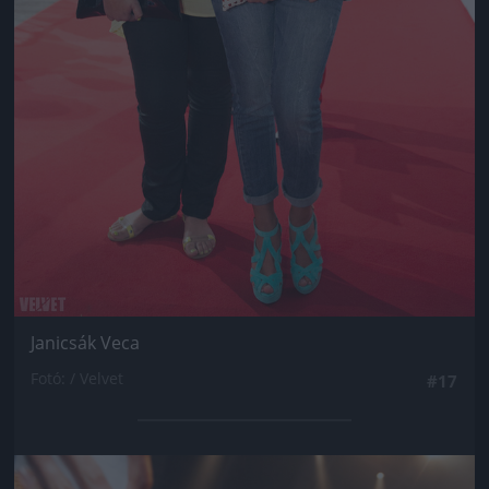
Janicsák Veca
Fotó: / Velvet
#17
Jön még kép!