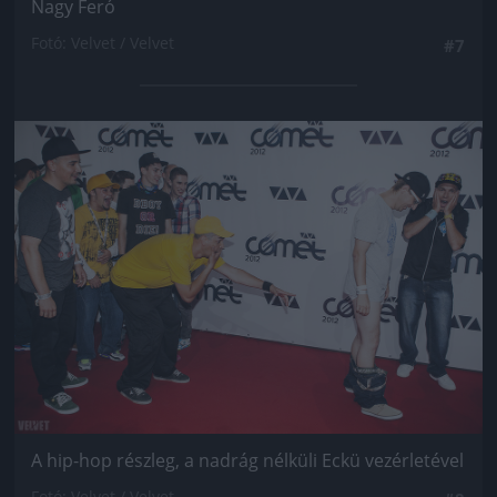
Nagy Feró
Fotó: Velvet / Velvet
#7
Jön még kép!
A hip-hop részleg, a nadrág nélküli Eckü vezérletével
Fotó: Velvet / Velvet