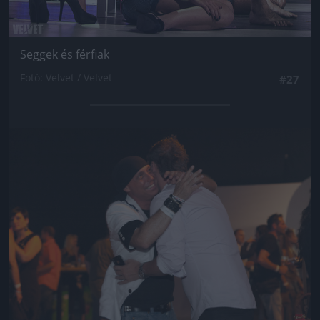
Seggek és férfiak
Fotó: Velvet / Velvet
#27
Jön még kép!