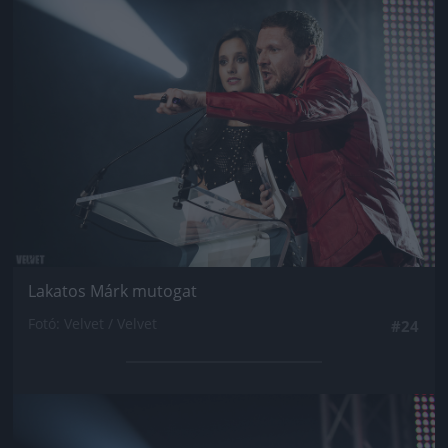
Jön még kép!
Lakatos Márk mutogat
Fotó: Velvet / Velvet
#24
Jön még kép!