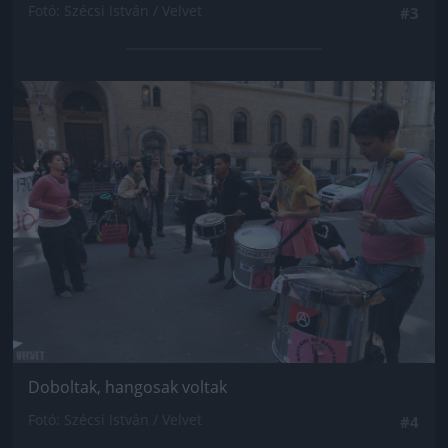
Fotó: Szécsi István / Velvet
#3
Jön még kép!
Doboltak, hangosak voltak
Fotó: Szécsi István / Velvet
#4