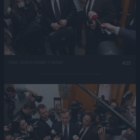
Fotó: Szécsi István / Velvet
#25
Jön még kép!