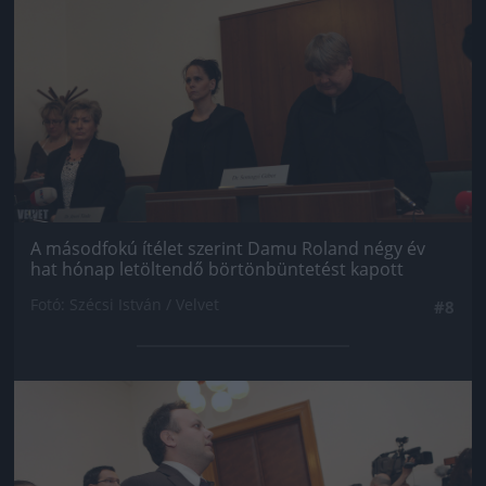
A másodfokú ítélet szerint Damu Roland négy év
hat hónap letöltendő börtönbüntetést kapott
Fotó: Szécsi István / Velvet
#8
Jön még kép!