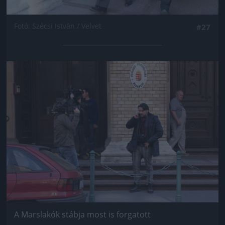
Fotó: Szécsi István / Velvet
#27
Jön még kép!
A Marslakók stábja most is forgatott