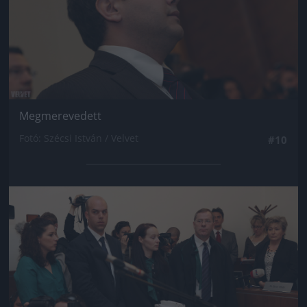
Megmerevedett
Fotó: Szécsi István / Velvet
#10
Jön még kép!