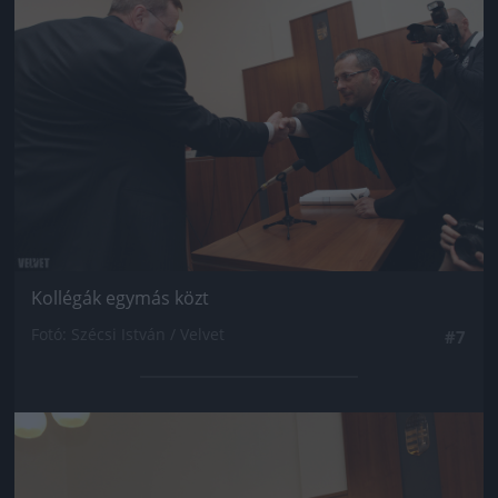
Kollégák egymás közt
Fotó: Szécsi István / Velvet
#7
Jön még kép!