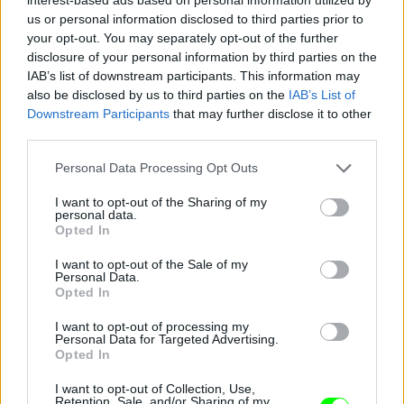
us or personal information disclosed to third parties prior to
your opt-out. You may separately opt-out of the further
Minden operatőr és fotós Damu felé fordult
disclosure of your personal information by third parties on the
Fotó: Szécsi István / Velvet
#13
IAB’s list of downstream participants. This information may
also be disclosed by us to third parties on the
IAB’s List of
Downstream Participants
that may further disclose it to other
third parties.
Jön még kép!
Please note that this website/app uses one or more Google
Personal Data Processing Opt Outs
services and may gather and store information including but
not limited to your visit or usage behaviour. You may click to
I want to opt-out of the Sharing of my
personal data.
grant or deny consent to Google and its third-party tags to
Opted In
use your data for below specified purposes in below Google
consent section.
I want to opt-out of the Sale of my
Personal Data.
Opted In
I want to opt-out of processing my
Personal Data for Targeted Advertising.
Opted In
I want to opt-out of Collection, Use,
Retention, Sale, and/or Sharing of my