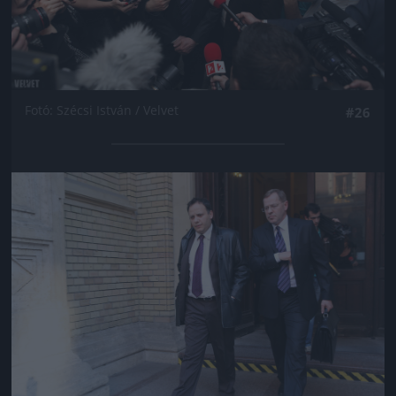
Fotó: Szécsi István / Velvet
#26
Jön még kép!