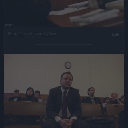
Fotó: Szécsi István / Velvet
#20
Jön még kép!