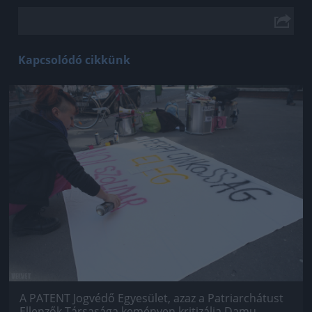
Kapcsolódó cikkünk
Jön még kép!
A PATENT Jogvédő Egyesület, azaz a Patriarchátust
Ellenzők Társasága keményen kritizálja Damu