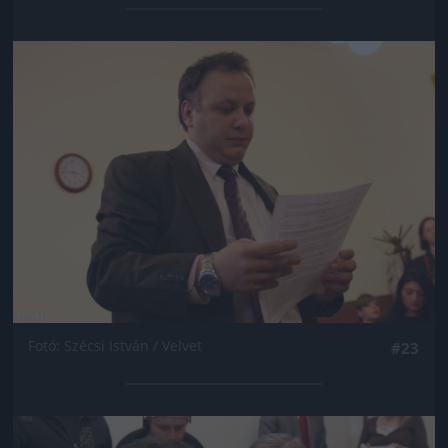
Jön még kép!
Fotó: Szécsi István / Velvet
#23
Jön még kép!