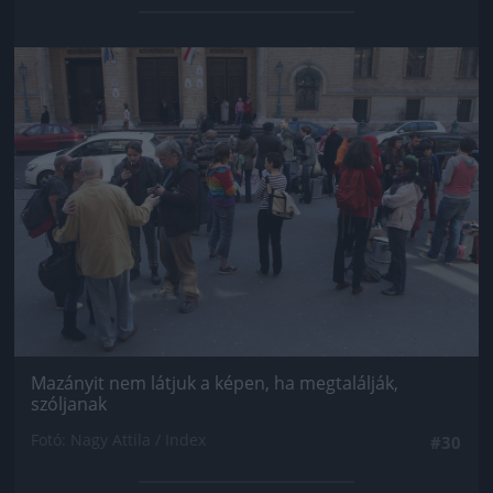
Jön még kép!
Mazányit nem látjuk a képen, ha megtalálják,
szóljanak
Fotó: Nagy Attila / Index
#30