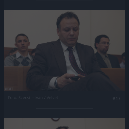
Jön még kép!
Fotó: Szécsi István / Velvet
#17
Jön még kép!