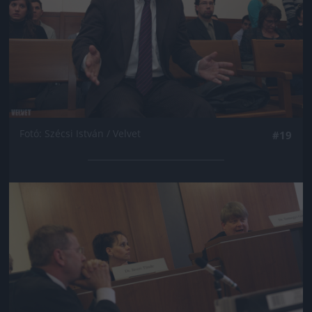
Fotó: Szécsi István / Velvet
#19
Jön még kép!