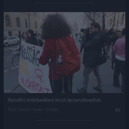
Jön még kép!
Rendőri intézkedésre kicsit lecsendesedtek
Fotó: Szécsi István / Velvet
#5