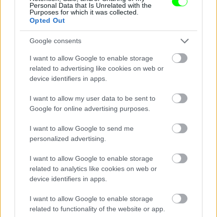
Nem a megkönnyebbüléstől könnyezik
Personal Data that Is Unrelated with the
Purposes for which it was collected.
Opted Out
Fotó: Szécsi István / Velvet
#14
Google consents
I want to allow Google to enable storage
Jön még kép!
related to advertising like cookies on web or
device identifiers in apps.
I want to allow my user data to be sent to
Google for online advertising purposes.
I want to allow Google to send me
personalized advertising.
I want to allow Google to enable storage
related to analytics like cookies on web or
device identifiers in apps.
I want to allow Google to enable storage
Damu teljesen összetört,
related to functionality of the website or app.