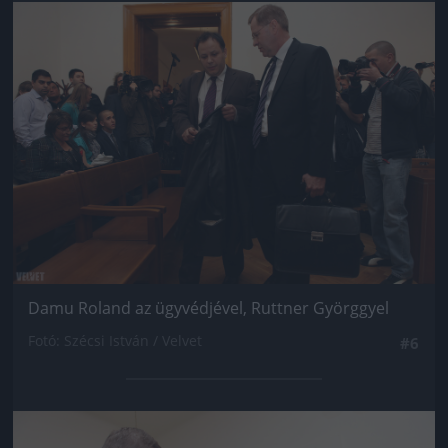
Jön még kép!
Damu Roland az ügyvédjével, Ruttner Györggyel
Fotó: Szécsi István / Velvet
#6
Jön még kép!