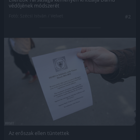
védőjének módszerét
Fotó: Szécsi István / Velvet
#2
Jön még kép!
Az erőszak ellen tüntettek