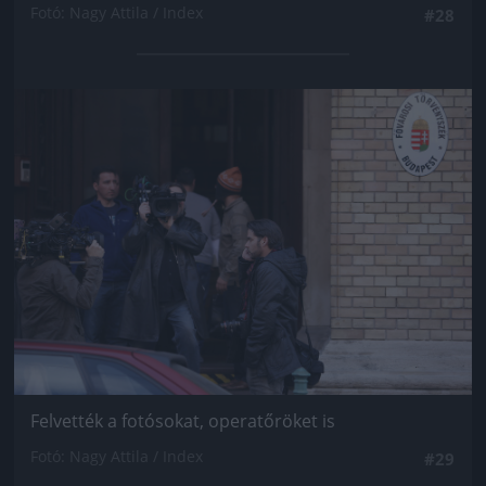
Fotó: Nagy Attila / Index
#28
Jön még kép!
Felvették a fotósokat, operatőröket is
Fotó: Nagy Attila / Index
#29