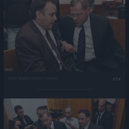
Fotó: Szécsi István / Velvet
#24
Jön még kép!