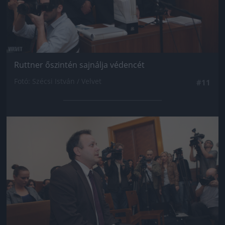
Ruttner őszintén sajnálja védencét
Fotó: Szécsi István / Velvet
#11
Jön még kép!