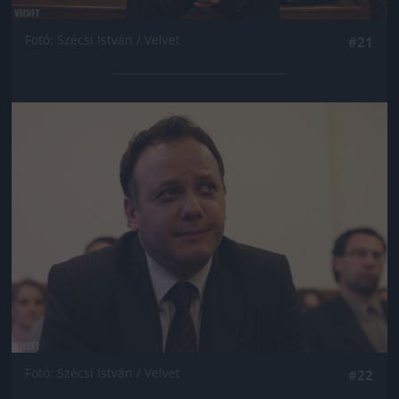
Fotó: Szécsi István / Velvet
#21
Jön még kép!
Fotó: Szécsi István / Velvet
#22