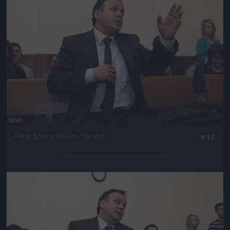
Fotó: Szécsi István / Velvet
#18
Jön még kép!