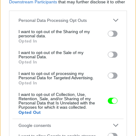
Downstream Participants
that may further disclose it to other
third parties.
Please note that this website/app uses one or more Google
Personal Data Processing Opt Outs
services and may gather and store information including but
not limited to your visit or usage behaviour. You may click to
I want to opt-out of the Sharing of my
A tanú hazudik!
personal data.
grant or deny consent to Google and its third-party tags to
Opted In
Fotó: Szécsi István / Velvet
#9
use your data for below specified purposes in below Google
consent section.
I want to opt-out of the Sale of my
Personal Data.
Opted In
Jön még kép!
I want to opt-out of processing my
Personal Data for Targeted Advertising.
Opted In
I want to opt-out of Collection, Use,
Retention, Sale, and/or Sharing of my
Personal Data that Is Unrelated with the
Purposes for which it was collected.
Opted Out
Google consents