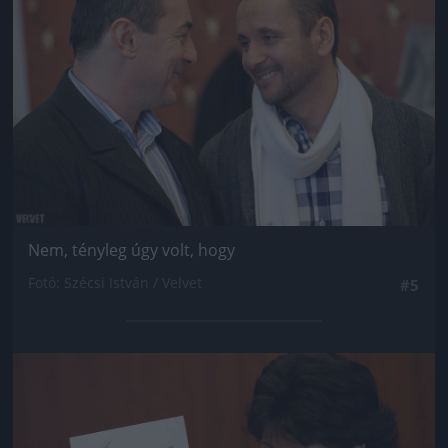
Nem, tényleg úgy volt, hogy
Fotó: Szécsi István / Velvet
#5
Jön még kép!