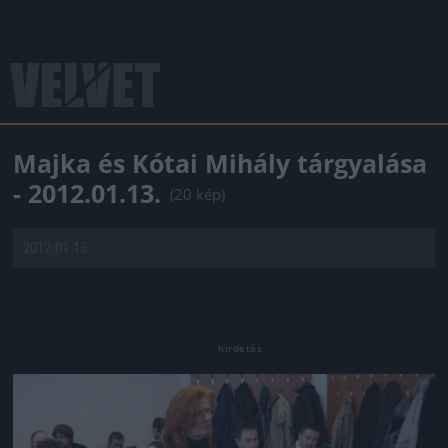
Majka és Kótai Mihály tárgyalása
- 2012.01.13.
(20 kép)
2012.01.13.
Jön még kép!