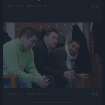
Fotó: Szécsi István / Velvet
#12
Jön még kép!
Fotó: Szécsi István / Velvet
#13