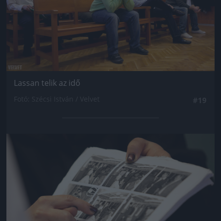
Lassan telik az idő
Fotó: Szécsi István / Velvet
#19
Jön még kép!