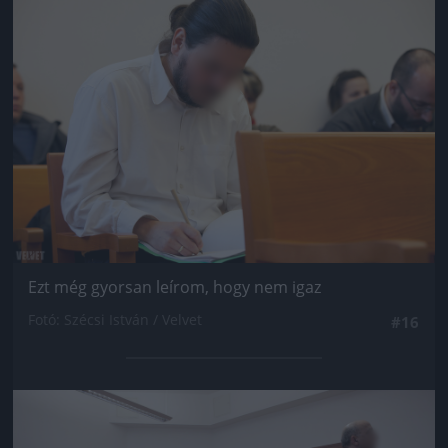
Jön még kép!
Ezt még gyorsan leírom, hogy nem igaz
Fotó: Szécsi István / Velvet
#16
Jön még kép!