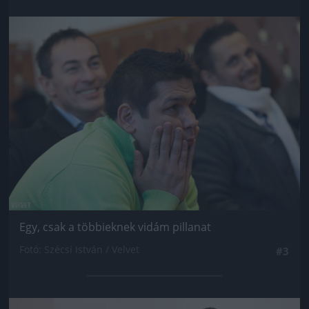
Jön még kép!
Egy, csak a többieknek vidám pillanat
Fotó: Szécsi István / Velvet
#3