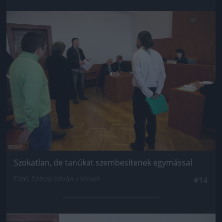
Jön még kép!
Szokatlan, de tanúkat szembesítenek egymással
Fotó: Szécsi István / Velvet
#14