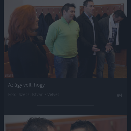
Jön még kép!
Az úgy volt, hogy
Fotó: Szécsi István / Velvet
#4
Jön még kép!