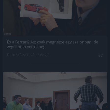
És a Ferrari? Azt csak megnézte egy szalonban, de
végül nem vette meg
Fotó: Szécsi István / Velvet
#7
Jön még kép!