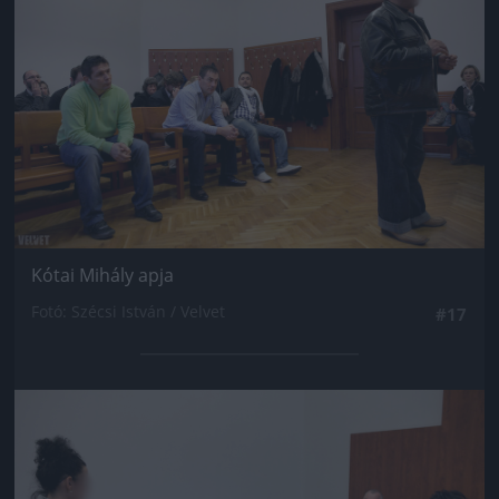
Kótai Mihály apja
Fotó: Szécsi István / Velvet
#17
Jön még kép!