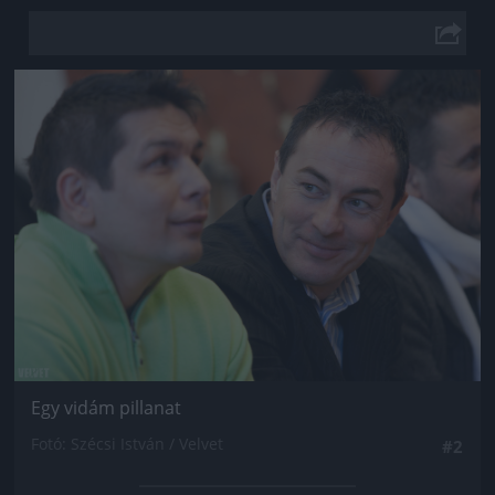
Jön még kép!
Egy vidám pillanat
Fotó: Szécsi István / Velvet
#2