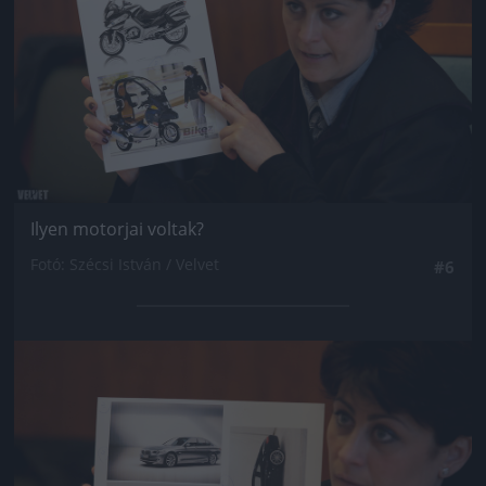
Ilyen motorjai voltak?
Fotó: Szécsi István / Velvet
#6
Jön még kép!