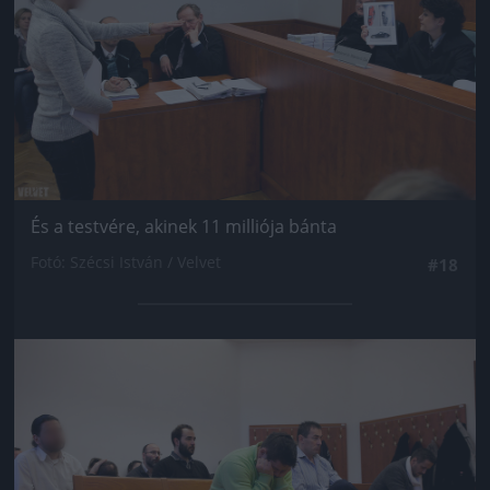
És a testvére, akinek 11 milliója bánta
Fotó: Szécsi István / Velvet
#18
Jön még kép!