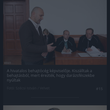
Jön még kép!
A hivatalos behajtócég képviselője. Kiszálltak a
behajtásból, mert érezték, hogy darázsfészekbe
nyúltak
Fotó: Szécsi István / Velvet
#15